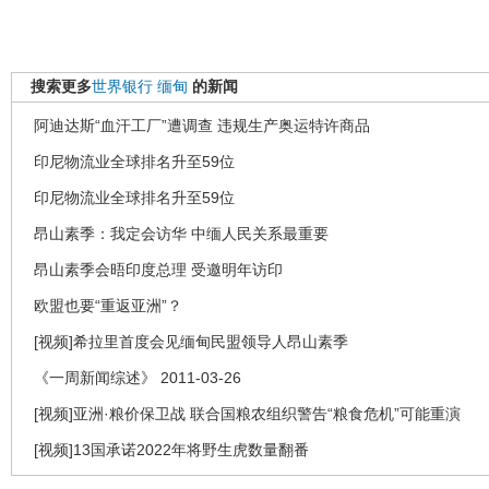
搜索更多
世界银行
缅甸
的新闻
阿迪达斯“血汗工厂”遭调查 违规生产奥运特许商品
印尼物流业全球排名升至59位
印尼物流业全球排名升至59位
昂山素季：我定会访华 中缅人民关系最重要
昂山素季会晤印度总理 受邀明年访印
欧盟也要“重返亚洲”？
[视频]希拉里首度会见缅甸民盟领导人昂山素季
《一周新闻综述》 2011-03-26
[视频]亚洲·粮价保卫战 联合国粮农组织警告“粮食危机”可能重演
[视频]13国承诺2022年将野生虎数量翻番