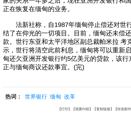
家的关系一年多之后，现在亚洲开发银行和
正在恢复在缅甸的业务。
法新社称，自1987年缅甸停止偿还对世
结了在仰光的一切项目。目前，缅甸还未偿还
款。世行东亚和太平洋地区副总裁帕米拉 考克斯(P
示，世行将清空此前利息，缅甸将可以重新
甸还欠亚洲开发银行约5亿美元的贷款，该行
正与缅甸商议还款事宜。(完)
热词：
世界银行
缅甸
改革
【
打印
】【
我要纠错
】【
复制链接
】【
转发邮