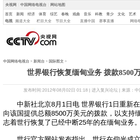
央视网
|
中国网络电视台
|
网站地图
首页
新闻
经济
体育
综艺
春晚
戏曲
音乐
科教
青少
文化
艺术
电视
频道大全
栏目大全
节目大全
直播中国
赛事直播
网络
中国网络电视台
>
新闻台
>
国际图文
>
世界银行恢复缅甸业务 拨款8500
发布时间:2012年08月02日 01:18 |
进入复兴论坛
| 来源：中
中新社北京8月1日电 世界银行1日重新
向该国提供总额8500万美元的拨款，以支持
志着世行恢复了已经中断25年的在缅甸业务
世行官方网站发布指出，世行在仰光成立