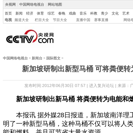
央视网
|
中国网络电视台
|
网站地图
首页
新闻
经济
体育
综艺
春晚
戏曲
音乐
科教
青少
文化
艺术
电视
频道大全
栏目大全
节目大全
直播中国
赛事直播
网络
中国网络电视台
>
新闻台
>
国际图文
>
新加坡研制出新型马桶 可将粪便转
发布时间:2012年06月30日 07:57 |
进入复兴论坛
| 来源：
新加坡研制出新马桶 将粪便转为电能和
本报讯 据外媒28日报道，新加坡南洋理
明了一种新型马桶，这种马桶不仅可以将人
能和燃料，并且可节省大量水资源。