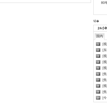
80
锘�
24小
国内
[
1
[
2
[
3
[
4
[
5
[
6
[焦
7
[
8
[
9
[
10