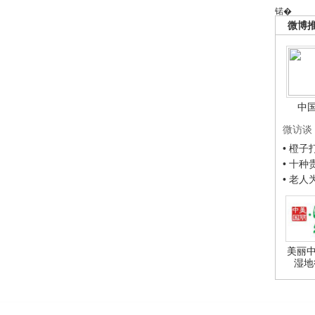
锘�
微博
中
微访谈
• 橙
• 十
• 老
美丽中
湿地