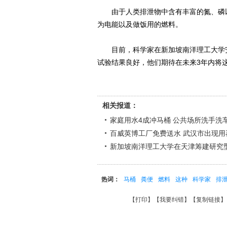
由于人类排泄物中含有丰富的氮、磷以
为电能以及做饭用的燃料。
目前，科学家在新加坡南洋理工大学安
试验结果良好，他们期待在未来3年内将
相关报道：
家庭用水4成冲马桶 公共场所洗手洗
百威英博工厂免费送水 武汉市出现用
新加坡南洋理工大学在天津筹建研究
热词：
马桶
粪便
燃料
这种
科学家
排
【
打印
】【
我要纠错
】【
复制链接
】