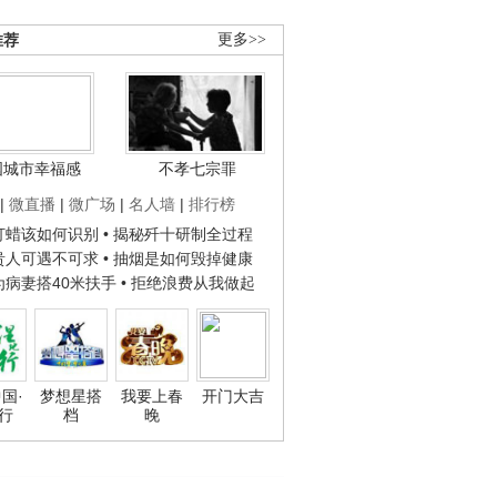
推荐
更多>>
国城市幸福感
不孝七宗罪
|
微直播
|
微广场
|
名人墙
|
排行榜
子打蜡该如何识别
• 揭秘歼十研制全过程
种贵人可遇不可求
• 抽烟是如何毁掉健康
人为病妻搭40米扶手
• 拒绝浪费从我做起
国·
梦想星搭
我要上春
开门大吉
行
档
晚