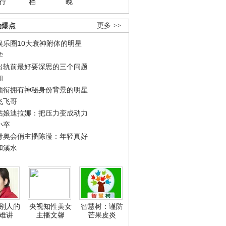
行
档
晚
劲爆点
更多 >>
娱乐圈10大衰神附体的明星
学
出轨前最好要深思的三个问题
和
领衔拥有神秘身份背景的明星
飞飞哥
姑娘迪拉娜：把压力变成动力
小卒
青奥会俏主播陈滢：年轻真好
和溪水
别人的
央视知性美女
智慧树：谨防
难讲
主播文馨
芒果皮炎