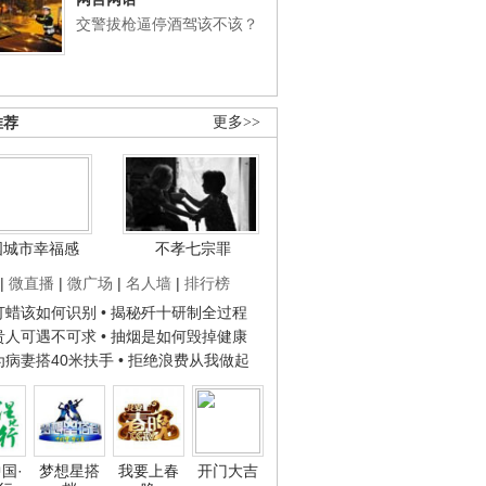
交警拔枪逼停酒驾该不该？
推荐
更多>>
国城市幸福感
不孝七宗罪
|
微直播
|
微广场
|
名人墙
|
排行榜
子打蜡该如何识别
• 揭秘歼十研制全过程
种贵人可遇不可求
• 抽烟是如何毁掉健康
人为病妻搭40米扶手
• 拒绝浪费从我做起
国·
梦想星搭
我要上春
开门大吉