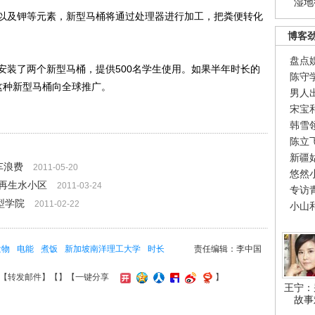
湿地
及钾等元素，新型马桶将通过处理器进行加工，把粪便转化
博客
盘点
装了两个新型马桶，提供500名学生使用。如果半年时长的
陈守
这种新型马桶向全球推广。
男人
宋宝
韩雪
陈立
新疆
车浪费
2011-05-20
悠然
再生水小区
2011-03-24
专访
型学院
2011-02-22
小山
泄物
电能
煮饭
新加坡南洋理工大学
时长
责任编辑：李中国
【
转发邮件
】【
】
【一键分享
】
王宁：
故事