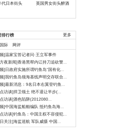
年代日本街头
英国男女街头醉酒
时排行榜
更多
国际
网评
视频]温家宝答记者问·王立军事件
东方夜新闻]香港黑帮内讧持刀追砍警...
视频]日政府实施所谓钓鱼岛“国有化...
视频]我钓鱼岛领海基线声明交存联合...
视频]最新消息：9名日本右翼登钓鱼...
焦点访谈]捍卫领土 绝不退让半步(...
点访谈]酒色陷阱(2012080...
视频]中国海监船舶编队 抵钓鱼岛海...
焦点访谈]钓鱼岛：中国主权不容侵犯...
今日关注]海监巡航 军队威慑 中国...