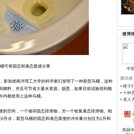
微博
桶可将固态和液态粪便分离
中
微访谈
道，新加坡南洋理工大学的科学家们发明了一种新型马桶，这种
• 橙
和燃料，并且可节省大量水资源。据悉，如果目前试验得到顺
• 十
年内都使用上这种马桶。
• 老
的空间，一个储存固态排泄物，另一个收集液态排泄物。相
至6升水，新型马桶对固态和液态粪便的冲水量分别仅为1升和
美丽中