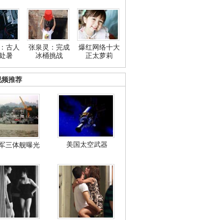
：古人
张泉灵：完成
爆红网络十大
处暑
冰桶挑战
正太萝莉
视频推荐
美国太空武器
军三体舰曝光