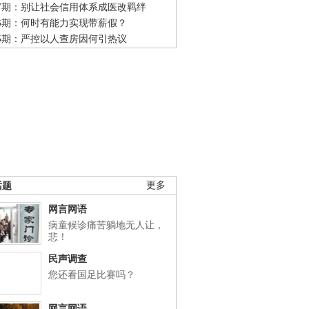
47期：别让社会信用体系成医改羁绊
46期：何时有能力实现带薪假？
45期：严控以人查房因何引热议
话题
更多
网言网语
病童候诊痛苦躺地无人让，
悲！
民声调查
您还看国足比赛吗？
网言网语