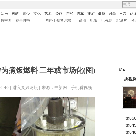
音乐
科教
青少
文化
艺术
公益
产经
汽车
旅游
健康
时尚
三农
商
直播中国
赛事直播
网络电视客户端
|
高清
电影
电视剧
纪录片
动
为煮饭燃料 三年或市场化(图)
锘�
央视
:40 |
进入复兴论坛
| 来源：中新网 |
手机看视频
第65
第6
第6