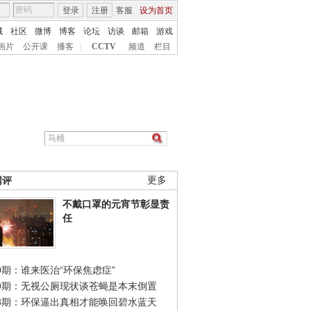
登录
注册
客服
设为首页
城
社区
微博
博客
论坛
访谈
邮箱
游戏
画片
公开课
播客
|
CCTV
频道
栏目
网评
更多
不戴口罩的元宵节彰显责
任
0期：谁来医治“环保焦虑症”
49期：无视公厕现状谈苍蝇是本末倒置
48期：环保逼出真相才能唤回碧水蓝天