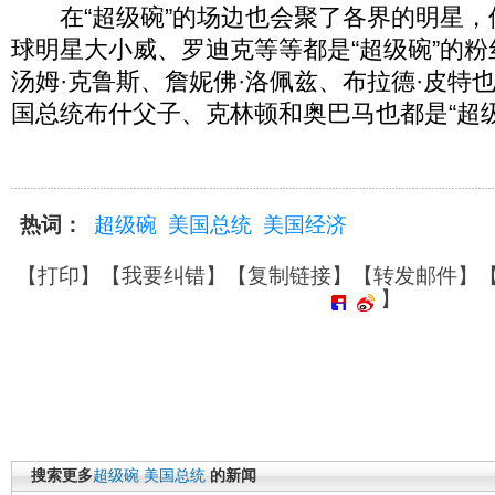
在“超级碗”的场边也会聚了各界的明星，像
球明星大小威、罗迪克等等都是“超级碗”的
汤姆·克鲁斯、詹妮佛·洛佩兹、布拉德·皮特
国总统布什父子、克林顿和奥巴马也都是“超
热词：
超级碗
美国总统
美国经济
【
打印
】【
我要纠错
】【
复制链接
】【
转发邮件
】
】
搜索更多
超级碗
美国总统
的新闻