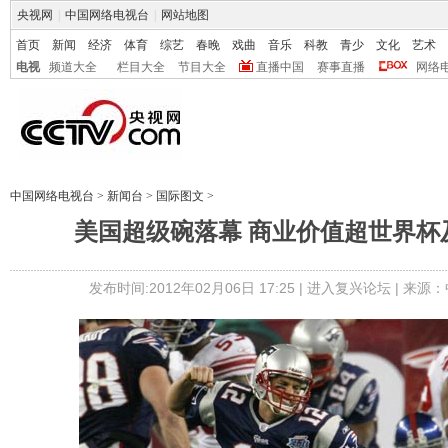
央视网
|
中国网络电视台
|
网站地图
首页
新闻
经济
体育
综艺
春晚
戏曲
音乐
科教
青少
文化
艺术
电视
频道大全
栏目大全
节目大全
直播中国
赛事直播
网络
中国网络电视台
>
新闻台
>
国际图文
>
美国超级碗落幕 商业价值超世界杯
发布时间:2012年02月06日 17:25 |
进入复兴论坛
| 来源：