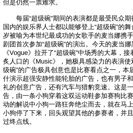
但是仍然一票难求。
每届“超级碗”期间的表演都是最受民众期
国内的娱乐界人士都以能够登上“超级碗”的舞
岁被喻为本世纪最成功的女歌手的麦当娜携
剧团首次参加“超级碗”的演出。今天的麦当
《Vogue》拉开了“超级碗”中场秀的大幕，
炙人口的《Music》，她极具感染力的表演使
级碗”的广告极具创意也是比赛看点之一，本
什演示超强安静性能轮胎的广告，也有男子
礼的创意广告，还有汽车与猎豹竞速。这是
告，由一条小狗穿着这双运动鞋参加赛狗比
动的解说中小狗一路狂奔绝尘而去，就在马
小狗停了下来，回头观望其他的参赛者，并
过终点线。