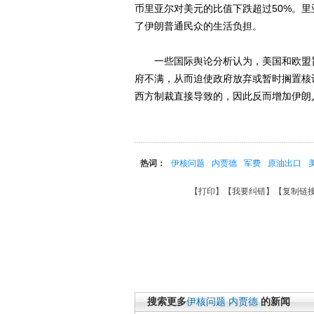
币里亚尔对美元的比值下跌超过50%。
了伊朗普通民众的生活负担。
一些国际舆论分析认为，美国和欧盟旨
府不满，从而迫使政府放弃或暂时搁置核
西方制裁直接导致的，因此反而增加伊朗
热词：
伊核问题
内贾德
军费
原油出口
【
打印
】【
我要纠错
】【
复制链
搜索更多
伊核问题
内贾德
的新闻