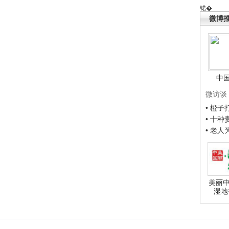
锘�
微博
中
微访谈
• 橙
• 十
• 老
美丽中
湿地