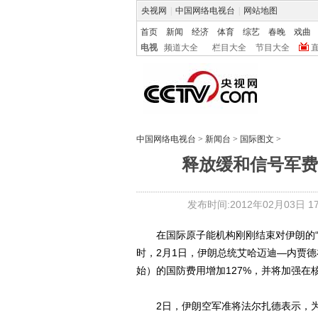
央视网
|
中国网络电视台
|
网站地图
首页
新闻
经济
体育
综艺
春晚
戏曲
电视
频道大全
栏目大全
节目大全
中国网络电视台
>
新闻台
>
国际图文
>
释放缓和信号军费
发布时间:2012年02月03日 17:
在国际原子能机构刚刚结束对伊朗的“
时，2月1日，伊朗总统艾哈迈迪—内贾德
始）的国防费用增加127%，并将加强在
2日，伊朗空军准将法尔扎德表示，为