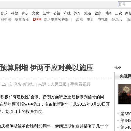
音乐
科教
青少
文化
艺术
公益
产经
汽车
旅游
健康
时尚
三农
商
直播中国
赛事直播
网络电视客户端
|
高清
电影
电视剧
纪录片
动
预算剧增 伊两手应对美以施压
锘�
央视
12 |
进入复兴论坛
| 来源：人民日报 |
手机看视频
积极和有建设性”会谈、伊朗方面释放重启核谈判信号的同
在新年预算报告中提出，准备把新财年（从2012年3月20日开
核计划项目上的投资力度。
第65
第6
庆祝伊斯兰革命胜利33周年，伊朗近期制造并部署了几十个
第6