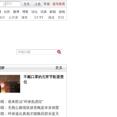
登录
注册
客服
设为首页
城
社区
微博
博客
论坛
访谈
邮箱
游戏
画片
公开课
播客
|
CCTV
频道
栏目
网评
更多
不戴口罩的元宵节彰显责
任
0期：谁来医治“环保焦虑症”
49期：无视公厕现状谈苍蝇是本末倒置
48期：环保逼出真相才能唤回碧水蓝天