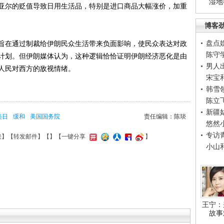
湿地
里亚尔的贬值导致日用生活品，特别是进口商品大幅涨价，加重
博客
盘点
在通过制裁给伊朗民众生活带来负面影响，使民众表达对政
陈守
计划。但伊朗媒体认为，这种逻辑恰恰证明伊朗经济恶化是由
男人
人民对西方的敌视情绪。
宋宝
韩雪
陈立
新疆
美日
缓和
美国国务院
责任编辑：陈琰
悠然
专访
接
】【
转发邮件
】【
】
【一键分享
】
小山
王宁：
故事