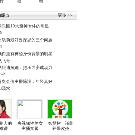
行
档
晚
劲爆点
更多 >>
娱乐圈10大衰神附体的明星
学
出轨前最好要深思的三个问题
和
领衔拥有神秘身份背景的明星
飞飞哥
姑娘迪拉娜：把压力变成动力
小卒
青奥会俏主播陈滢：年轻真好
和溪水
别人的
央视知性美女
智慧树：谨防
难讲
主播文馨
芒果皮炎