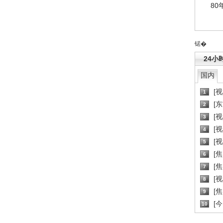
80
锘�
24小
国内
[
1
[
2
[
3
[
4
[
5
[
6
[焦
7
[
8
[
9
[
10