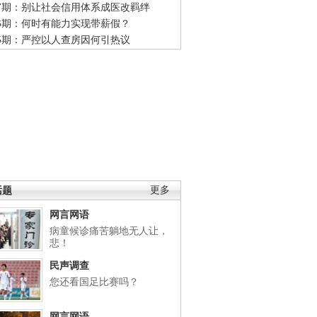
47期：别让社会信用体系成医改羁绊
46期：何时有能力实现带薪假？
45期：严控以人查房因何引热议
话题
更多
网言网语
病童候诊痛苦躺地无人让，
悲！
民声调查
您还看国足比赛吗？
网言网语