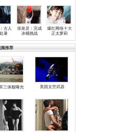
：古人
张泉灵：完成
爆红网络十大
处暑
冰桶挑战
正太萝莉
视频推荐
美国太空武器
军三体舰曝光