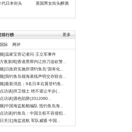
年代日本街头
英国男女街头醉酒
时排行榜
更多
国际
网评
视频]温家宝答记者问·王立军事件
东方夜新闻]香港黑帮内讧持刀追砍警...
视频]日政府实施所谓钓鱼岛“国有化...
视频]我钓鱼岛领海基线声明交存联合...
视频]最新消息：9名日本右翼登钓鱼...
焦点访谈]捍卫领土 绝不退让半步(...
点访谈]酒色陷阱(2012080...
视频]中国海监船舶编队 抵钓鱼岛海...
焦点访谈]钓鱼岛：中国主权不容侵犯...
今日关注]海监巡航 军队威慑 中国...