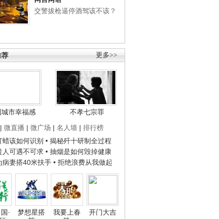
交警拔枪逼停酒驾该不该？
推荐
更多>>
国城市幸福感
不孝七宗罪
|
微直播
|
微广场
|
名人墙
|
排行榜
子打蜡该如何识别
• 揭秘歼十研制全过程
种贵人可遇不可求
• 抽烟是如何毁掉健康
人为病妻搭40米扶手
• 拒绝浪费从我做起
国·
梦想星搭
我要上春
开门大吉