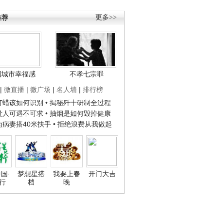
推荐
更多>>
国城市幸福感
不孝七宗罪
|
微直播
|
微广场
|
名人墙
|
排行榜
子打蜡该如何识别
• 揭秘歼十研制全过程
种贵人可遇不可求
• 抽烟是如何毁掉健康
人为病妻搭40米扶手
• 拒绝浪费从我做起
国·
梦想星搭
我要上春
开门大吉
行
档
晚