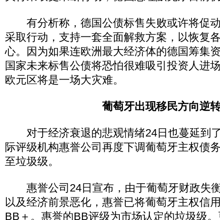
有分析称，德国公债标售失败或许将促动
采取行动，支持一套全面解救方案，以恢复
心。因为如果连欧洲最大经济体的德国筹集
国家未来标售公债将恐怕很难吸引投资人进
欧元区将是一场大灾难。
葡萄牙出现移民方向逆
对于经济衰退的悲观情绪24日也蔓延到了
际评级机构惠誉公司再度下调葡萄牙主权债
至垃圾级。
惠誉公司24日宣布，由于葡萄牙财政失衡
以及经济前景恶化，惠誉已将葡萄牙主权信用评
BB＋。惠誉的BB评级为市场认定的垃圾级