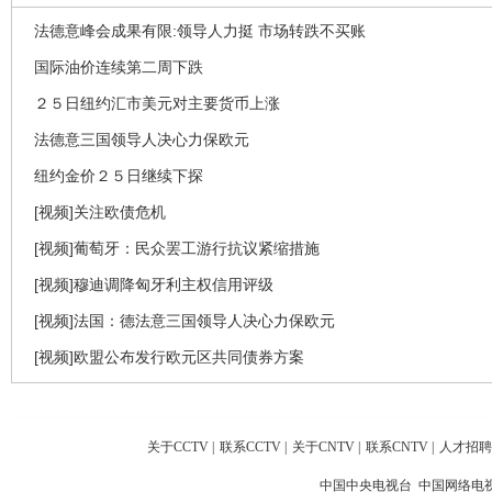
法德意峰会成果有限:领导人力挺 市场转跌不买账
国际油价连续第二周下跌
２５日纽约汇市美元对主要货币上涨
法德意三国领导人决心力保欧元
纽约金价２５日继续下探
[视频]关注欧债危机
[视频]葡萄牙：民众罢工游行抗议紧缩措施
[视频]穆迪调降匈牙利主权信用评级
[视频]法国：德法意三国领导人决心力保欧元
[视频]欧盟公布发行欧元区共同债券方案
关于CCTV
|
联系CCTV
|
关于CNTV
|
联系CNTV
|
人才招聘
中国中央电视台 中国网络电