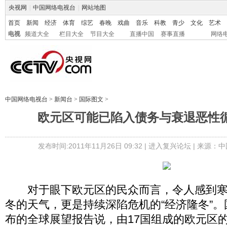
央视网
|
中国网络电视台
|
网站地图
首页
新闻
经济
体育
综艺
春晚
戏曲
音乐
科教
青少
文化
艺术
电视
频道大全
栏目大全
节目大全
直播中国
赛事直播
网络
中国网络电视台
>
新闻台
>
国际图文
>
欧元区可能已陷入债务与衰退恶性循
发布时间:2011年11月26日 09:32 |
进入复兴论坛
| 来源：中
对于眼下欧元区的民众而言，令人感到寒
冬的天气，更是持续深陷危机的“经济隆冬”。
布的全球展望报告说，由17国组成的欧元区