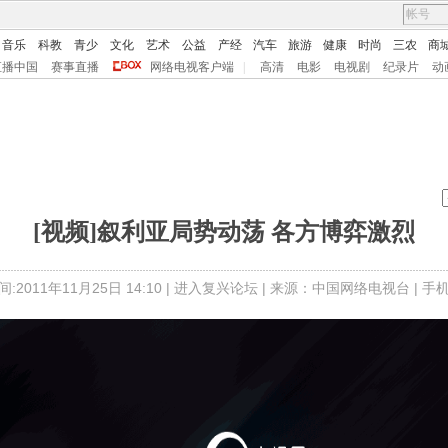
音乐
科教
青少
文化
艺术
公益
产经
汽车
旅游
健康
时尚
三农
商
直播中国
赛事直播
网络电视客户端
|
高清
电影
电视剧
纪录片
动
[视频]叙利亚局势动荡 各方博弈激烈
:2011年11月25日 14:10 |
进入复兴论坛
| 来源：中国网络电视台 |
手