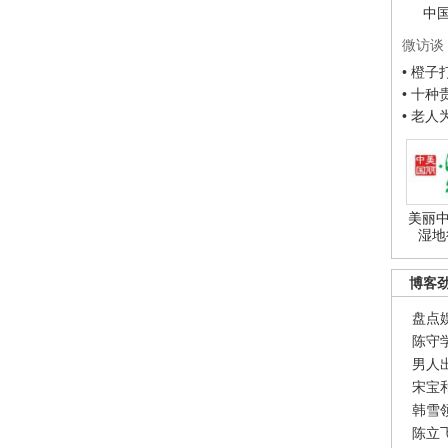
中
微访谈
• 橙
• 十
• 老
美丽中
湿地
博客
盘点
陈守
男人
宋宝
韩雪
陈立