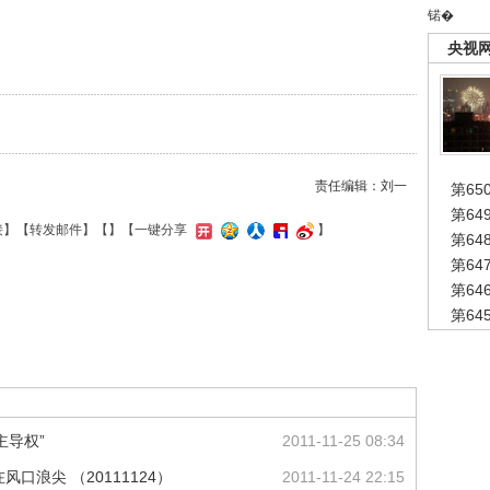
锘�
央视
责任编辑：刘一
第65
第6
接
】【
转发邮件
】【
】
【一键分享
】
第6
第6
第6
第6
主导权”
2011-11-25 08:34
风口浪尖 （20111124）
2011-11-24 22:15