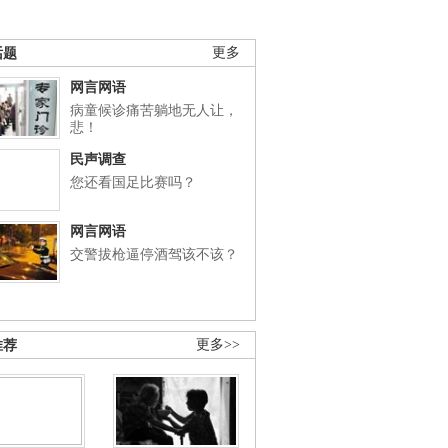
话题
更多
网言网语
病童候诊痛苦躺地无人让，
悲！
民声调查
您还看国足比赛吗？
网言网语
交警拔枪逼停酒驾该不该？
推荐
更多>>