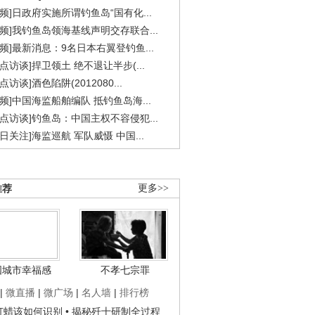
视频]日政府实施所谓钓鱼岛“国有化...
视频]我钓鱼岛领海基线声明交存联合...
视频]最新消息：9名日本右翼登钓鱼...
焦点访谈]捍卫领土 绝不退让半步(...
点访谈]酒色陷阱(2012080...
视频]中国海监船舶编队 抵钓鱼岛海...
焦点访谈]钓鱼岛：中国主权不容侵犯...
今日关注]海监巡航 军队威慑 中国...
推荐
更多>>
国城市幸福感
不孝七宗罪
|
微直播
|
微广场
|
名人墙
|
排行榜
子打蜡该如何识别
• 揭秘歼十研制全过程