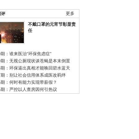
网评
更多
不戴口罩的元宵节彰显责
任
0期：谁来医治“环保焦虑症”
49期：无视公厕现状谈苍蝇是本末倒置
48期：环保逼出真相才能唤回碧水蓝天
47期：别让社会信用体系成医改羁绊
46期：何时有能力实现带薪假？
45期：严控以人查房因何引热议