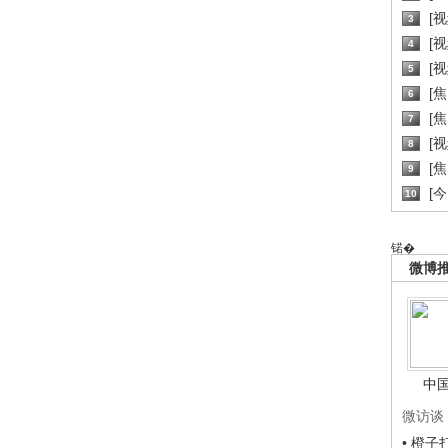
[
3
[
4
[
5
[
6
[焦
7
[
8
[
9
[
10
锘�
微博
中
微访谈
• 橙