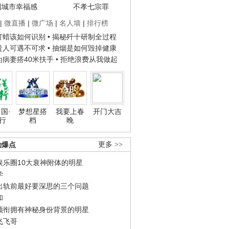
国城市幸福感
不孝七宗罪
|
微直播
|
微广场
|
名人墙
|
排行榜
子打蜡该如何识别
• 揭秘歼十研制全过程
种贵人可遇不可求
• 抽烟是如何毁掉健康
人为病妻搭40米扶手
• 拒绝浪费从我做起
国·
梦想星搭
我要上春
开门大吉
行
档
晚
劲爆点
更多 >>
娱乐圈10大衰神附体的明星
学
出轨前最好要深思的三个问题
和
领衔拥有神秘身份背景的明星
飞飞哥