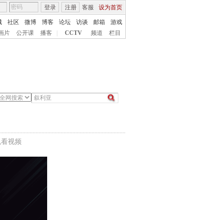
登录
注册
客服
设为首页
城
社区
微博
博客
论坛
访谈
邮箱
游戏
画片
公开课
播客
|
CCTV
频道
栏目
机看视频