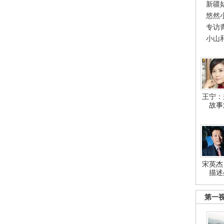
新疆
悠然
专访
小山
王宁：
故事
宋英杰
描述
第一