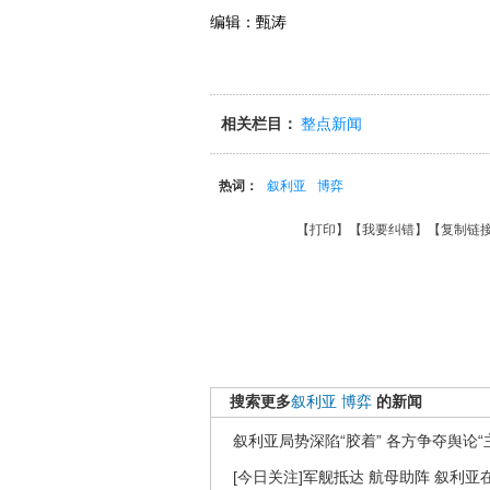
编辑：甄涛
相关栏目：
整点新闻
热词：
叙利亚
博弈
【
打印
】【
我要纠错
】【
复制链
搜索更多
叙利亚
博弈
的新闻
叙利亚局势深陷“胶着” 各方争夺舆论“
[今日关注]军舰抵达 航母助阵 叙利亚在