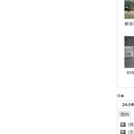
解放
80
锘�
24小
国内
[
1
[
2