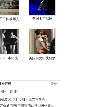
美国太空武器
军三体舰曝光
年代日本街头
英国男女街头醉酒
时排行榜
更多
国际
网评
视频]温家宝答记者问·王立军事件
东方夜新闻]香港黑帮内讧持刀追砍警...