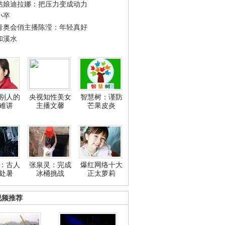
姑娘迪拉娜：把压力变成动力
小卒
青奥会俏主播陈滢：年轻真好
和溪水
别人的
央视知性美女
智慧树：谨防
难讲
主播文馨
芒果皮炎
：古人
张泉灵：完成
爆红网络十大
处暑
冰桶挑战
正太萝莉
视频推荐