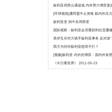
叙利亚局势云谲波诡 内外势力博弈更
[环球视线]遭阿盟中止资格 叙内外压力日
叙利亚变 则中东局势变
国际观察：叙利亚会否重蹈利比亚覆
美伊互斥对方插手叙利亚事务 反对派“
西方为何对叙利亚怒而不打？
[视频]叙利亚·内外的博弈：国内外各
《今日看世界》 2011-05-23