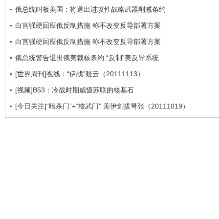
俄总统叫板美国：将退出进攻性战略武器削减条约
白宫强硬回应俄反制措施 称不改变反导部署方案
白宫强硬回应俄反制措施 称不改变反导部署方案
俄总统警告退出俄美裁核条约 “反制”美反导系统
[世界周刊]视线：“伊战”疑云（20111113）
[视频]B53：冷战时期威慑苏联的核基石
[今日关注]“暗杀门”+“核武门” 美伊剑拔弩张（20111019）