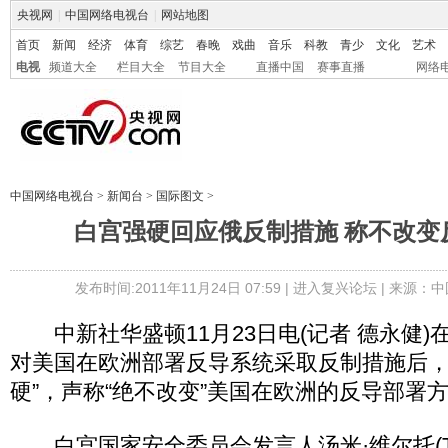
央视网
|
中国网络电视台
|
网站地图
首页
新闻
经济
体育
综艺
春晚
戏曲
音乐
科教
青少
文化
艺术
电视
频道大全
栏目大全
节目大全
直播中国
赛事直播
网络
中国网络电视台
>
新闻台
>
国际图文
>
白宫强硬回应俄反制措施 称不改变
发布时间:2011年11月24日 07:59 |
进入复兴论坛
| 来源：中
中新社华盛顿11月23日电(记者 德永健)
对美国在欧洲部署反导系统采取反制措施后，白
硬”，声称“绝不改变”美国在欧洲的反导部署
白宫国家安全委员会发言人汤米·维尔托(Tommy