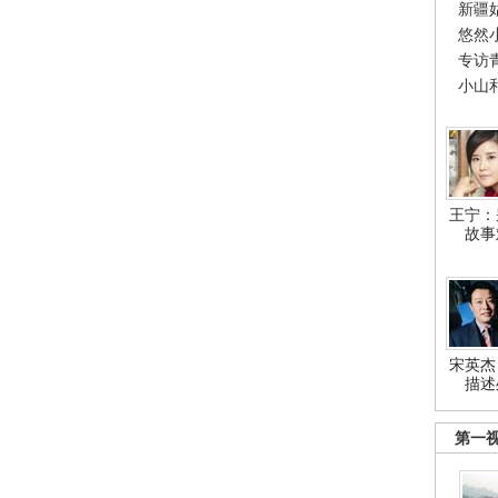
新疆
悠然
专访
小山
王宁：
故事
宋英杰
描述
第一