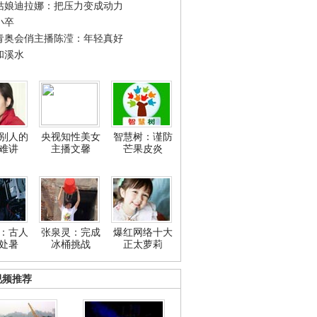
姑娘迪拉娜：把压力变成动力
小卒
青奥会俏主播陈滢：年轻真好
和溪水
别人的
央视知性美女
智慧树：谨防
难讲
主播文馨
芒果皮炎
：古人
张泉灵：完成
爆红网络十大
处暑
冰桶挑战
正太萝莉
视频推荐