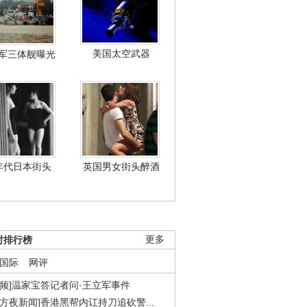
美国太空武器
军三体舰曝光
年代日本街头
英国男女街头醉酒
时排行榜
更多
国际
网评
视频]温家宝答记者问·王立军事件
东方夜新闻]香港黑帮内讧持刀追砍警...