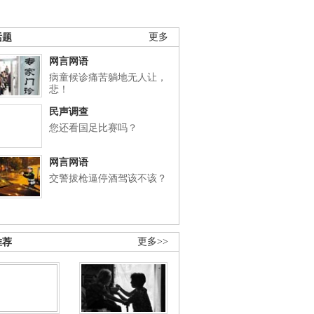
话题
更多
网言网语
病童候诊痛苦躺地无人让，
悲！
民声调查
您还看国足比赛吗？
网言网语
交警拔枪逼停酒驾该不该？
推荐
更多>>