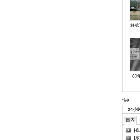
解放
80
锘�
24小
国内
[
1
[
2