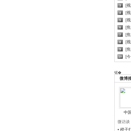
[
3
[
4
[
5
[
6
[焦
7
[
8
[
9
[
10
锘�
微博
中
微访谈
• 橙