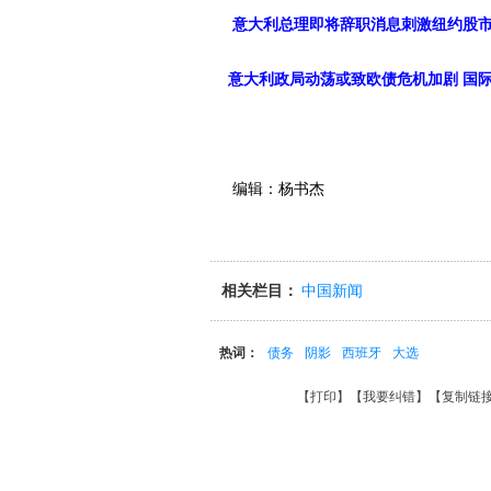
意大利总理即将辞职消息刺激纽约股
意大利政局动荡或致欧债危机加剧 国
编辑：杨书杰
相关栏目：
中国新闻
热词：
债务
阴影
西班牙
大选
【
打印
】【
我要纠错
】【
复制链