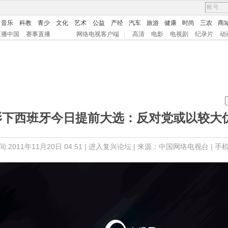
音乐
科教
青少
文化
艺术
公益
产经
汽车
旅游
健康
时尚
三农
商
直播中国
赛事直播
网络电视客户端
|
高清
电影
电视剧
纪录片
动
阴影下西班牙今日提前大选：反对党或以较大
:2011年11月20日 04:51 |
进入复兴论坛
| 来源：中国网络电视台 |
手