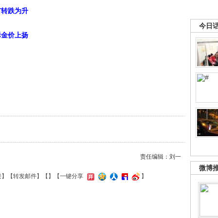
市转跌为升
今日
际金价上扬
责任编辑：刘一
微博
接
】【
转发邮件
】【
】
【一键分享
】