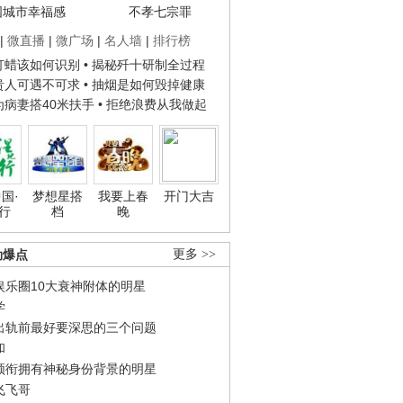
国城市幸福感
不孝七宗罪
|
微直播
|
微广场
|
名人墙
|
排行榜
子打蜡该如何识别
• 揭秘歼十研制全过程
种贵人可遇不可求
• 抽烟是如何毁掉健康
人为病妻搭40米扶手
• 拒绝浪费从我做起
国·
梦想星搭
我要上春
开门大吉
行
档
晚
劲爆点
更多 >>
娱乐圈10大衰神附体的明星
学
出轨前最好要深思的三个问题
和
领衔拥有神秘身份背景的明星
飞飞哥