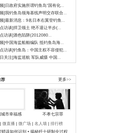
视频]日政府实施所谓钓鱼岛“国有化...
视频]我钓鱼岛领海基线声明交存联合...
视频]最新消息：9名日本右翼登钓鱼...
焦点访谈]捍卫领土 绝不退让半步(...
点访谈]酒色陷阱(2012080...
视频]中国海监船舶编队 抵钓鱼岛海...
焦点访谈]钓鱼岛：中国主权不容侵犯...
今日关注]海监巡航 军队威慑 中国...
推荐
更多>>
国城市幸福感
不孝七宗罪
|
微直播
|
微广场
|
名人墙
|
排行榜
子打蜡该如何识别
• 揭秘歼十研制全过程