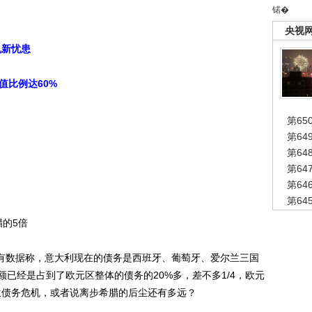
锘�
央视
机新忧患
值比例达60%
第65
第6
第6
第6
第6
第6
腊的5倍
有数据称，意大利现在的债务是西班牙、葡萄牙、爱尔兰三国
已经是占到了欧元区整体的债务的20%多，差不多1/4，欧元
生债务危机，或者说离步希腊的后尘还有多远？