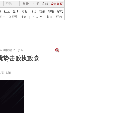
登录
注册
客服
设为首页
城
社区
微博
博客
论坛
访谈
邮箱
游戏
画片
公开课
播客
|
CCTV
频道
栏目
优势击败执政党
机看视频