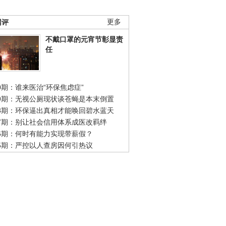
网评
更多
不戴口罩的元宵节彰显责
任
0期：谁来医治“环保焦虑症”
49期：无视公厕现状谈苍蝇是本末倒置
48期：环保逼出真相才能唤回碧水蓝天
47期：别让社会信用体系成医改羁绊
46期：何时有能力实现带薪假？
45期：严控以人查房因何引热议