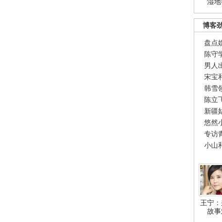
湿地
博客
盘点
陈守
男人
宋宝
韩雪
陈立
新疆
悠然
专访
小山
王宁：
故事