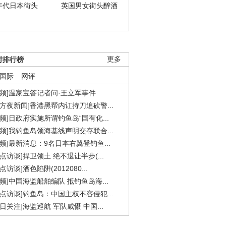
年代日本街头
英国男女街头醉酒
时排行榜
更多
国际
网评
视频]温家宝答记者问·王立军事件
东方夜新闻]香港黑帮内讧持刀追砍警...
视频]日政府实施所谓钓鱼岛“国有化...
视频]我钓鱼岛领海基线声明交存联合...
视频]最新消息：9名日本右翼登钓鱼...
焦点访谈]捍卫领土 绝不退让半步(...
点访谈]酒色陷阱(2012080...
视频]中国海监船舶编队 抵钓鱼岛海...
焦点访谈]钓鱼岛：中国主权不容侵犯...
今日关注]海监巡航 军队威慑 中国...