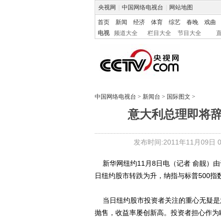
央视网
|
中国网络电视台
|
网站地图
首页
新闻
经济
体育
综艺
春晚
戏曲
电视
频道大全
栏目大全
节目大全
中国网络电视台
>
新闻台
>
国际图文
>
意大利总理即将
发布时间:2011年11月09日 07
新华网纽约11月8日电（记者 俞靓）
日纽约股市转跌为升，纳指与标普500指
当日纽约股市投资者关注的重心无疑是意
抛售，收益率屡创新高。投资者担心作为