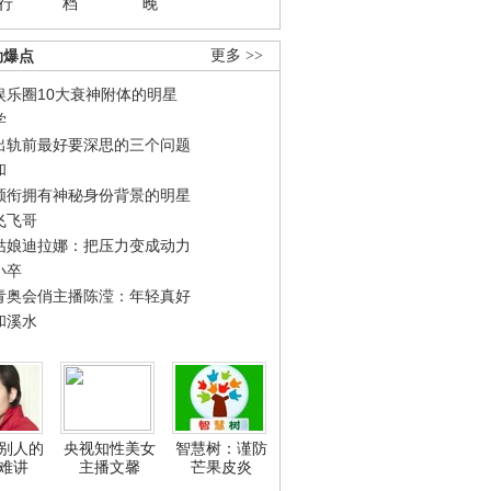
行
档
晚
劲爆点
更多 >>
娱乐圈10大衰神附体的明星
学
出轨前最好要深思的三个问题
和
领衔拥有神秘身份背景的明星
飞飞哥
姑娘迪拉娜：把压力变成动力
小卒
青奥会俏主播陈滢：年轻真好
和溪水
别人的
央视知性美女
智慧树：谨防
难讲
主播文馨
芒果皮炎