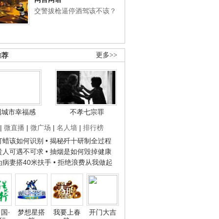
交警拔枪逼停酒驾该不该？
推荐
更多>>
国城市幸福感
不孝七宗罪
|
微直播
|
微广场
|
名人墙
|
排行榜
子打蜡该如何识别
• 揭秘歼十研制全过程
种贵人可遇不可求
• 抽烟是如何毁掉健康
人为病妻搭40米扶手
• 拒绝浪费从我做起
国·
梦想星搭
我要上春
开门大吉