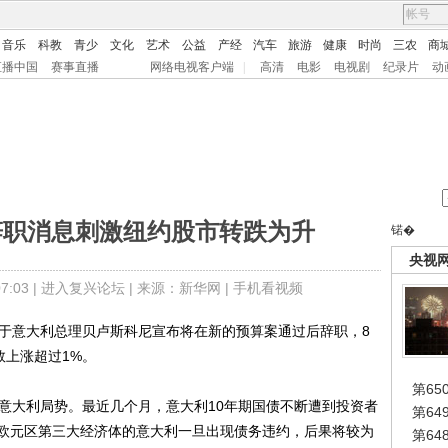
音乐
科教
青少
文化
艺术
公益
产经
汽车
旅游
健康
时尚
三农
商
直播中国
赛事直播
网络电视客户端
|
高清
电影
电视剧
纪录片
动
辞职消息刺激纽约股市转跌为升
锘�
央视
:03 |
进入复兴论坛
| 来源：新华网 |
手机看视频
由于意大利总理贝卢斯科尼宣布将在新的预算案通过后辞职，8
数上涨超过1%。
第65
大利局势。最近几个月，意大利10年期国债不断遭到投资者
第6
欧元区第三大经济体的意大利一旦出现债务违约，后果将较为
第6