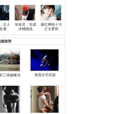
：古人
张泉灵：完成
爆红网络十大
处暑
冰桶挑战
正太萝莉
视频推荐
美国太空武器
军三体舰曝光