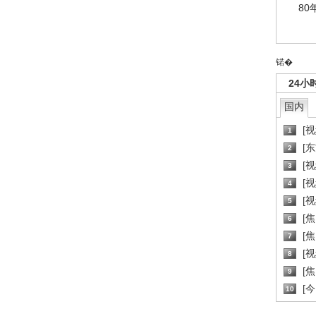
80
锘�
24小
国内
[
1
[
2
[
3
[
4
[
5
[
6
[焦
7
[
8
[
9
[
10