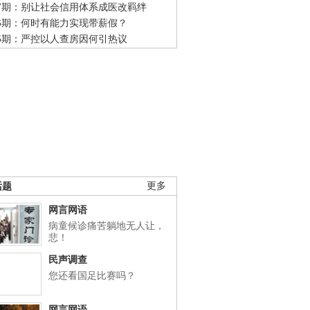
47期：别让社会信用体系成医改羁绊
46期：何时有能力实现带薪假？
45期：严控以人查房因何引热议
话题
更多
网言网语
病童候诊痛苦躺地无人让，
悲！
民声调查
您还看国足比赛吗？
网言网语