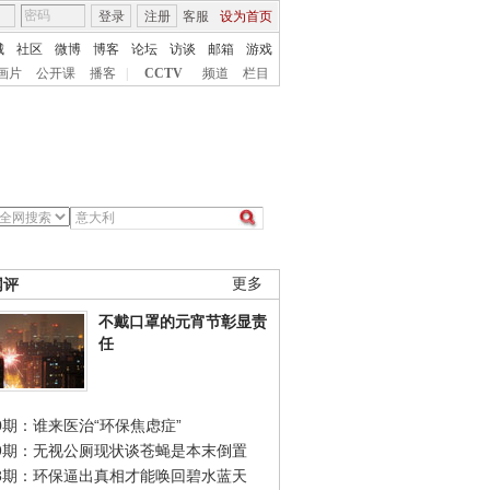
登录
注册
客服
设为首页
城
社区
微博
博客
论坛
访谈
邮箱
游戏
画片
公开课
播客
|
CCTV
频道
栏目
网评
更多
不戴口罩的元宵节彰显责
任
0期：谁来医治“环保焦虑症”
49期：无视公厕现状谈苍蝇是本末倒置
48期：环保逼出真相才能唤回碧水蓝天