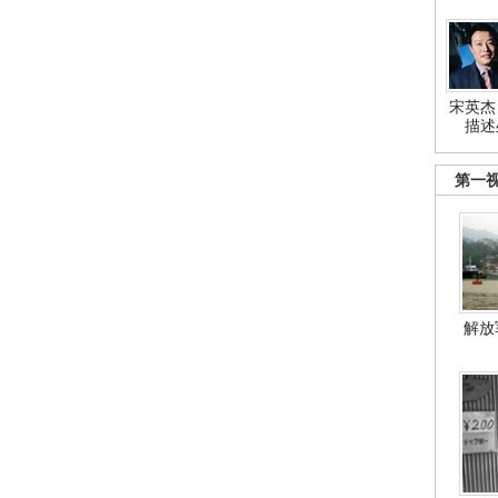
宋英杰
描述
第一
解放