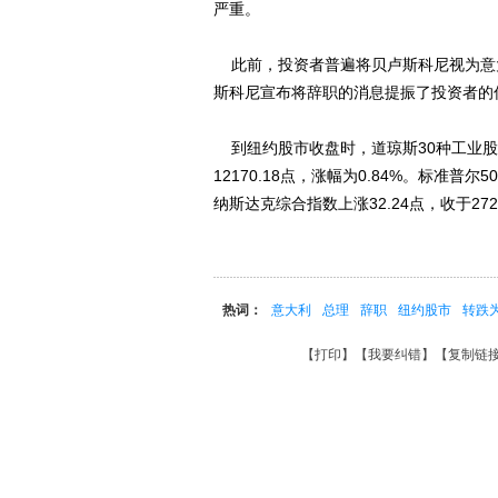
严重。
此前，投资者普遍将贝卢斯科尼视为意
斯科尼宣布将辞职的消息提振了投资者的
到纽约股市收盘时，道琼斯30种工业股票
12170.18点，涨幅为0.84%。标准普尔5
纳斯达克综合指数上涨32.24点，收于2727
热词：
意大利
总理
辞职
纽约股市
转跌
【
打印
】【
我要纠错
】【
复制链