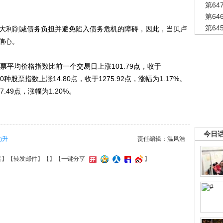
第6
第6
第6
大利削减债务负担并避免陷入债务危机的障碍，因此，当贝卢
信心。
平均价格指数比前一个交易日上涨101.79点，收于
00种股票指数上涨14.80点，收于1275.92点，涨幅为1.17%。
.49点，涨幅为1.20%。
今日
为升
责任编辑：温风浩
接
】【
转发邮件
】【
】
【一键分享
】