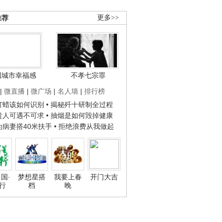
推荐
更多>>
国城市幸福感
不孝七宗罪
|
微直播
|
微广场
|
名人墙
|
排行榜
子打蜡该如何识别
• 揭秘歼十研制全过程
种贵人可遇不可求
• 抽烟是如何毁掉健康
人为病妻搭40米扶手
• 拒绝浪费从我做起
国·
梦想星搭
我要上春
开门大吉
行
档
晚