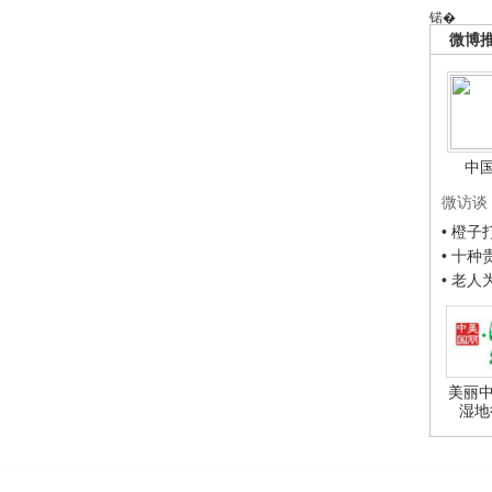
锘�
微博
中
微访谈
• 橙
• 十
• 老
美丽中
湿地