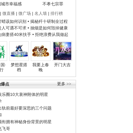
国城市幸福感
不孝七宗罪
|
微直播
|
微广场
|
名人墙
|
排行榜
子打蜡该如何识别
• 揭秘歼十研制全过程
种贵人可遇不可求
• 抽烟是如何毁掉健康
人为病妻搭40米扶手
• 拒绝浪费从我做起
国·
梦想星搭
我要上春
开门大吉
行
档
晚
劲爆点
更多 >>
娱乐圈10大衰神附体的明星
学
出轨前最好要深思的三个问题
和
领衔拥有神秘身份背景的明星
飞飞哥