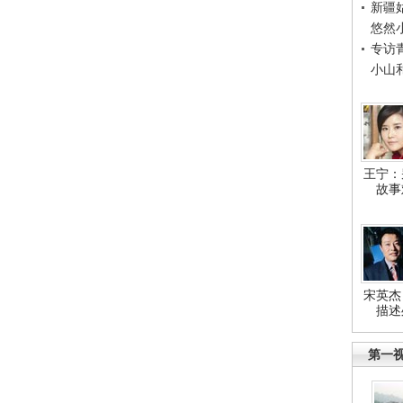
新疆
悠然
专访
小山
王宁：
故事
宋英杰
描述
第一