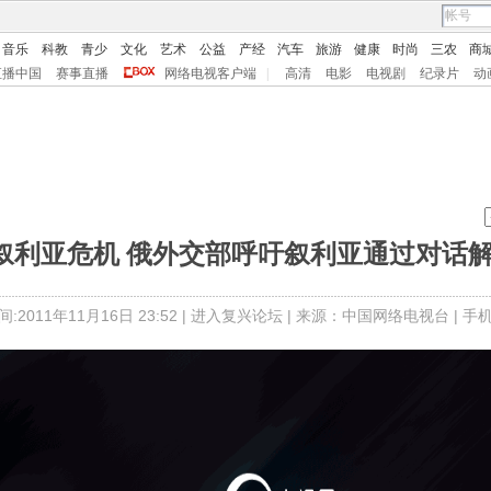
音乐
科教
青少
文化
艺术
公益
产经
汽车
旅游
健康
时尚
三农
商
直播中国
赛事直播
网络电视客户端
|
高清
电影
电视剧
纪录片
动
]叙利亚危机 俄外交部呼吁叙利亚通过对话
:2011年11月16日 23:52 |
进入复兴论坛
| 来源：中国网络电视台 |
手