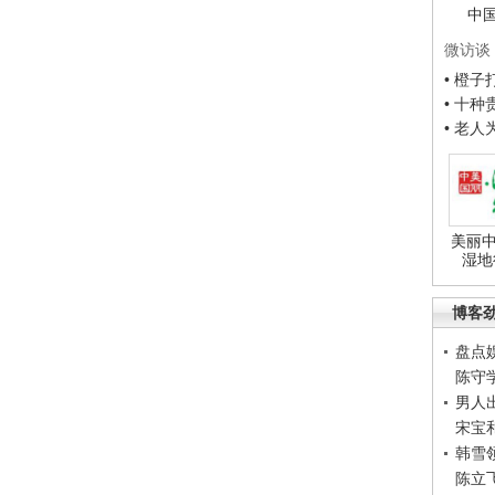
中
微访谈
• 橙
• 十
• 老
美丽中
湿地
博客
盘点
陈守
男人
宋宝
韩雪
陈立