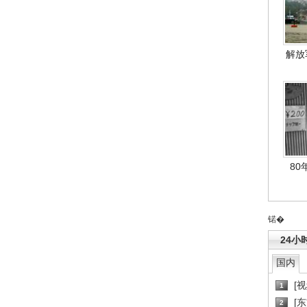
解放
80
锘�
24小
国内
[
1
[
2