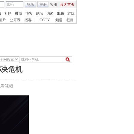
登录
注册
客服
设为首页
城
社区
微博
博客
论坛
访谈
邮箱
游戏
画片
公开课
播客
|
CCTV
频道
栏目
解决危机
机看视频