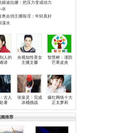
姑娘迪拉娜：把压力变成动力
小卒
青奥会俏主播陈滢：年轻真好
和溪水
别人的
央视知性美女
智慧树：谨防
难讲
主播文馨
芒果皮炎
：古人
张泉灵：完成
爆红网络十大
处暑
冰桶挑战
正太萝莉
视频推荐