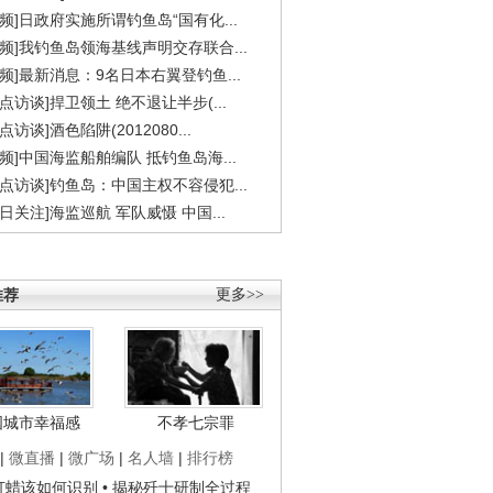
视频]日政府实施所谓钓鱼岛“国有化...
视频]我钓鱼岛领海基线声明交存联合...
视频]最新消息：9名日本右翼登钓鱼...
焦点访谈]捍卫领土 绝不退让半步(...
点访谈]酒色陷阱(2012080...
视频]中国海监船舶编队 抵钓鱼岛海...
焦点访谈]钓鱼岛：中国主权不容侵犯...
今日关注]海监巡航 军队威慑 中国...
推荐
更多>>
国城市幸福感
不孝七宗罪
|
微直播
|
微广场
|
名人墙
|
排行榜
子打蜡该如何识别
• 揭秘歼十研制全过程