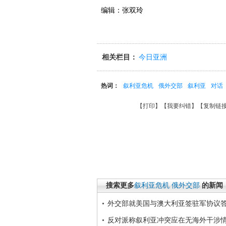
编辑：张双玲
相关栏目：
今日亚洲
热词：
叙利亚危机
俄外交部
叙利亚
对话
【
打印
】【
我要纠错
】【
复制链
搜索更多
叙利亚危机
俄外交部
的新闻
外交部就美国与澳大利亚签驻军协议答
反对派称叙利亚冲突应在无海外干涉