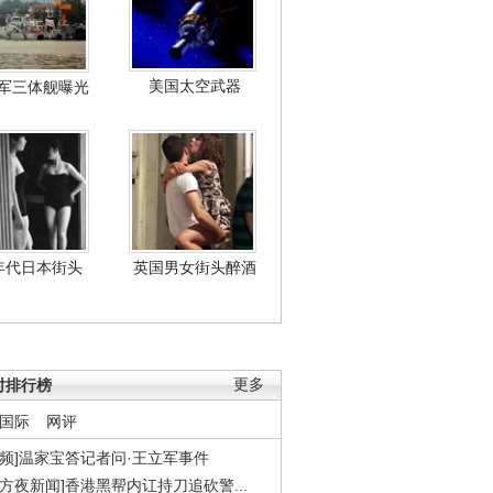
美国太空武器
军三体舰曝光
年代日本街头
英国男女街头醉酒
时排行榜
更多
国际
网评
视频]温家宝答记者问·王立军事件
东方夜新闻]香港黑帮内讧持刀追砍警...