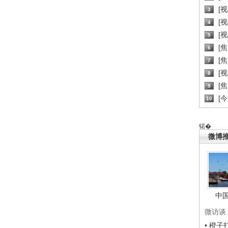
[
3
[
4
[
5
[
6
[焦
7
[
8
[
9
[
10
锘�
微博
中
微访谈
• 橙