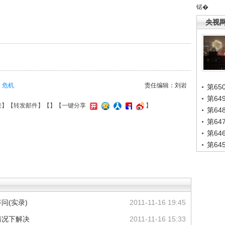
锘�
央视
危机
责任编辑：刘岩
第65
第6
接
】【
转发邮件
】【
】
【一键分享
】
第6
第6
第6
第6
问(实录)
2011-11-16 19:45
情况下解决
2011-11-16 15:33