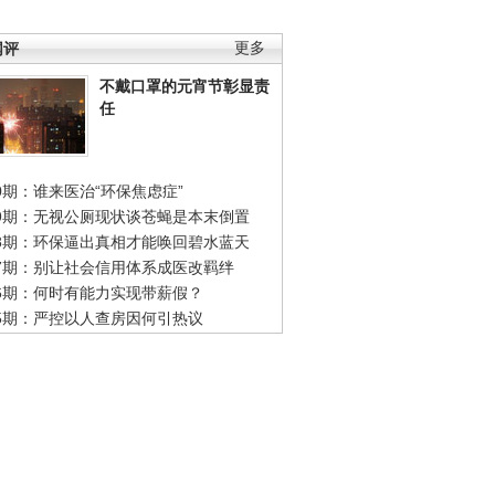
网评
更多
不戴口罩的元宵节彰显责
任
0期：谁来医治“环保焦虑症”
49期：无视公厕现状谈苍蝇是本末倒置
48期：环保逼出真相才能唤回碧水蓝天
47期：别让社会信用体系成医改羁绊
46期：何时有能力实现带薪假？
45期：严控以人查房因何引热议