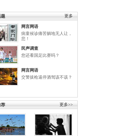
话题
更多
网言网语
病童候诊痛苦躺地无人让，
悲！
民声调查
您还看国足比赛吗？
网言网语
交警拔枪逼停酒驾该不该？
推荐
更多>>