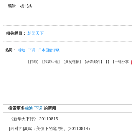
编辑：杨书杰
相关栏目：
朝闻天下
热词：
穆迪
下调
日本国债评级
【
打印
】【
我要纠错
】【
复制链接
】【
转发邮件
】【
】
【一键分享
搜索更多
穆迪
下调
的新闻
《新华天下行》 20110815
[面对面]夏斌：美债下的危与机（20110814）