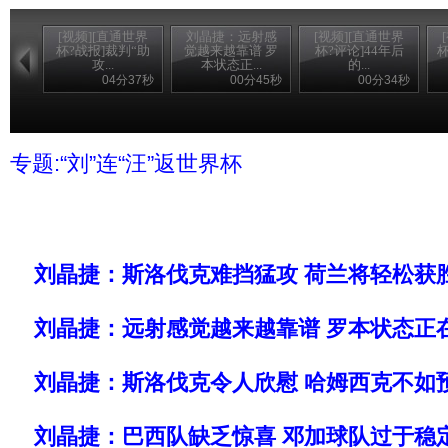
[视频][直通世界
刘晶捷：远射感
[视频][直通世界
杯?战报]裁判“助
觉越来越靠谱 罗
杯?评论]44年后
杯
攻...
本状态正...
的...
04分37秒
00分45秒
00分34秒
专题:“刘”连“汪”返世界杯
刘晶捷：斯洛伐克难挡猛攻 荷兰将轻松获
刘晶捷：远射感觉越来越靠谱 罗本状态正
刘晶捷：斯洛伐克令人欣慰 哈姆西克不如
刘晶捷：巴西队缺乏惊喜 邓加球队过于稳