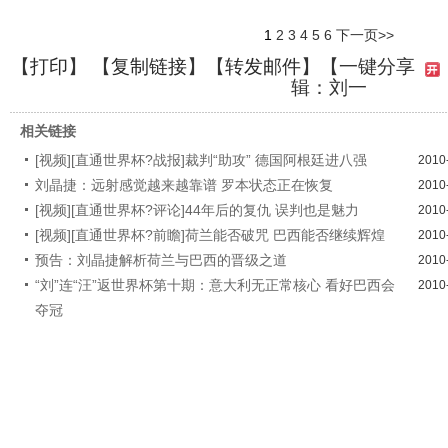
1
2
3
4
5
6
下一页>>
【
打印
】 【
复制链接
】【
转发邮件
】【一键分享
辑：刘一
相关链接
[视频][直通世界杯?战报]裁判“助攻” 德国阿根廷进八强
2010
刘晶捷：远射感觉越来越靠谱 罗本状态正在恢复
2010
[视频][直通世界杯?评论]44年后的复仇 误判也是魅力
2010
[视频][直通世界杯?前瞻]荷兰能否破咒 巴西能否继续辉煌
2010
预告：刘晶捷解析荷兰与巴西的晋级之道
2010
“刘”连“汪”返世界杯第十期：意大利无正常核心 看好巴西会
2010
夺冠