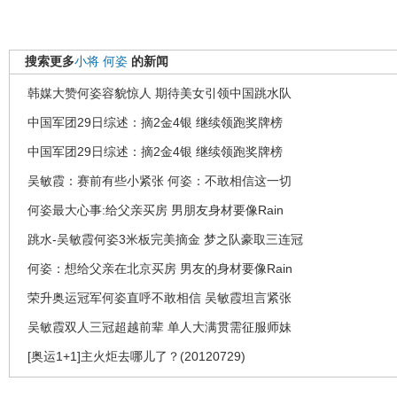
搜索更多
小将
何姿
的新闻
韩媒大赞何姿容貌惊人 期待美女引领中国跳水队
中国军团29日综述：摘2金4银 继续领跑奖牌榜
中国军团29日综述：摘2金4银 继续领跑奖牌榜
吴敏霞：赛前有些小紧张 何姿：不敢相信这一切
何姿最大心事:给父亲买房 男朋友身材要像Rain
跳水-吴敏霞何姿3米板完美摘金 梦之队豪取三连冠
何姿：想给父亲在北京买房 男友的身材要像Rain
荣升奥运冠军何姿直呼不敢相信 吴敏霞坦言紧张
吴敏霞双人三冠超越前辈 单人大满贯需征服师妹
[奥运1+1]主火炬去哪儿了？(20120729)