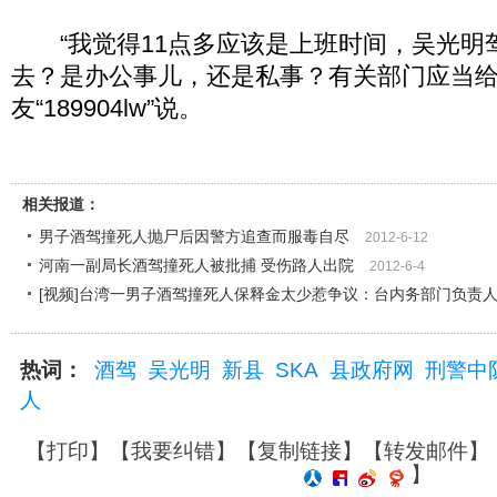
“我觉得11点多应该是上班时间，吴光明
去？是办公事儿，还是私事？有关部门应当给
友“189904lw”说。
相关报道：
男子酒驾撞死人抛尸后因警方追查而服毒自尽
2012-6-12
河南一副局长酒驾撞死人被批捕 受伤路人出院
2012-6-4
[视频]台湾一男子酒驾撞死人保释金太少惹争议：台内务部门负责人
热词：
酒驾
吴光明
新县
SKA
县政府网
刑警中
人
【
打印
】【
我要纠错
】【
复制链接
】【
转发邮件
】
】