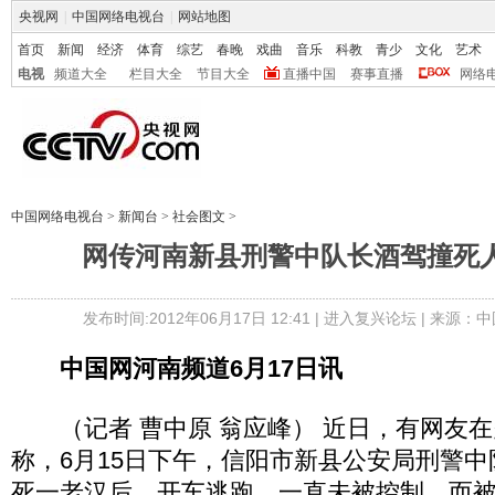
央视网
|
中国网络电视台
|
网站地图
首页
新闻
经济
体育
综艺
春晚
戏曲
音乐
科教
青少
文化
艺术
电视
频道大全
栏目大全
节目大全
直播中国
赛事直播
网络
中国网络电视台
>
新闻台
>
社会图文
>
网传河南新县刑警中队长酒驾撞死人
发布时间:2012年06月17日 12:41 |
进入复兴论坛
| 来源：中
中国网河南频道6月17日讯
（记者 曹中原 翁应峰） 近日，有网友在
称，6月15日下午，信阳市新县公安局刑警
死一老汉后，开车逃跑，一直未被控制。而