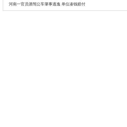
河南一官员酒驾公车肇事逃逸 单位凑钱赔付