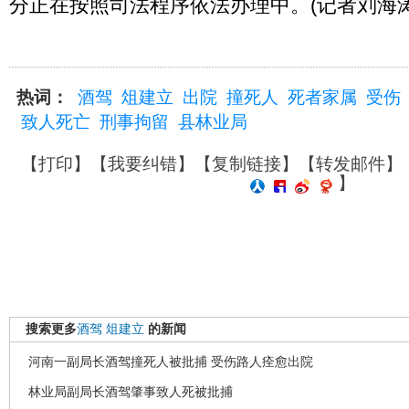
分正在按照司法程序依法办理中。(记者刘海涛
热词：
酒驾
俎建立
出院
撞死人
死者家属
受伤
致人死亡
刑事拘留
县林业局
【
打印
】【
我要纠错
】【
复制链接
】【
转发邮件
】
】
搜索更多
酒驾
俎建立
的新闻
河南一副局长酒驾撞死人被批捕 受伤路人痊愈出院
林业局副局长酒驾肇事致人死被批捕