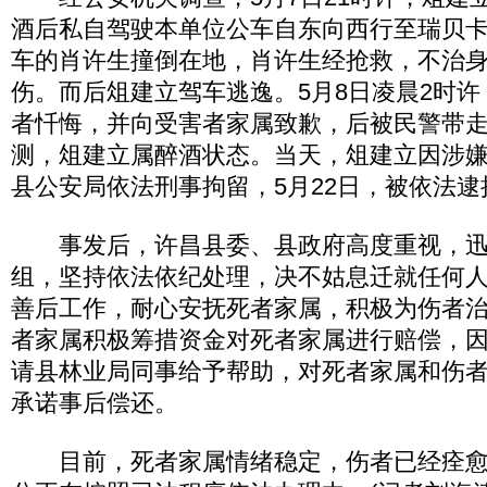
酒后私自驾驶本单位公车自东向西行至瑞贝
车的肖许生撞倒在地，肖许生经抢救，不治
伤。而后俎建立驾车逃逸。5月8日凌晨2时
者忏悔，并向受害者家属致歉，后被民警带
测，俎建立属醉酒状态。当天，俎建立因涉
县公安局依法刑事拘留，5月22日，被依法逮
事发后，许昌县委、县政府高度重视，迅
组，坚持依法依纪处理，决不姑息迁就任何
善后工作，耐心安抚死者家属，积极为伤者
者家属积极筹措资金对死者家属进行赔偿，
请县林业局同事给予帮助，对死者家属和伤
承诺事后偿还。
目前，死者家属情绪稳定，伤者已经痊愈