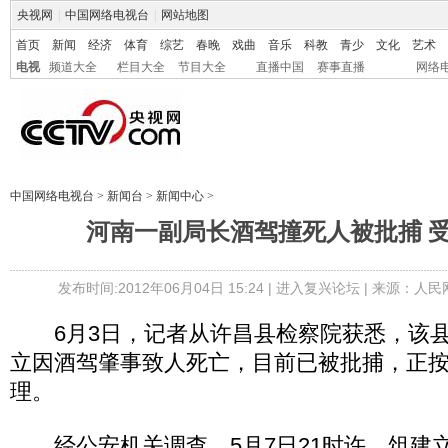
央视网
|
中国网络电视台
|
网站地图
首页
新闻
经济
体育
综艺
春晚
戏曲
音乐
科教
青少
文化
艺术
电视
频道大全
栏目大全
节目大全
直播中国
赛事直播
网络
中国网络电视台
>
新闻台
>
新闻中心
>
河南一副局长酒驾撞死人被批捕 
发布时间:2012年06月04日 15:24 |
进入复兴论坛
| 来源：人民
6月3日，记者从许昌县检察院获悉，该县
立因酒驾肇事致人死亡，目前已被批捕，正
理。
经公安机关调查，5月7日21时许，俎建