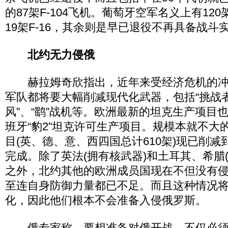
的87架F-104飞机。葡萄牙空军名义上有12
19架F-16，其余则是早已退役不再具备战斗实力
北约无力侵俄
赫拉姆奇欣指出，近年来受经济危机的冲
军队都将要大幅削减现代化武器，包括“挑战者”
风”、“鹞”战机等。欧洲最新的坦克生产项目
班牙“豹2”坦克许可生产项目。规模本就不大的
目(英、德、意、西四国总计610架)现已削减
完成。除了英法(拥有核武器)和土耳其、希腊
之外，北约其他的欧洲成员国现在不但没有
至连自身防御力量都已不足。而且这种情况
化，因此他们根本不会准备入侵俄罗斯。
俄专家称，要想准备对俄开战，不仅必须