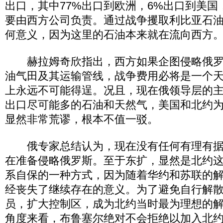
出口，其中77%出口到欧洲，6%出口到美
要由西方公司负责。通过战争攫取利比亚石
何意义，因为这里的石油本来就在流向西方
赫拉姆奇欣指出，西方如果企图侵略俄罗
油气田及其运输管线，战争费用必将是一个
上永远不可能得逞。况且，现在俄领导层的
出口尽可能多的石油和天然气，美国和北约
显然非常荒谬，根本不值一驳。
俄专家总结认为，现在没有任何有理有据
在准备侵略俄罗斯。至于东扩，显然是北约
系自保的一种方式，因为随着华约和苏联的
经丧失了继续存在的意义。为了避免自行解
员，扩大控制区，成为北约当时最为理想的
角度来看，布鲁塞尔绝对不会拒绝以加入北