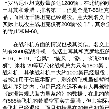
上罗马尼亚坦克数量多达1280辆，在北约的
土耳其和希腊，排名第三，但是全是T-55坦
品，而且近千辆坦克已经退役。意大利名义上拥
实际上现役主战坦克仅有200辆“公羊”，其
的“豹1”和M-60。
在战斗机方面的情况也极其类似。名义上
约有3600架战斗机，包括土耳其和克罗地亚的
F-16、F-19、“台风”、“旋风”、“鹞”、“幻影20
狮”、米格-29等现代化战机总共只有1800
战斗机。其他战斗机中大约1000架已经退役
者拆卸用于供应零配件，剩余的飞机虽然暂
战斗序列之内，但是已经永远不会有人再驾
《欧洲常规武装力量条约》的数据，在北约
有588架飞机的希腊空军实力最强，但其实际
余飞机已经退役，而且包括早在90年代初就