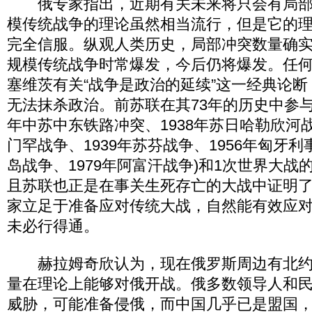
俄专家指出，近期有关未来将只会有局部
模传统战争的理论虽然相当流行，但是它的
完全信服。纵观人类历史，局部冲突数量确
规模传统战争时常爆发，今后仍将爆发。任
塞维茨有关“战争是政治的延续”这一经典论
无法抹杀政治。前苏联在其73年的历史中参与7
年中苏中东铁路冲突、1938年苏日哈勒欣河战
门罕战争、1939年苏芬战争、1956年匈牙利
岛战争、1979年阿富汗战争)和1次世界大战
且苏联也正是在事关生死存亡的大战中证明
家立足于准备应对传统大战，自然能有效应
未必行得通。
赫拉姆奇欣认为，现在俄罗斯周边有北约
量在理论上能够对俄开战。俄多数领导人和
威胁，可能准备侵俄，而中国几乎已是盟国