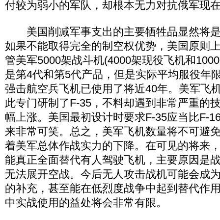
付较为弱小的军队，却根本无力对抗俄军现
美国削减军事支出的主要牺牲品显然将是
如果不能取得完全的制空权优势，美国原则
管美军5000架战斗机(4000架现役飞机和10
是第4代和第5代产品，但是实际平均服役年限
强击航空兵飞机已使用了将近40年。美军飞
此专门研制了F-35，不料却遇到非常严重的
幅上涨。美国最初设计时要求F-35应当比F-
来非常可笑。总之，美军飞机数量将不可避
着美军总体作战实力的下降。在可见的将来
能真正全面替代有人驾驶飞机，主要原因是
无法展开空战。今后无人攻击战机可能会成
的补充，甚至能在低烈度战争中起到替代作
中实战使用的益处将会非常有限。