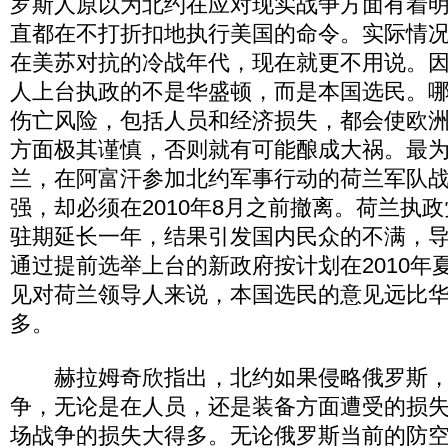
罗斯人原以为北约在应对现实战争方面有着
直都在不打折扣地执行美国的命令。实际情
在美苏对抗的冷战年代，现在就更不用说。
人上台执政的不是华盛顿，而是本国选民。
伤亡风险，包括人员和经济损失，都会使欧
方面极其谨慎，否则就有可能酿成大祸。最
兰，在阿富汗参加北约军事行动的荷兰军队
强，却必须在2010年8月之前撤离。荷兰执
驻期延长一年，结果引发国内民众的不满，
通过提前选举上台的新政府按计划在2010年
见对荷兰领导人来说，本国选民的意见远比
多。
赫拉姆奇欣指出，北约如果侵略俄罗斯，
争，无论是在人员，还是装备方面遭受的损
场战争的损失大得多。无论俄罗斯当前的防