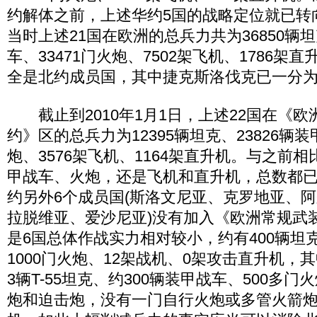
约解体之前，上述华约5国的战略定位就已转
当时上述21国在欧洲的总兵力共为36850辆坦
车、33471门火炮、7502架飞机、1786架
全是北约成员国，其中捷克斯洛伐克已一分
截止到2010年1月1日，上述22国在《欧
约》区的总兵力为12395辆坦克、23826辆装
炮、3576架飞机、1164架直升机。与之前
甲战车、火炮，还是飞机和直升机，总数都
约另外6个成员国(斯洛文尼亚、克罗地亚、
拉脱维亚、爱沙尼亚)没有加入《欧洲常规武
是6国总体作战实力相对较小，约有400辆坦克
1000门火炮、12架战机、0架攻击直升机，
3辆T-55坦克、约300辆装甲战车、500多
炮和迫击炮，没有一门自行火炮或多管火箭