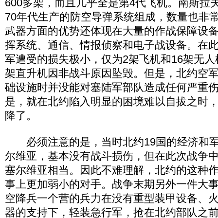
600多架，而且几乎全是第4代飞机。南斯拉夫
70年代生产的防空导弹系统组成，数量也非
武器方面的优势还体现在大量的作战保障设
挥系统、通信、情报侦察和电子战设备。在
军遭受的损失极小，仅为2架飞机和16架无人
架直升机因非战斗原因坠毁。但是，北约空
础设施时并没能对塞陆军部队造成任何严重
是，就在北约陷入明显的困境难以自拔之时
降了。
必须注意的是，当时北约19国的经济和军
尔维亚，基本没有战斗损伤，但在此次战争
塞尔维亚相当。因此不难理解，北约的这种
事上更加弱小的对手。战争末期另外一件大
空降兵一个营的兵力在没有重型装甲设备、
器的支持下，轻装急行军，抢在北约部队之