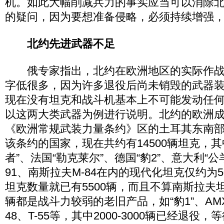
机。如此大幅削减兵力的事实应当可以消除
的疑问，因为要想准备侵略，必须持续增强
北约先进武器不足
俄专家指出，北约在欧洲地区的实际作战
字低很多，因为许多退役后尚未销毁的武器
现在没有坦克和战斗机基本上不可能发动任
以这两大类武器为例进行说明。北约的欧洲
《欧洲常规武装力量条约》区的土耳其东南部
该条约的国家，现在共约有14500辆坦克，其
者”、法国“勒克莱尔”、德国“豹2”、意大利“公羊”
91、南斯拉夫M-84在内的现代化坦克仅约为5
坦克数量就已有5500辆，而且不算南斯拉夫坦
辆都是战斗力较弱的老旧产品，如“豹1”、AMX-
48、T-55等，其中2000-3000辆已经退