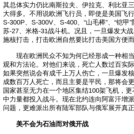
其总体实力仍比南斯拉夫、伊拉克、利比亚
大得多。不用说欧洲飞行员，即使是美国飞
S-300P、S-300V、S-400、“山毛榉”、“
苏-27、米格-31战斗机。况且，一旦爆发大
施核打击，打击欧洲自然要比打击美国方便
现在欧洲民众不知为何已经形成一种相当
观和方法论。对他们来说，死亡人数过百实
如果突然说会有成千上万人伤亡，一旦爆发
成数百万人死亡，而且主要是平民，那将会
国家甚至无力在一个地区集结100架飞机，
中力量都投入战斗。现在北约连向阿富汗增
问题，更难派出所有陆军部队与俄军展开真
美不会为石油而对俄开战