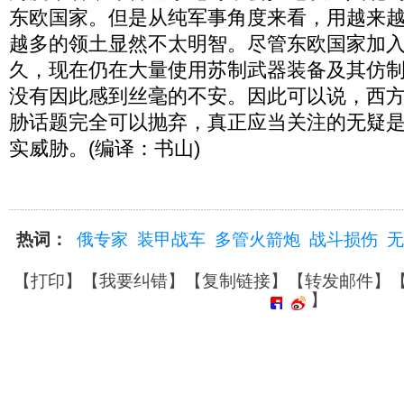
东欧国家。但是从纯军事角度来看，用越来
越多的领土显然不太明智。尽管东欧国家加入
久，现在仍在大量使用苏制武器装备及其仿
没有因此感到丝毫的不安。因此可以说，西
胁话题完全可以抛弃，真正应当关注的无疑
实威胁。(编译：书山)
热词：
俄专家
装甲战车
多管火箭炮
战斗损伤
无
【
打印
】【
我要纠错
】【
复制链接
】【
转发邮件
】
】