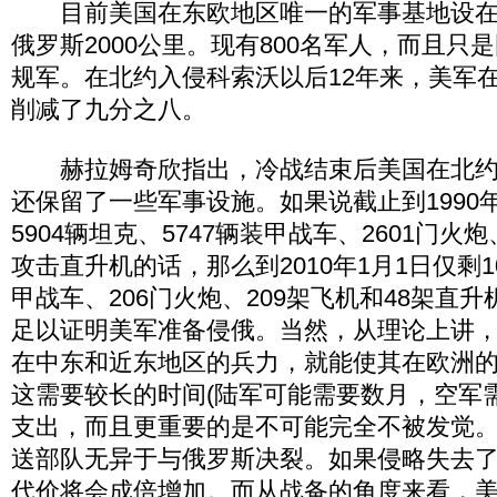
目前美国在东欧地区唯一的军事基地设在
俄罗斯2000公里。现有800名军人，而且只
规军。在北约入侵科索沃以后12年来，美军
削减了九分之八。
赫拉姆奇欣指出，冷战结束后美国在北约
还保留了一些军事设施。如果说截止到1990
5904辆坦克、5747辆装甲战车、2601门火炮
攻击直升机的话，那么到2010年1月1日仅剩1
甲战车、206门火炮、209架飞机和48架直
足以证明美军准备侵俄。当然，从理论上讲
在中东和近东地区的兵力，就能使其在欧洲
这需要较长的时间(陆军可能需要数月，空军
支出，而且更重要的是不可能完全不被发觉
送部队无异于与俄罗斯决裂。如果侵略失去
代价将会成倍增加。而从战备的角度来看，