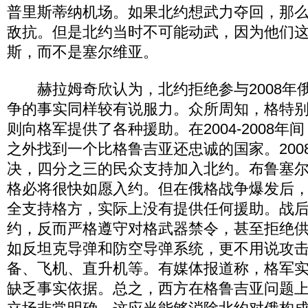
普里斯蒂纳机场。如果北约想武力夺回，那
敌抗。但是北约当时不可能动武，因为他们
斯，而不是塞尔维亚。
赫拉姆奇欣认为，北约拒绝参与2008年
争的事实同样较有说服力。众所周知，格特
则向格军提供了各种援助。在2004-2008
之外找到一个比格鲁吉亚还忠诚的国家。200
决，四分之三的民众支持加入北约。布鲁塞
格必将很快如愿入约。但在俄格战争爆发后
全支持格方，实际上没有提供任何援助。战
约，反而严格遵守对格武器禁令，甚至拒绝
如反坦克导弹和防空导弹系统，更不用说攻
备、飞机、直升机等。有媒体报道称，格军
缺乏事实依据。总之，西方在格鲁吉亚问题