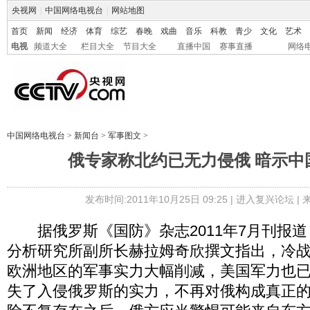
央视网
|
中国网络电视台
|
网站地图
首页
新闻
经济
体育
综艺
春晚
戏曲
音乐
科教
青少
文化
艺术
电视
频道大全
栏目大全
节目大全
直播中国
赛事直播
网络
中国网络电视台
>
新闻台
>
军事图文
>
俄专家称北约已无力侵俄 暗示中
发布时间:2011年10月25日 09:25 |
进入复兴论坛
|
据俄罗斯《国防》杂志2011年7月刊报道
分析研究所副所长赫拉姆奇欣撰文指出，冷
欧洲地区的军事实力大幅削减，美国军力也
失了入侵俄罗斯的实力，不再对俄构成真正