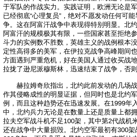
于军队的作战实力。实践证明，欧洲无论是
已经彻底“心理复员”，绝对不愿发动任何可
争。这在阿富汗战争中表现得特别明显。北
阿富汗的规模极其有限，一些国家甚至拒绝
斗力的实例数不胜数，英雄主义的战例根本
定性高得多的美军，在伊拉克战争高峰期间
方面遇到严重危机，好在美国人通过收买战
拉拢了逊尼派穆斯林，迅速结束了战争，否
赫拉姆奇欣指出，北约此前发动的几场战
作其侵略成性的明显证据，但同时也是北约
例，而且这种趋势还在迅速发展。在1999年
中，北约兵力无论是在数量上还是质量上都
拉夫空军战斗机不足100架，其中第2代战机米
还在战争中大量损毁。北约空军最初有300