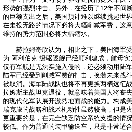
形势的强烈冲击。另外，在经历了12年不间
的巨额支出之后，美国预计难以继续挑起世
在走投无路的情况下必将大幅削减军费，这
维持的势力范围必将大幅缩水。
赫拉姆奇欣认为，相比之下，美国海军受
为“阿利伯克”级驱逐舰已经顺利建成，航母
仅有军舰是无法实施入侵的，还必须动用陆
陆军已经受到削减军费的打击，换装未来战
被取消。海军陆战队也将不再更换两栖远征
拉姆斯主战坦克退役，就意味着美国人将丧
的现代化军队展开激烈地面战的能力。构成
瑞克旅的战略和战术机动性虽然较高，但是
更重要的是，在完全缺乏防空系统支援的情
较低。作为普通的装甲输送车，只是非常适