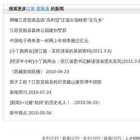
搜索更多
江苏
贫困县
的新闻
网曝江苏贫困县因“高利贷”泛滥出现畸形“宝马乡”
江苏贫困县森林公园建别墅群
中国电子商务第一村网上年销售额过亿元
[小丫跑两会]浙江篇：富民强省的基因密码(2011.3.6)
[经济半小时]小丫跑两会：浙江省委书记解读强省需先富民(2011.3.6
《西藏新闻联播》 2010-09-23
面子工程？江苏贫困县耗巨资建山寨世博中国馆
新闻周刊 2010-07-24
[新闻1+1]被“劫持”的历史名人！（2010.06.15）
新华视点 2010-05-04
关于CCTV
|
联系CCTV
|
关于CNTV
|
联系CNTV
|
人才招聘