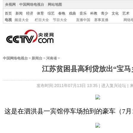
央视网
|
中国网络电视台
|
网站地图
首页
新闻
经济
体育
综艺
春晚
戏曲
音乐
科教
青少
文化
艺术
电视
频道大全
栏目大全
节目大全
直播中国
赛事直播
网络
中国网络电视台
>
新闻台
>
河南省
>
江苏贫困县高利贷放出“宝马乡
发布时间:2011年07月13日 13:35 |
进入复兴论坛
|
这是在泗洪县一宾馆停车场拍到的豪车（7月