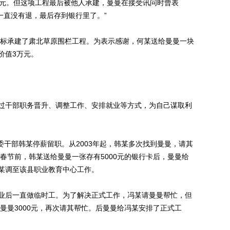
万元。但这项工程最后被他人承建，曼曼在接受讯问时曾表
但一直没有退，最后存到银行里了。”
标承建了肃北草原围栏工程。为表示感谢，何某送给曼曼一块
价值3万元。
干部职务晋升、调整工作、安排就业等方式，为自己谋取利
干部韩某停薪留职。从2003年起，韩某多次找到曼曼，请其
年春节前，韩某送给曼曼一张存有5000元的银行卡后，曼曼给
某调至该县职业教育中心工作。
后一直做临时工。为了解决正式工作，冯某请曼曼帮忙，但
给曼曼3000元，再次请其帮忙。后曼曼给冯某安排了正式工