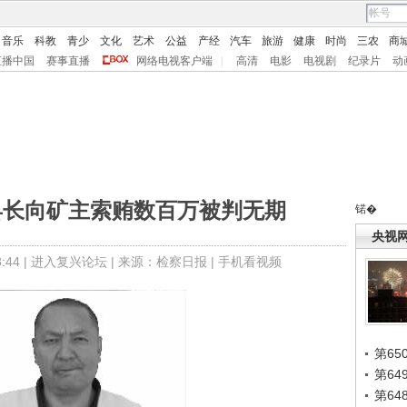
音乐
科教
青少
文化
艺术
公益
产经
汽车
旅游
健康
时尚
三农
商
直播中国
赛事直播
网络电视客户端
|
高清
电影
电视剧
纪录片
动
县长向矿主索贿数百万被判无期
锘�
央视
44 |
进入复兴论坛
| 来源：检察日报 |
手机看视频
第65
第6
第6