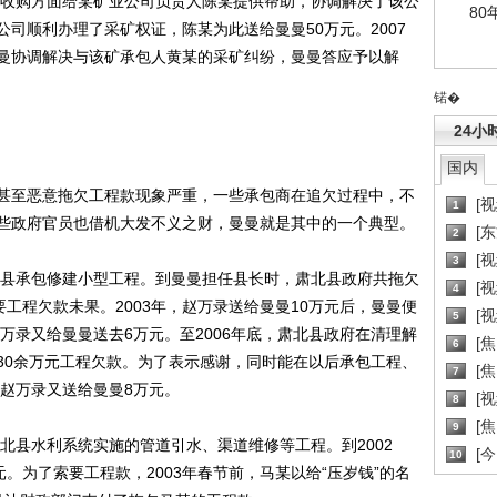
收购方面给某矿业公司负责人陈某提供帮助，协调解决了该公
80
司顺利办理了采矿权证，陈某为此送给曼曼50万元。2007
曼协调解决与该矿承包人黄某的采矿纠纷，曼曼答应予以解
锘�
24小
国内
至恶意拖欠工程款现象严重，一些承包商在追欠过程中，不
[
1
些政府官员也借机大发不义之财，曼曼就是其中的一个典型。
[
2
[
3
县承包修建小型工程。到曼曼担任县长时，肃北县政府共拖欠
[
4
要工程欠款未果。2003年，赵万录送给曼曼10万元后，曼曼便
[
5
赵万录又给曼曼送去6万元。至2006年底，肃北县政府在清理解
[
6
30余万元工程欠款。为了表示感谢，同时能在以后承包工程、
[焦
7
，赵万录又送给曼曼8万元。
[
8
[
9
北县水利系统实施的管道引水、渠道维修等工程。到2002
[
10
。为了索要工程款，2003年春节前，马某以给“压岁钱”的名