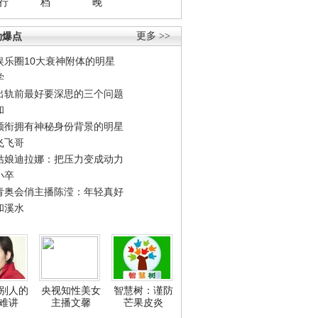
行
档
晚
劲爆点
更多 >>
娱乐圈10大衰神附体的明星
学
出轨前最好要深思的三个问题
和
领衔拥有神秘身份背景的明星
飞飞哥
姑娘迪拉娜：把压力变成动力
小卒
青奥会俏主播陈滢：年轻真好
和溪水
别人的
央视知性美女
智慧树：谨防
难讲
主播文馨
芒果皮炎