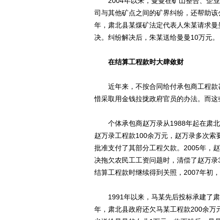
2004年以来，曼曼在矿山整合、企业
司与其他矿点之间的矿界纠纷，还帮助该公
年，肃北县某煤矿法定代表人朱某请求曼
决。纠纷解决后，朱某送给曼曼10万元。
在结算工程款时大肆敛财
近年来，不按合同给付承包商工程款甚
惜采取用金钱拉拢政府官员的办法。而这
个体承包商赵万录从1988年起在肃北
赵万录工程款100余万元，赵万录多次索
批准支付了其部分工程欠款。2005年，
决拖欠农民工工资问题时，清偿了赵万录
结算工程款时继续得到关照，2007年初
1991年以来，马某先后投标承建了肃
年，肃北县政府还欠马某工程款200余万元