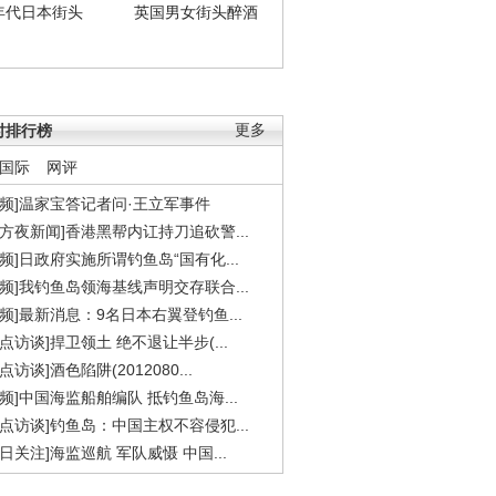
年代日本街头
英国男女街头醉酒
时排行榜
更多
国际
网评
视频]温家宝答记者问·王立军事件
东方夜新闻]香港黑帮内讧持刀追砍警...
视频]日政府实施所谓钓鱼岛“国有化...
视频]我钓鱼岛领海基线声明交存联合...
视频]最新消息：9名日本右翼登钓鱼...
焦点访谈]捍卫领土 绝不退让半步(...
点访谈]酒色陷阱(2012080...
视频]中国海监船舶编队 抵钓鱼岛海...
焦点访谈]钓鱼岛：中国主权不容侵犯...
今日关注]海监巡航 军队威慑 中国...