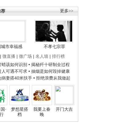
推荐
更多>>
国城市幸福感
不孝七宗罪
|
微直播
|
微广场
|
名人墙
|
排行榜
子打蜡该如何识别
• 揭秘歼十研制全过程
种贵人可遇不可求
• 抽烟是如何毁掉健康
人为病妻搭40米扶手
• 拒绝浪费从我做起
国·
梦想星搭
我要上春
开门大吉
行
档
晚