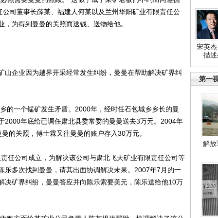
责任公司董事长薛某、福建人何某以及兰州华阳矿业有限责任公
业，为得到曼曼的关照而送钱、送物给他。
宋英杰
描述
山企业因为越界开采经常发生纠纷，曼曼在帮助解决矿界纠
第一
乡的一个锰矿发生矛盾。2000年，经时任石包城乡乡长的曼
2000年底给已调任肃北县委常委的曼曼送去3万元。2004年
曼曼的关照，傅士霖又往曼曼的账户存入30万元。
解放
限责任公司成立，为解决该公司与肃北飞天矿业有限责任公司等
乐多次找到曼曼，请其出面协调解决未果。2007年7月的一
解决矿界纠纷，曼曼答应并向陈乐索要美元，陈乐送给他10万