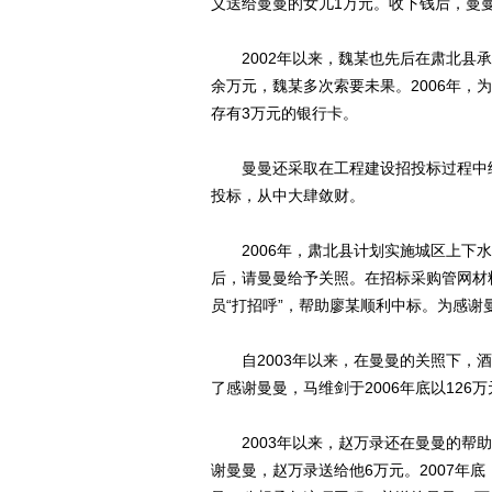
义送给曼曼的女儿1万元。收下钱后，曼
2002年以来，魏某也先后在肃北县承建
余万元，魏某多次索要未果。2006年
存有3万元的银行卡。
曼曼还采取在工程建设招投标过程中给
投标，从中大肆敛财。
2006年，肃北县计划实施城区上下水
后，请曼曼给予关照。在招标采购管网材
员“打招呼”，帮助廖某顺利中标。为感谢
自2003年以来，在曼曼的关照下，酒
了感谢曼曼，马维剑于2006年底以126
2003年以来，赵万录还在曼曼的帮助
谢曼曼，赵万录送给他6万元。2007年