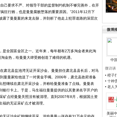
自己要求不严、对领导干部的监督制约机制不够完善外，在开
疯狂行贿，也是曼曼腐败堕落的重要原因。”2011年12月下
披露了曼曼案的来龙去脉，并剖析了他走上犯罪道路的深层次
微博
是全国富金区之一。近年来，每年都有2万多淘金者来此淘
股淘金热，给曼曼大肆受贿创造了难得的机遇。
中
微访谈
在肃北县盐池湾无证开采沙金。曼曼担任肃北县县长后，对马
• 橙
程到曼曼家给他送了一对黄金手镯。2006年，肃北县政府准备
• 十
出想继续在肃北开采沙金，并称给曼曼准备了点钱。曼曼表
• 老
到银行卡上。于是，马生福往曼曼提供的以其妻弟名字开户的
采矿点经曼曼关照没有被清理。直到2007年8月，根据国土资
生福的无证采矿点才被清理。
美丽中
无证沙金矿能继续开采，送给曼曼一张存有31万余元的存