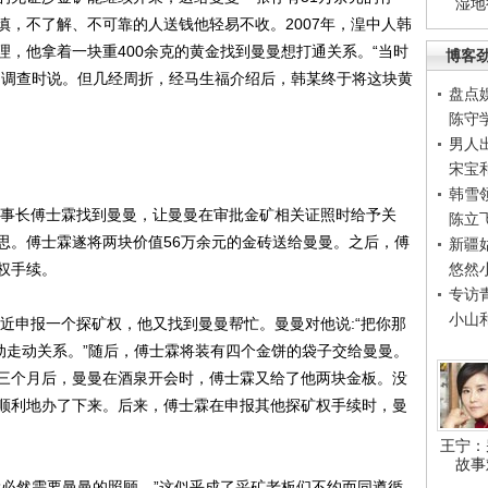
湿地
慎，不了解、不可靠的人送钱他轻易不收。2007年，湟中人韩
，他拿着一块重400余克的黄金找到曼曼想打通关系。“当时
博客
受调查时说。但几经周折，经马生福介绍后，韩某终于将这块黄
盘点
陈守
男人
宋宝
韩雪
事长傅士霖找到曼曼，让曼曼在审批金矿相关证照时给予关
陈立
思。傅士霖遂将两块价值56万余元的金砖送给曼曼。之后，傅
新疆
权手续。
悠然
专访
小山
近申报一个探矿权，他又找到曼曼帮忙。曼曼对他说:“把你那
动走动关系。”随后，傅士霖将装有四个金饼的袋子交给曼曼。
两三个月后，曼曼在酒泉开会时，傅士霖又给了他两块金板。没
顺利地办了下来。后来，傅士霖在申报其他探矿权手续时，曼
王宁：
故事
必然需要曼曼的照顾。”这似乎成了采矿老板们不约而同遵循