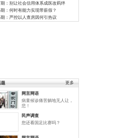
47期：别让社会信用体系成医改羁绊
46期：何时有能力实现带薪假？
45期：严控以人查房因何引热议
话题
更多
网言网语
病童候诊痛苦躺地无人让，
悲！
民声调查
您还看国足比赛吗？
网言网语