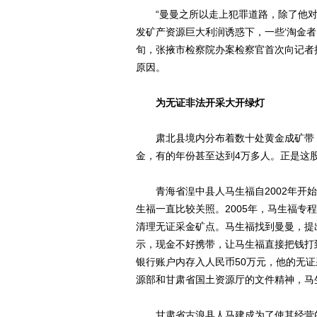
“曼曼之所以走上犯罪道路，除了他对
发矿产资源巨大利润诱惑下，一些‘淘金者’
旬，张掖市检察院办案检察官首次向记者
原因。
为无证非法开采大开绿灯
肃北县境内分布着数十处黄金成矿带，
金，有的年份甚至达到4万多人。正是这
青海省湟中县人马生福自2002年开始
生福一直比较关照。2005年，马生福专
清理无证采金矿点。马生福找到曼曼，提
示，现金不好携带，让马生福直接把钱打
银行账户内存入人民币50万元，他的无证
源部和甘肃省国土资源厅的文件精神，马
甘肃省古浪县人马建成为了使其经营的