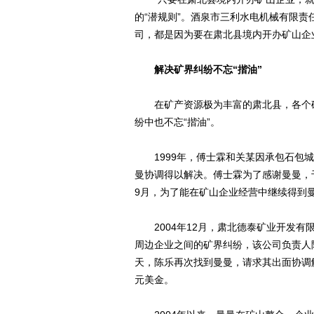
的“潜规则”。酒泉市三利水电机械有限
司，都是因为要在肃北县境内开办矿山企
解决矿界纠纷不忘“揩油”
在矿产资源极为丰富的肃北县，各个矿
纷中也不忘“揩油”。
1999年，傅士霖和关某因承包石包城
曼协调得以解决。傅士霖为了感谢曼曼，于
9月，为了能在矿山企业经营中继续得到
2004年12月，肃北德泰矿业开发有
周边企业之间的矿界纠纷，该公司负责人陈
天，陈乐再次找到曼曼，请求其出面协调
元美金。