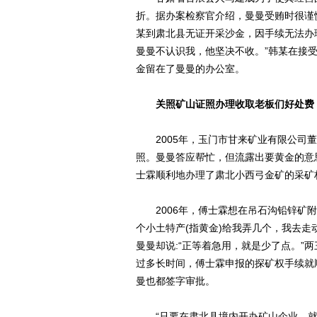
折。据办案检察官介绍，曼曼受贿时很谨
某到肃北县无证开采沙金，因手续无法办理
曼曼不认识我，他坚决不收。”韩某在接
金留在了曼曼的办公室。
关照矿山证照办理收取老板们好处费
2005年，玉门市甘来矿业有限公司董
照。曼曼答应帮忙，但流露出要黄金的意
士霖顺利地办理了肃北小西弓金矿的采矿
2006年，傅士霖想在吊石沟铅锌矿附
个小土特产(指黄金)给我弄几个，我去走
曼曼却说:“正等着急用，就是少了点。”
过多长时间，傅士霖申报的探矿权手续就
曼也都签字审批。
“只要在肃北县境内开办矿山企业，就