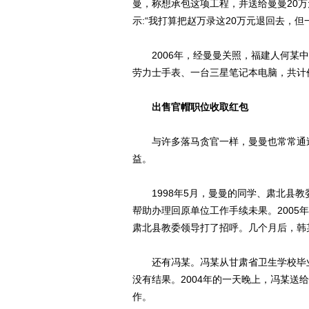
曼，称想承包这项工程，并送给曼曼20
示:“我打算把赵万录这20万元退回去，
2006年，经曼曼关照，福建人何某中
劳力士手表、一台三星笔记本电脑，共计
出售官帽职位收取红包
与许多落马贪官一样，曼曼也常常通过
益。
1998年5月，曼曼的同学、肃北县教委
帮助办理回原单位工作手续未果。2005
肃北县教委领导打了招呼。几个月后，韩
还有冯某。冯某从甘肃省卫生学校毕业
没有结果。2004年的一天晚上，冯某送
作。