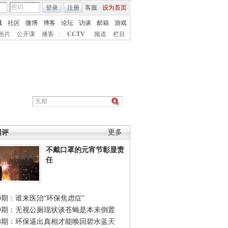
登录
注册
客服
设为首页
城
社区
微博
博客
论坛
访谈
邮箱
游戏
画片
公开课
播客
|
CCTV
频道
栏目
网评
更多
不戴口罩的元宵节彰显责
任
0期：谁来医治“环保焦虑症”
49期：无视公厕现状谈苍蝇是本末倒置
48期：环保逼出真相才能唤回碧水蓝天