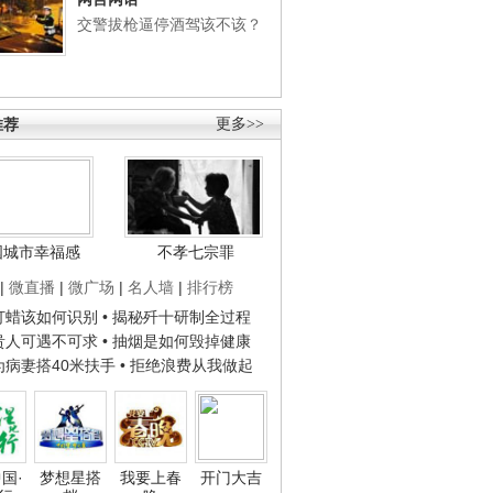
交警拔枪逼停酒驾该不该？
推荐
更多>>
国城市幸福感
不孝七宗罪
|
微直播
|
微广场
|
名人墙
|
排行榜
子打蜡该如何识别
• 揭秘歼十研制全过程
种贵人可遇不可求
• 抽烟是如何毁掉健康
人为病妻搭40米扶手
• 拒绝浪费从我做起
国·
梦想星搭
我要上春
开门大吉