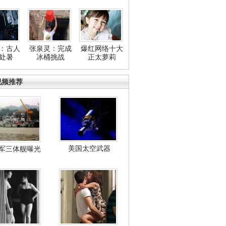
：古人
张泉灵：完成
爆红网络十大
处暑
冰桶挑战
正太萝莉
视频推荐
美国太空武器
军三体舰曝光