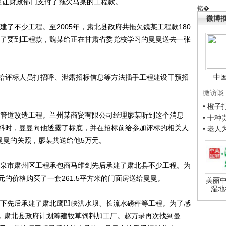
曼让财政部门支付了拖欠马某的工程款。
锘�
微博
了不少工程。至2005年，肃北县政府共拖欠魏某工程款180
，为了要到工程款，魏某给正在甘肃省委党校学习的曼曼送去一张
中
评标人员打招呼、泄露招标信息等方法插手工程建设干预招
微访谈
• 橙
管道改造工程。兰州某商贸有限公司经理廖某听到这个消息
• 十
料时，曼曼向他透露了标底，并在招标前给参加评标的相关人
• 老
曼曼的关照，廖某共送给他5万元。
泉市肃州区工程承包商马维剑先后承建了肃北县不少工程。为
万元的价格购买了一套261.5平方米的门面房送给曼曼。
美丽中
湿地
下先后承建了肃北鹰凹峡洪水坝、长流水磅秤等工程。为了感
底，肃北县政府计划筹建牧草饲料加工厂。赵万录再次找到曼