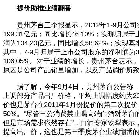
提价助推业绩翻番
贵州茅台三季报显示，2012年1-9月公
199.31亿元；同比增长46.10%；实现归
润为104.20亿元，同比增长58.62%；实现基
其中，7-9月归属于上市公司股东的净利润为3
106.05%。对于业绩的增长，贵州茅台表示
原因是公司产品销量增加，以及产品调价所
据了解，今年9月4日，贵州茅台公告称，自2
上调部分产品出厂价格，平均上调幅度约为20
价也是茅台在2011年1月份提价的第二次提
50%。“尽管三公消费禁止喝高端白酒对茅台
但是市场需求依然存在”，白酒专家铁犁表示
提高出厂价，这也是第三季度茅台业绩翻番