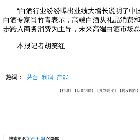
“白酒行业纷纷曝出业绩大增长说明了中国
白酒专家肖竹青表示，高端白酒从礼品消费
步跨入商务消费为主导，未来高端白酒市场
本报记者胡笑红
热词：
茅台
利润
产能
【
打印
】【
我要纠错
】【
复制链接
】【
转发邮件
搜索更多
茅台
利润
的新闻