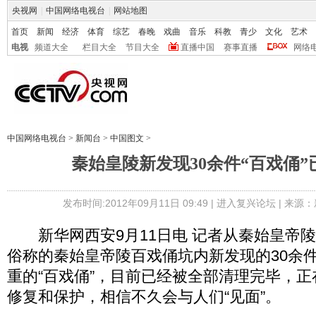
央视网
|
中国网络电视台
|
网站地图
首页
新闻
经济
体育
综艺
春晚
戏曲
音乐
科教
青少
文化
艺术
电视
频道大全
栏目大全
节目大全
直播中国
赛事直播
网络
中国网络电视台
>
新闻台
>
中国图文
>
秦始皇陵新发现30余件“百戏俑”
发布时间:2012年09月11日 09:49 |
进入复兴论坛
| 来源：
新华网西安9月11日电 记者从秦始皇帝
俗称的秦始皇帝陵百戏俑坑内新发现的30余
重的“百戏俑”，目前已经被全部清理完毕，
修复和保护，相信不久会与人们“见面”。