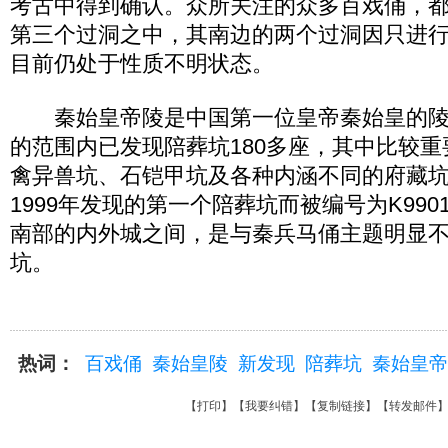
考古中得到确认。众所关注的众多百戏俑，
第三个过洞之中，其南边的两个过洞因只进
目前仍处于性质不明状态。
秦始皇帝陵是中国第一位皇帝秦始皇的陵园
的范围内已发现陪葬坑180多座，其中比较
禽异兽坑、石铠甲坑及各种内涵不同的府藏坑
1999年发现的第一个陪葬坑而被编号为K99
南部的内外城之间，是与秦兵马俑主题明显
坑。
热词：
百戏俑
秦始皇陵
新发现
陪葬坑
秦始皇帝
【
打印
】【
我要纠错
】【
复制链接
】【
转发邮件