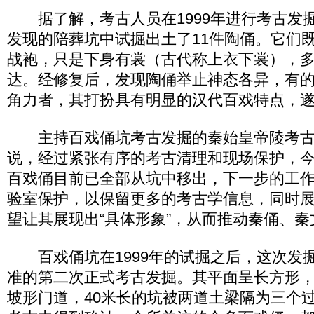
据了解，考古人员在1999年进行考古发
发现的陪葬坑中试掘出土了11件陶俑。它们
战袍，只是下身有裳（古代称上衣下裳），
达。经修复后，发现陶俑举止神态各异，有
角力者，其打扮具有明显的汉代百戏特点，遂
主持百戏俑坑考古发掘的秦始皇帝陵考古
说，经过紧张有序的考古清理和现场保护，今
百戏俑目前已全部从坑中移出，下一步的工
验室保护，以保留更多的考古学信息，同时
望让其展现出“具体形象”，从而推动秦俑、
百戏俑坑在1999年的试掘之后，这次发
准的第二次正式考古发掘。其平面呈长方形
坡形门道，40米长的坑被两道土梁隔为三个