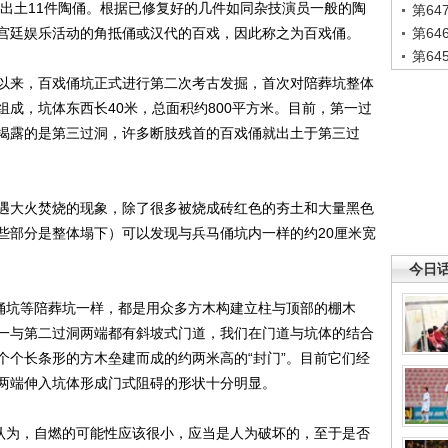
中出土11件陶俑。根据已修复好的几件如同杂技演员一般的陶
第6
宫廷娱乐活动的角抵俑或汉代的百戏，因此称之为百戏俑。
第6
第6
来，百戏俑坑正式进行第二次考古发掘，首次对陪葬坑整体
成，坑体东西长40米，总面积约800平方米。目前，第一过
揭露的是第三过洞，许多断肢残首的百戏俑就出土于第三过
大火焚烧的现象，除了很多被烧成砖红色的夯土和大量黑色
些部分是整体塌下）可以发现与兵马俑坑内一样的约20厘米宽
今日
俑坑等陪葬坑一样，都是用众多方木构建立柱与顶部的棚木
一与第二过洞两端都有斜坡式门道，我们在门道与坑体的结合
个个长条形的方木垒建而成的约两米高的“封门”。目前它们经
两端伸入坑体形成门式阻碍的形状十分明显。
认为，自燃的可能性应该很小，应当是人为破坏的，至于是否