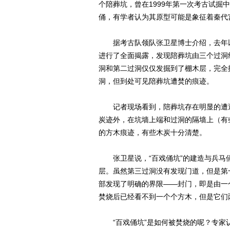
个陪葬坑，曾在1999年第一次考古试掘
俑，有学者认为其原型可能是象征着秦代
据考古队领队张卫星博士介绍，去年以
进行了全面揭露，发现陪葬坑由三个过洞组
洞和第二过洞仅仅发掘到了棚木层，完全
洞，但到处可见陪葬坑遭焚的痕迹。
记者现场看到，陪葬坑存在明显的遭遇
炭迹外，在坑墙上端和过洞的隔墙上（有
的方木痕迹，有些木炭十分清楚。
张卫星说，“百戏俑坑”的建造与兵马
层。虽然第三过洞没有发现门道，但是第
部发现了明确的界限——封门，即是由一
焚烧后已经看不到一个个方木，但是它们
“百戏俑坑”是如何被焚烧的呢？专家