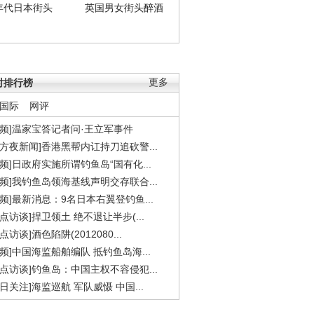
年代日本街头
英国男女街头醉酒
时排行榜
更多
国际
网评
视频]温家宝答记者问·王立军事件
东方夜新闻]香港黑帮内讧持刀追砍警...
视频]日政府实施所谓钓鱼岛“国有化...
视频]我钓鱼岛领海基线声明交存联合...
视频]最新消息：9名日本右翼登钓鱼...
焦点访谈]捍卫领土 绝不退让半步(...
点访谈]酒色陷阱(2012080...
视频]中国海监船舶编队 抵钓鱼岛海...
焦点访谈]钓鱼岛：中国主权不容侵犯...
今日关注]海监巡航 军队威慑 中国...