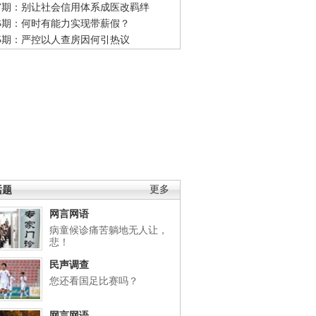
47期：别让社会信用体系成医改羁绊
46期：何时有能力实现带薪假？
45期：严控以人查房因何引热议
话题
更多
网言网语
病童候诊痛苦躺地无人让，
悲！
民声调查
您还看国足比赛吗？
网言网语