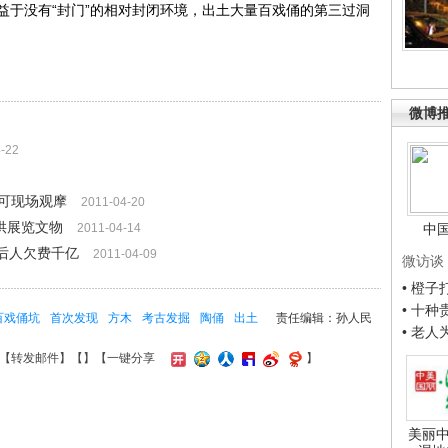
益于没有“封门”的相对封闭环境，出土大量百戏俑的第三过洞
微博
-22
可现场观摩
2011-04-20
供展览文物
2011-04-14
中
后人欠费千亿
2011-04-09
微访谈
• 橙
• 十
百戏俑坑
首次发现
方木
考古发掘
陶俑
出土
责任编辑：孙人民
• 老
【
转发邮件
】【
】
【一键分享
】
美丽中