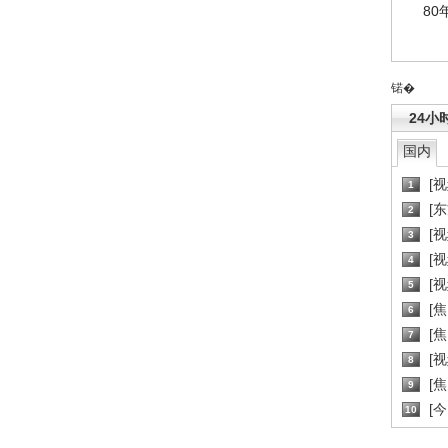
80
锘�
24小
国内
[
1
[
2
[
3
[
4
[
5
[
6
[焦
7
[
8
[
9
[
10