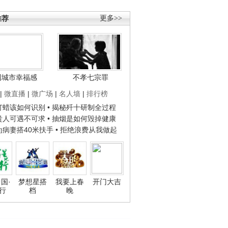
推荐
更多>>
国城市幸福感
不孝七宗罪
|
微直播
|
微广场
|
名人墙
|
排行榜
子打蜡该如何识别
• 揭秘歼十研制全过程
种贵人可遇不可求
• 抽烟是如何毁掉健康
人为病妻搭40米扶手
• 拒绝浪费从我做起
国·
梦想星搭
我要上春
开门大吉
行
档
晚