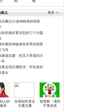
行
档
晚
劲爆点
更多 >>
娱乐圈10大衰神附体的明星
学
出轨前最好要深思的三个问题
和
领衔拥有神秘身份背景的明星
飞飞哥
姑娘迪拉娜：把压力变成动力
小卒
青奥会俏主播陈滢：年轻真好
和溪水
别人的
央视知性美女
智慧树：谨防
难讲
主播文馨
芒果皮炎