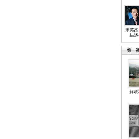
宋英杰
描述
第一
解放