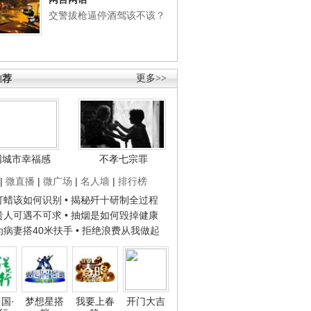
交警拔枪逼停酒驾该不该？
推荐
更多>>
国城市幸福感
不孝七宗罪
|
微直播
|
微广场
|
名人墙
|
排行榜
子打蜡该如何识别
• 揭秘歼十研制全过程
种贵人可遇不可求
• 抽烟是如何毁掉健康
人为病妻搭40米扶手
• 拒绝浪费从我做起
国·
梦想星搭
我要上春
开门大吉