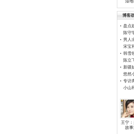
湿地
博客
盘点
陈守
男人
宋宝
韩雪
陈立
新疆
悠然
专访
小山
王宁：
故事