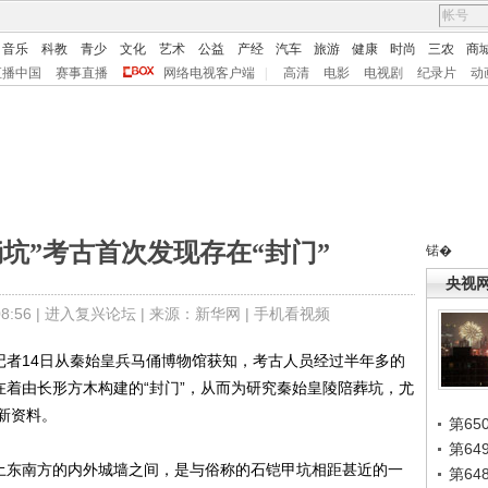
音乐
科教
青少
文化
艺术
公益
产经
汽车
旅游
健康
时尚
三农
商
直播中国
赛事直播
网络电视客户端
|
高清
电影
电视剧
纪录片
动
坑”考古首次发现存在“封门”
锘�
央视
:56 |
进入复兴论坛
| 来源：新华网 |
手机看视频
者14日从秦始皇兵马俑博物馆获知，考古人员经过半年多的
在着由长形方木构建的“封门”，从而为研究秦始皇陵陪葬坑，尤
新资料。
第65
第6
土东南方的内外城墙之间，是与俗称的石铠甲坑相距甚近的一
第6