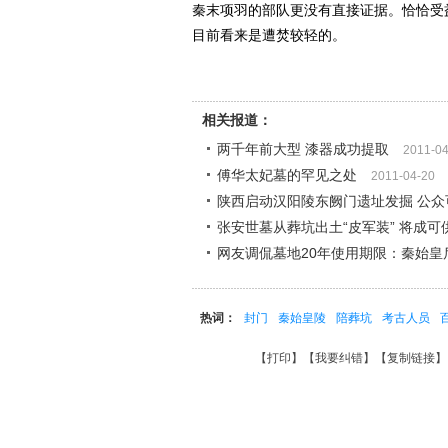
秦末项羽的部队更没有直接证据。恰恰受
目前看来是遭焚较轻的。
相关报道：
两千年前大型 漆器成功提取
2011-04
傅华太妃墓的罕见之处
2011-04-20
陕西启动汉阳陵东阙门遗址发掘 公众
张安世墓从葬坑出土“皮军装” 将成可
网友调侃墓地20年使用期限：秦始皇
热词：
封门
秦始皇陵
陪葬坑
考古人员
【
打印
】【
我要纠错
】【
复制链接
】