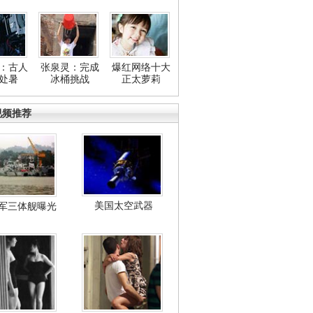
：古人
张泉灵：完成
爆红网络十大
处暑
冰桶挑战
正太萝莉
视频推荐
美国太空武器
军三体舰曝光