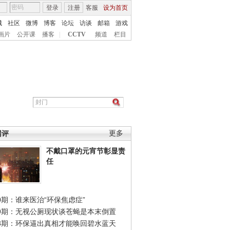
登录
注册
客服
设为首页
城
社区
微博
博客
论坛
访谈
邮箱
游戏
画片
公开课
播客
|
CCTV
频道
栏目
网评
更多
不戴口罩的元宵节彰显责
任
0期：谁来医治“环保焦虑症”
49期：无视公厕现状谈苍蝇是本末倒置
48期：环保逼出真相才能唤回碧水蓝天