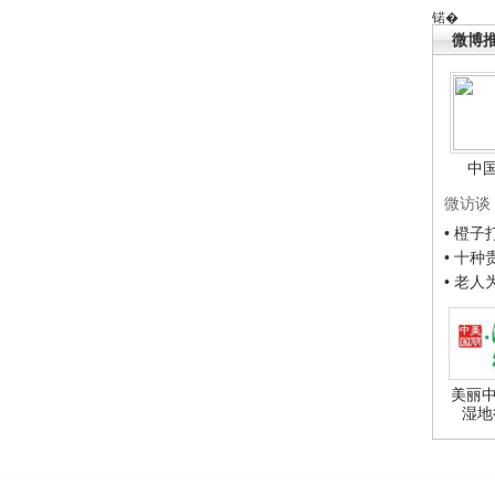
锘�
微博
中
微访谈
• 橙
• 十
• 老
美丽中
湿地