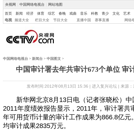
央视网
|
中国网络电视台
|
网站地图
首页
新闻
经济
体育
综艺
春晚
戏曲
音乐
科教
青少
文化
艺术
电视
频道大全
栏目大全
节目大全
直播中国
赛事直播
网络
中国网络电视台
>
新闻台
>
中国图文
>
中国审计署去年共审计673个单位 审计成
发布时间:2012年08月13日 15:36 |
进入复兴论坛
| 来源：
新华网北京8月13日电（记者张晓松）中国
2011年度绩效报告显示，2011年，审计署共
年可用货币计量的审计工作成果为866.8亿
均审计成果2835万元。