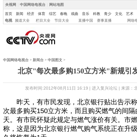
央视网
|
中国网络电视台
|
网站地图
首页
新闻
经济
体育
综艺
春晚
戏曲
音乐
科教
青少
文化
艺术
电视
频道大全
栏目大全
节目大全
直播中国
赛事直播
网络
中国网络电视台
>
新闻台
>
中国图文
>
北京"每次最多购150立方米"新规引
发布时间:2012年08月11日 16:19 |
进入复兴论坛
| 来源：
昨天，有市民发现，北京银行贴出告示称
次最多购买150立方米，而且购买燃气的间隔
天。有市民怀疑此规定与燃气涨价有关。市燃气
称，这是因为北京银行燃气购气系统正在升