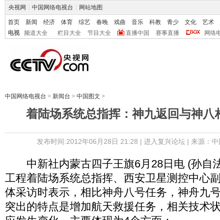
央视网
|
中国网络电视台
|
网站地图
首页
新闻
经济
体育
综艺
春晚
戏曲
音乐
科教
青少
文化
艺术
电视
频道大全
栏目大全
节目大全
直播中国
赛事直播
网络
中国网络电视台
>
新闻台
>
中国图文
>
着陆场系统总指挥：神九返回与神八
发布时间:2012年06月28日 21:28 |
进入复兴论坛
| 来源：中
中新社内蒙古四子王旗6月28日电 (孙自法
工程着陆场系统总指挥、西安卫星测控中心
体采访时表示，相比神舟八号任务，神舟九
突出的特点是增加航天救援任务，相关技术