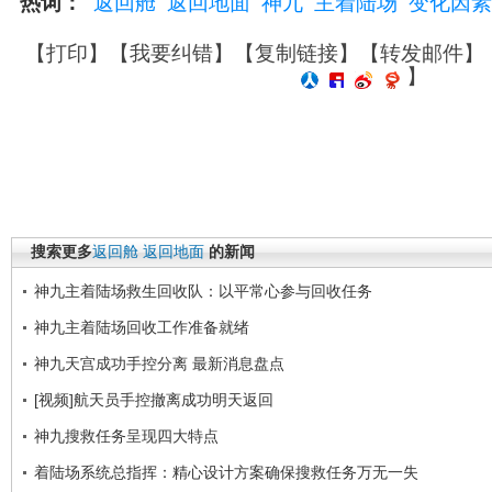
热词：
返回舱
返回地面
神九
主着陆场
变化因素
【
打印
】【
我要纠错
】【
复制链接
】【
转发邮件
】
】
搜索更多
返回舱
返回地面
的新闻
神九主着陆场救生回收队：以平常心参与回收任务
神九主着陆场回收工作准备就绪
神九天宫成功手控分离 最新消息盘点
[视频]航天员手控撤离成功明天返回
神九搜救任务呈现四大特点
着陆场系统总指挥：精心设计方案确保搜救任务万无一失