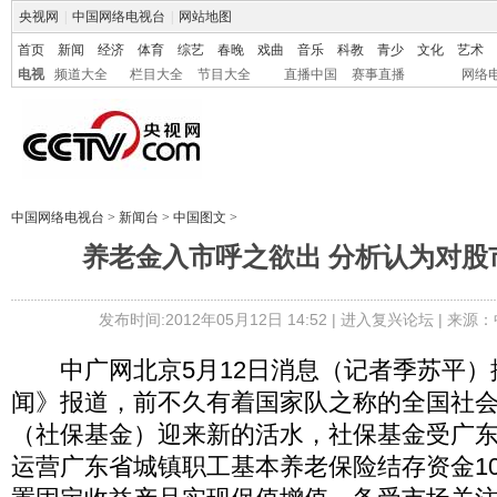
央视网
|
中国网络电视台
|
网站地图
首页
新闻
经济
体育
综艺
春晚
戏曲
音乐
科教
青少
文化
艺术
电视
频道大全
栏目大全
节目大全
直播中国
赛事直播
网络
中国网络电视台
>
新闻台
>
中国图文
>
养老金入市呼之欲出 分析认为对股
发布时间:2012年05月12日 14:52 |
进入复兴论坛
| 来源：
中广网北京5月12日消息（记者季苏平）
闻》报道，前不久有着国家队之称的全国社
（社保基金）迎来新的活水，社保基金受广
运营广东省城镇职工基本养老保险结存资金10