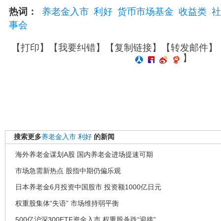
热词：
养老金入市
利好
货币市场基金
收益类
社
事会
【
打印
】【
我要纠错
】【
复制链接
】【
转发邮件
】
】
搜索更多
养老金入市
利好
的新闻
海外养老金谋划A股 国内养老金进场提速可期
市场急需新热点 股指中期仍偏乐观
日本养老金6月投资中国股市 投资额1000亿日元
权重股集体“失语” 市场维持弱平衡
500亿沪深300ETF资金入市 权重股杀跌“迎接”