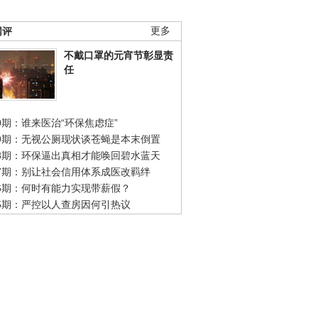
网评
更多
不戴口罩的元宵节彰显责
任
0期：谁来医治“环保焦虑症”
49期：无视公厕现状谈苍蝇是本末倒置
48期：环保逼出真相才能唤回碧水蓝天
47期：别让社会信用体系成医改羁绊
46期：何时有能力实现带薪假？
45期：严控以人查房因何引热议