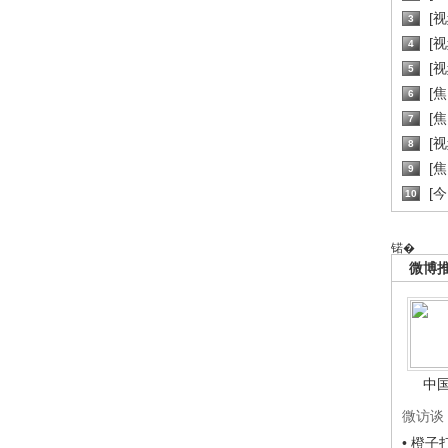
[
3
[
4
[
5
[
6
[焦
7
[
8
[
9
[
10
锘�
微博
中
微访谈
• 橙