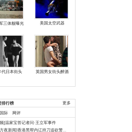
美国太空武器
军三体舰曝光
年代日本街头
英国男女街头醉酒
时排行榜
更多
国际
网评
视频]温家宝答记者问·王立军事件
东方夜新闻]香港黑帮内讧持刀追砍警...