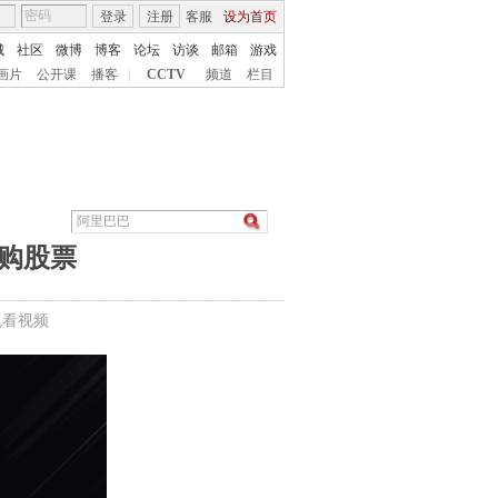
登录
注册
客服
设为首页
城
社区
微博
博客
论坛
访谈
邮箱
游戏
画片
公开课
播客
|
CCTV
频道
栏目
回购股票
机看视频