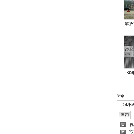
解放
80
锘�
24小
国内
[
1
[
2