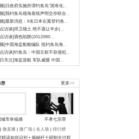
视频]日政府实施所谓钓鱼岛“国有化...
视频]我钓鱼岛领海基线声明交存联合...
视频]最新消息：9名日本右翼登钓鱼...
焦点访谈]捍卫领土 绝不退让半步(...
点访谈]酒色陷阱(2012080...
视频]中国海监船舶编队 抵钓鱼岛海...
焦点访谈]钓鱼岛：中国主权不容侵犯...
今日关注]海监巡航 军队威慑 中国...
推荐
更多>>
国城市幸福感
不孝七宗罪
|
微直播
|
微广场
|
名人墙
|
排行榜
子打蜡该如何识别
• 揭秘歼十研制全过程