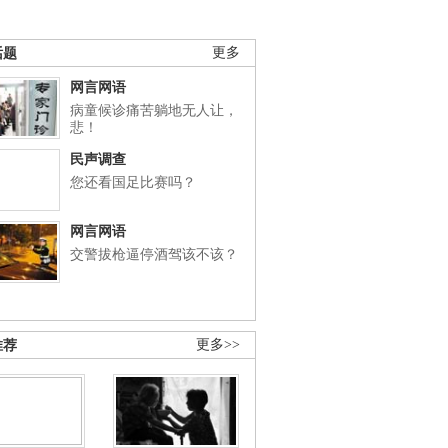
话题
更多
网言网语
病童候诊痛苦躺地无人让，
悲！
民声调查
您还看国足比赛吗？
网言网语
交警拔枪逼停酒驾该不该？
推荐
更多>>