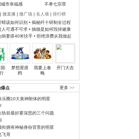
国城市幸福感
不孝七宗罪
|
微直播
|
微广场
|
名人墙
|
排行榜
子打蜡该如何识别
• 揭秘歼十研制全过程
种贵人可遇不可求
• 抽烟是如何毁掉健康
人为病妻搭40米扶手
• 拒绝浪费从我做起
国·
梦想星搭
我要上春
开门大吉
行
档
晚
劲爆点
更多 >>
娱乐圈10大衰神附体的明星
学
出轨前最好要深思的三个问题
和
领衔拥有神秘身份背景的明星
飞飞哥