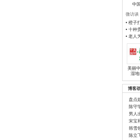
中
微访谈
• 橙
• 十
• 老
美丽中
湿地
博客
盘点
陈守
男人
宋宝
韩雪
陈立