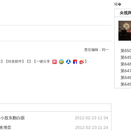
锘�
央视
责任编辑：刘一
第65
第6
接
】【
转发邮件
】【
】
【一键分享
】
第6
第6
第6
第6
价小股东翻白眼
2012-02-23 12:34
将博弈
2012-02-23 11:24