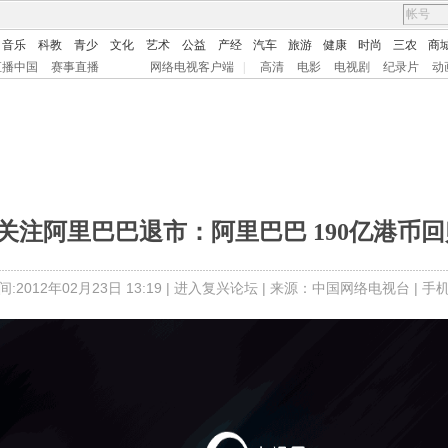
音乐
科教
青少
文化
艺术
公益
产经
汽车
旅游
健康
时尚
三农
商
直播中国
赛事直播
网络电视客户端
|
高清
电影
电视剧
纪录片
动
]关注阿里巴巴退市：阿里巴巴 190亿港币
:2012年02月23日 13:19 |
进入复兴论坛
| 来源：中国网络电视台 |
手