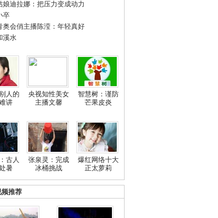
姑娘迪拉娜：把压力变成动力
小卒
青奥会俏主播陈滢：年轻真好
和溪水
别人的
央视知性美女
智慧树：谨防
难讲
主播文馨
芒果皮炎
：古人
张泉灵：完成
爆红网络十大
处暑
冰桶挑战
正太萝莉
视频推荐