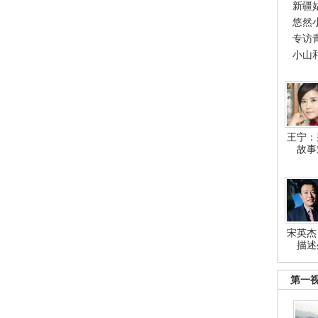
新疆
悠然
专访
小山
王宁：
故事
宋英杰
描述
第一