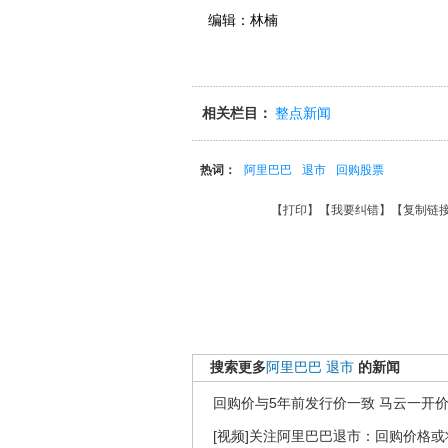
编辑：林楠
相关栏目：
整点新闻
热词：
阿里巴巴
退市
回购股票
【
打印
】【
我要纠错
】【
复制链
搜索更多
阿里巴巴
退市
的新闻
回购价与5年前发行价一致 马云一开
[视频]关注阿里巴巴退市：回购价格或