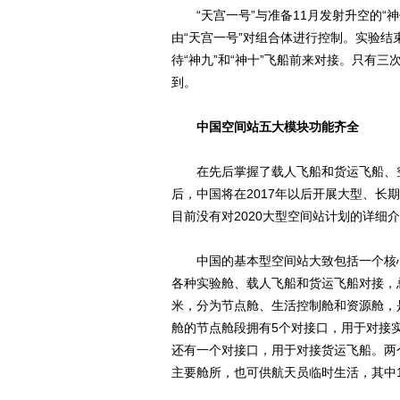
“天宫一号”与准备11月发射升空的“
由“天宫一号”对组合体进行控制。实验结
待“神九”和“神十”飞船前来对接。只有
到。
中国空间站五大模块功能齐全
在先后掌握了载人飞船和货运飞船、空
后，中国将在2017年以后开展大型、长期
目前没有对2020大型空间站计划的详细
中国的基本型空间站大致包括一个核心
各种实验舱、载人飞船和货运飞船对接，总重
米，分为节点舱、生活控制舱和资源舱，
舱的节点舱段拥有5个对接口，用于对接
还有一个对接口，用于对接货运飞船。两个
主要舱所，也可供航天员临时生活，其中