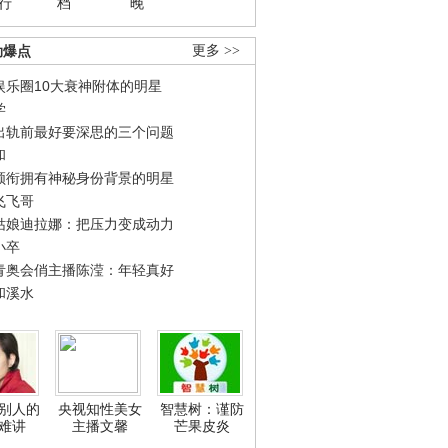
行
档
晚
劲爆点
更多 >>
娱乐圈10大衰神附体的明星
学
出轨前最好要深思的三个问题
和
领衔拥有神秘身份背景的明星
飞飞哥
姑娘迪拉娜：把压力变成动力
小卒
青奥会俏主播陈滢：年轻真好
和溪水
别人的
央视知性美女
智慧树：谨防
难讲
主播文馨
芒果皮炎