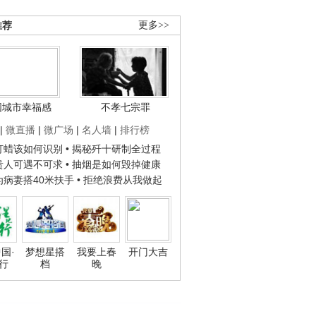
推荐
更多>>
国城市幸福感
不孝七宗罪
|
微直播
|
微广场
|
名人墙
|
排行榜
子打蜡该如何识别
• 揭秘歼十研制全过程
种贵人可遇不可求
• 抽烟是如何毁掉健康
人为病妻搭40米扶手
• 拒绝浪费从我做起
国·
梦想星搭
我要上春
开门大吉
行
档
晚