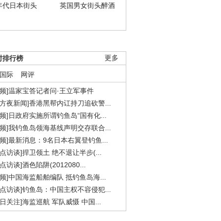
年代日本街头
英国男女街头醉酒
时排行榜
更多
国际
网评
视频]温家宝答记者问·王立军事件
东方夜新闻]香港黑帮内讧持刀追砍警...
视频]日政府实施所谓钓鱼岛“国有化...
视频]我钓鱼岛领海基线声明交存联合...
视频]最新消息：9名日本右翼登钓鱼...
焦点访谈]捍卫领土 绝不退让半步(...
点访谈]酒色陷阱(2012080...
视频]中国海监船舶编队 抵钓鱼岛海...
焦点访谈]钓鱼岛：中国主权不容侵犯...
今日关注]海监巡航 军队威慑 中国...