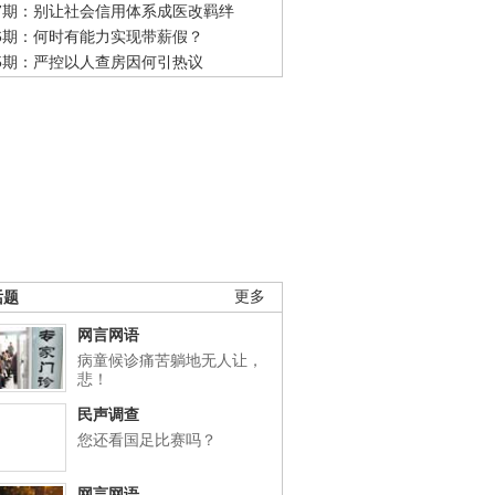
47期：别让社会信用体系成医改羁绊
46期：何时有能力实现带薪假？
45期：严控以人查房因何引热议
话题
更多
网言网语
病童候诊痛苦躺地无人让，
悲！
民声调查
您还看国足比赛吗？
网言网语