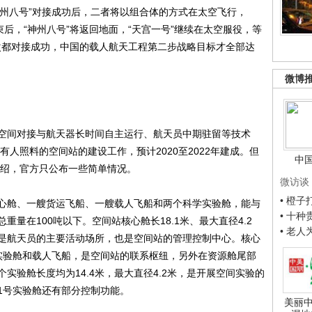
神州八号”对接成功后，二者将以组合体的方式在太空飞行，
束后，“神州八号”将返回地面，“天宫一号”继续在太空服役，等
三次都对接成功，中国的载人航天工程第二步战略目标才全部达
微博
间对接与航天器长时间自主运行、航天员中期驻留等技术
有人照料的空间站的建设工作，预计2020至2022年建成。但
中
介绍，官方只公布一些简单情况。
微访谈
• 橙
舱、一艘货运飞船、一艘载人飞船和两个科学实验舱，能与
• 十
量在100吨以下。空间站核心舱长18.1米、最大直径4.2
• 老
是航天员的主要活动场所，也是空间站的管理控制中心。核心
实验舱和载人飞船，是空间站的联系枢纽，另外在资源舱尾部
实验舱长度均为14.4米，最大直径4.2米，是开展空间实验的
1号实验舱还有部分控制功能。
美丽中