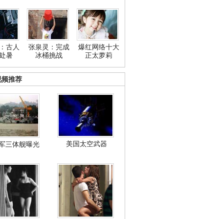
：古人
张泉灵：完成
爆红网络十大
处暑
冰桶挑战
正太萝莉
视频推荐
美国太空武器
军三体舰曝光