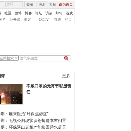
登录
注册
客服
设为首页
城
社区
微博
博客
论坛
访谈
邮箱
游戏
画片
公开课
播客
|
CCTV
频道
栏目
网评
更多
不戴口罩的元宵节彰显责
任
0期：谁来医治“环保焦虑症”
49期：无视公厕现状谈苍蝇是本末倒置
48期：环保逼出真相才能唤回碧水蓝天