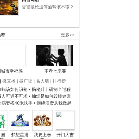
交警拔枪逼停酒驾该不该？
推荐
更多>>
国城市幸福感
不孝七宗罪
|
微直播
|
微广场
|
名人墙
|
排行榜
子打蜡该如何识别
• 揭秘歼十研制全过程
种贵人可遇不可求
• 抽烟是如何毁掉健康
人为病妻搭40米扶手
• 拒绝浪费从我做起
国·
梦想星搭
我要上春
开门大吉