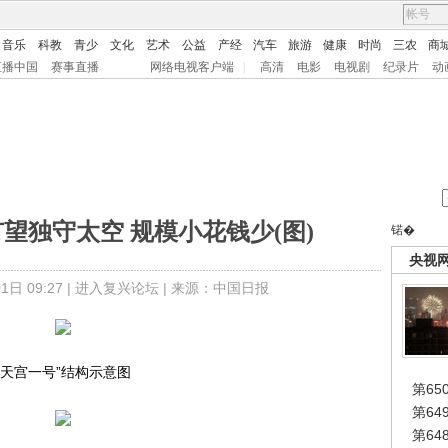
音乐
科教
青少
文化
艺术
公益
产经
汽车
旅游
健康
时尚
三农
商
直播中国
赛事直播
网络电视客户端
|
高清
电影
电视剧
纪录片
动
有望独守太空 规模小花钱少(图)
锘�
央视
日 09:27 |
进入复兴论坛
| 来源：中国日报
“天宫一号”结构示意图
第65
第6
第6