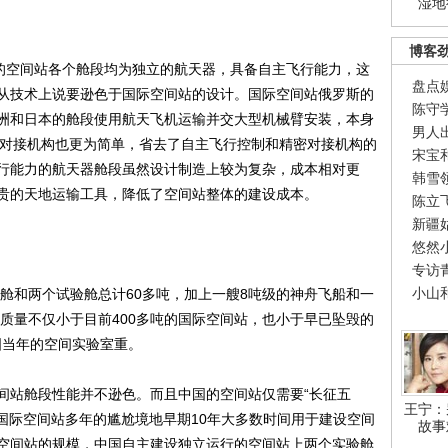
湿地
博客
的空间站各个舱段均为独立的航天器，具备自主飞行能力，这
盘点
从技术上说要逊色于国际空间站的设计。国际空间站俄罗斯的
陈守
洲和日本的舱段使用航天飞机运输并交大型机械臂安装，本身
男人
用对接机构也更为简单，省去了自主飞行控制和精密对接机构的
宋宝
行能力的航天器舱段虽然设计制造上较为复杂，成本相对更
韩雪
贵的天地运输工具，降低了空间站整体的建设成本。
陈立
新疆
悠然
专访
小山
舱和两个试验舱总计60多吨，加上一艘8吨级的神舟飞船和一
个质量不仅小于目前400多吨的国际空间站，也小于早已坠毁的
美国当年的空间实验室重。
站舱段性能并不逊色。而且中国的空间站仅需要“长征五
王宁：
国际空间站多年的尴尬境地早期10年大多数时间用于建设空间
故事
空间站的规模，中国自主建设独立运行的空间站上两个实验舱