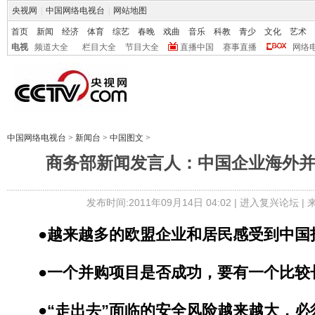
央视网
|
中国网络电视台
|
网站地图
首页
新闻
经济
体育
综艺
春晚
戏曲
音乐
科教
青少
文化
艺术
电视
频道大全
栏目大全
节目大全
直播中国
赛事直播
网络
中国网络电视台
>
新闻台
>
中国图文
>
商务部新闻发言人：中国企业海外
发布时间:2011年09月14日 04:02 |
进入复兴论坛
|
●越来越多的欧盟企业和居民感受到中国
●一个并购项目是否成功，要有一个比较
●“走出去”面临的安全风险越来越大，