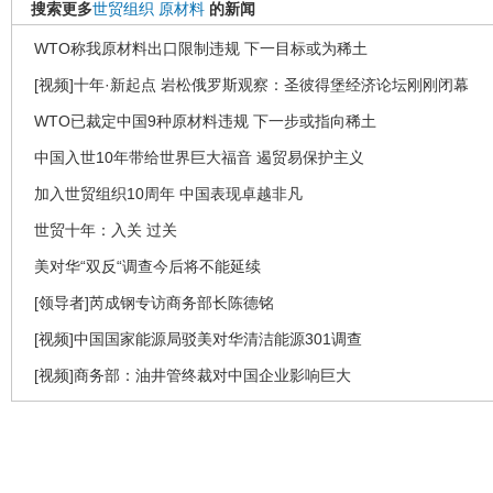
搜索更多
世贸组织
原材料
的新闻
WTO称我原材料出口限制违规 下一目标或为稀土
[视频]十年·新起点 岩松俄罗斯观察：圣彼得堡经济论坛刚刚闭幕
WTO已裁定中国9种原材料违规 下一步或指向稀土
中国入世10年带给世界巨大福音 遏贸易保护主义
加入世贸组织10周年 中国表现卓越非凡
世贸十年：入关 过关
美对华“双反“调查今后将不能延续
[领导者]芮成钢专访商务部长陈德铭
[视频]中国国家能源局驳美对华清洁能源301调查
[视频]商务部：油井管终裁对中国企业影响巨大