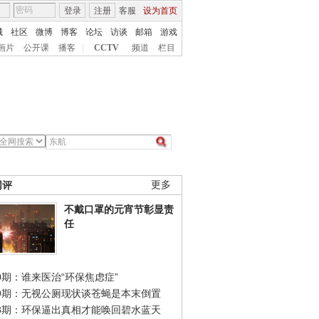
登录
注册
客服
设为首页
城
社区
微博
博客
论坛
访谈
邮箱
游戏
画片
公开课
播客
|
CCTV
频道
栏目
网评
更多
不戴口罩的元宵节彰显责
任
0期：谁来医治“环保焦虑症”
49期：无视公厕现状谈苍蝇是本末倒置
48期：环保逼出真相才能唤回碧水蓝天