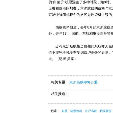
的“白菜价”机票涵盖了多种时段，如8时
设费和燃油附加费，京沪航线的价格与京
京沪快线值机柜台为旅客办理登机手续的关
而据媒体报道，去年8月起京沪航线票
外，去年7月，国航、东航相继提高头等舱
占有京沪航线相当份额的东航昨天在接
也不能完全说没有受到京沪高铁的影响。
大。（记者 吴亭）
相关专题：
京沪高铁即将开通
相关报道：
热词：
东航
机票价格
京沪高铁
航线票价