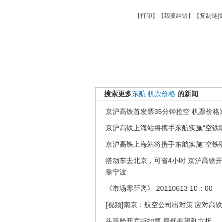
【
打印
】【
我要纠错
】【
复制链
搜索更多
东航
机票价格
的新闻
京沪高铁首发票35分钟抢空 机票价格遭
京沪高铁上海站将携手东航实施“空铁
京沪高铁上海站将携手东航实施“空铁
搭动车去北京，可省4小时 京沪高铁
靠宁波
《市场零距离》 20110613 10：00
[视频]南京：航空公司出对策 应对高
头等舱开卖折扣票 最低有望到六折