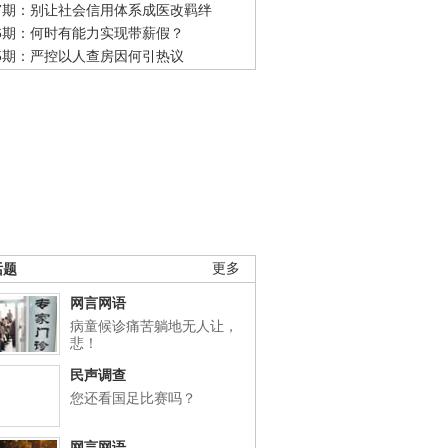
47期：别让社会信用体系成医改羁绊
46期：何时有能力实现带薪假？
45期：严控以人查房因何引热议
话题
更多
网言网语
病童候诊痛苦躺地无人让，
悲！
民声调查
您还看国足比赛吗？
网言网语