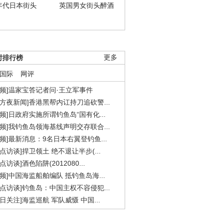
年代日本街头
英国男女街头醉酒
时排行榜
更多
国际
网评
视频]温家宝答记者问·王立军事件
东方夜新闻]香港黑帮内讧持刀追砍警...
视频]日政府实施所谓钓鱼岛“国有化...
视频]我钓鱼岛领海基线声明交存联合...
视频]最新消息：9名日本右翼登钓鱼...
焦点访谈]捍卫领土 绝不退让半步(...
点访谈]酒色陷阱(2012080...
视频]中国海监船舶编队 抵钓鱼岛海...
焦点访谈]钓鱼岛：中国主权不容侵犯...
今日关注]海监巡航 军队威慑 中国...