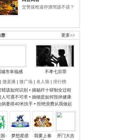
交警拔枪逼停酒驾该不该？
推荐
更多>>
国城市幸福感
不孝七宗罪
|
微直播
|
微广场
|
名人墙
|
排行榜
子打蜡该如何识别
• 揭秘歼十研制全过程
种贵人可遇不可求
• 抽烟是如何毁掉健康
人为病妻搭40米扶手
• 拒绝浪费从我做起
国·
梦想星搭
我要上春
开门大吉