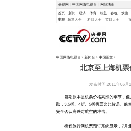
央视网
|
中国网络电视台
|
网站地图
首页
新闻
经济
体育
综艺
春晚
戏曲
电视
频道大全
栏目大全
节目大全
中国网络电视台
>
新闻台
>
中国图文
>
北京至上海机票价
发布时间:2011年06月28
暑期原本是机票价格高涨的季节，但是
跌，3.5折、4折、5折机票比比皆是。
完全否认高铁对航空的冲击。
携程旅行网机票预订系统显示，7月北京