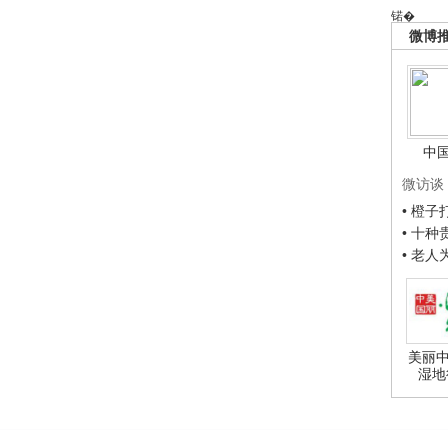
锘�
微博
中
微访谈
• 橙
• 十
• 老
美丽中
湿地