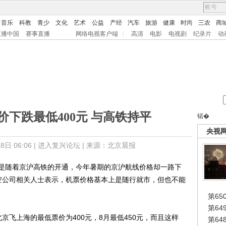
音乐
科教
青少
文化
艺术
公益
产经
汽车
旅游
健康
时尚
三农
商
直播中国
赛事直播
网络电视客户端
|
高清
电影
电视剧
纪录片
动
下跌最低400元 与高铁持平
锘�
央视
日 06:06 |
进入复兴论坛
| 来源：北京晨报
随着京沪高铁的开通，今年暑期的京沪航线价格却一路下
航空公司相关人士表示，机票价格基本上是随行就市，但也不能
第65
第6
飞上海的最低票价为400元，8月最低450元，而且这样
第6