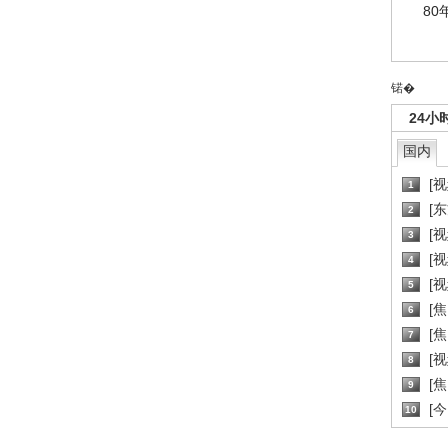
80
锘�
24小
国内
[
1
[
2
[
3
[
4
[
5
[
6
[焦
7
[
8
[
9
[
10