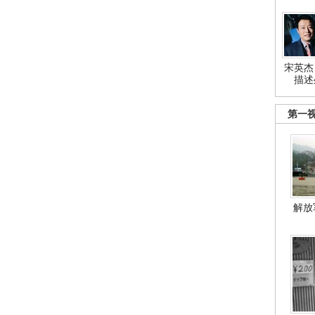
宋英杰
描述
第一
解放