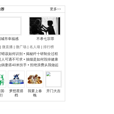
推荐
更多>>
国城市幸福感
不孝七宗罪
|
微直播
|
微广场
|
名人墙
|
排行榜
子打蜡该如何识别
• 揭秘歼十研制全过程
种贵人可遇不可求
• 抽烟是如何毁掉健康
人为病妻搭40米扶手
• 拒绝浪费从我做起
国·
梦想星搭
我要上春
开门大吉
行
档
晚