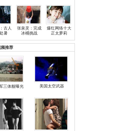
：古人
张泉灵：完成
爆红网络十大
处暑
冰桶挑战
正太萝莉
视频推荐
美国太空武器
军三体舰曝光