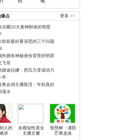
行
档
晚
劲爆点
更多 >>
娱乐圈10大衰神附体的明星
学
出轨前最好要深思的三个问题
和
领衔拥有神秘身份背景的明星
飞飞哥
姑娘迪拉娜：把压力变成动力
小卒
青奥会俏主播陈滢：年轻真好
和溪水
别人的
央视知性美女
智慧树：谨防
难讲
主播文馨
芒果皮炎