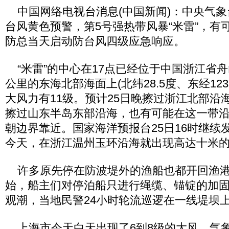
中国网络电视台消息(中国新闻)：中央气象台
台风黄色预警，第5号强热带风暴“米雷”，有
防总当天启动防台风四级应急响应。
“米雷”的中心在17点已经位于中国浙江省舟
公里的东海北部海面上(北纬28.5度、东经123
大风力有11级。预计25日晚擦过浙江北部沿
擦过山东半岛东部沿海，也有可能在这一带
朝边界靠近。国家海洋预报台25日16时继续
今天，在浙江温州玉环沿海就出现高达十米
许多原先停在防波堤外的渔船也都开回渔港
始，船主们对停泊船只进行绳缆、锚锭的加
观潮，当地民警24小时轮流巡逻在一线堤坝
上海市今天白天出现了6到8级的大风，气