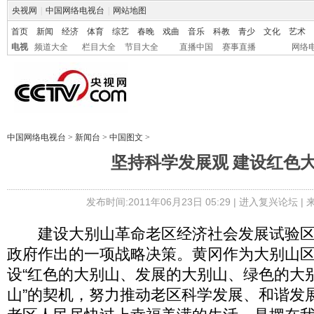
央视网
|
中国网络电视台
|
网站地图
首页
新闻
经济
体育
综艺
春晚
戏曲
音乐
科教
青少
文化
艺术
电视
频道大全
栏目大全
节目大全
直播中国
赛事直播
网络
中国网络电视台
>
新闻台
>
中国图文
>
坚持科学发展观 建设红色
发布时间:2011年06月23日 05:29 |
进入复兴论坛
|
建设大别山革命老区经济社会发展试验区
政府作出的一项战略决策。黄冈作为大别山
设“红色的大别山、发展的大别山、绿色的大
山”的契机，努力推动老区科学发展、和谐发