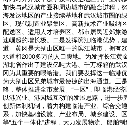
加快与武汉城市圈和周边城市的融合进程，
海发达地区的产业接续基地和武汉城市圈的
区、现代制造业聚集区、高新技术产业吸纳
配送区、适用人才培养区、都市居民近郊旅
速崛起的增长极。二是发挥滨江临港优势，
道。黄冈是大别山区唯一的滨江城市，拥有2
水道和2000多万的人口腹地。为发挥长江黄金
湖北省作出了建设亿吨大港、千万标箱的武
冈为其重要的喂给港。我们要发挥这一临港
为大别山区兄弟城市最便捷的出海通道。三是
略，整体推进全市发展。“一区”，即临港经济
以港兴业、港园城互动”的发展思路，进一步
创新体制机制，着力构建临港产业、综合交
系，加快基础设施、产业布局、城乡建设、
等“五个一体化”进程，大力发展物流、船舶