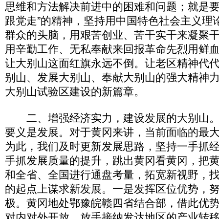
思维和方法解决前进中的困难和问题；就是要
跟党走”的精神，坚持用中国特色社会主义理
群众的头脑，用艰苦创业、苦干实干来凝聚
用辛勤工作、无私奉献来回报革命先烈用鲜
让大别山这面红旗永远不倒。让老区精神代
别山、发展大别山、奉献大别山的强大精神
大别山试验区建设的新篇章。
二、增强经济实力，建设发展的大别山。
要义是发展。对于黄冈来讲，当前面临的最
为此，我们及时更新发展思路，坚持一手抓
手抓发展质量的提升，跳出黄冈看黄冈，把
和全省、全国进行通盘考量，拓宽新视野，
的起点上谋求新发展。一是发挥区位优势，
极。黄冈地处鄂豫皖赣四省结合部，借此优
对内对外开放，放手接纳发达地区的产业转