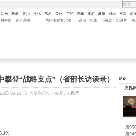
音乐
科教
青少
文化
艺术
公益
产经
汽车
旅游
健康
时尚
三农
商
直播中国
赛事直播
网络电视客户端
|
高清
电影
电视剧
纪录片
动
中攀登“战略支点”（省部长访谈录）
锘�
央视
日 09:13 |
进入复兴论坛
| 来源：人民网
第65
.1%
第6