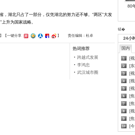
80
，湖北只占了一部分，仅凭湖北的努力还不够。“两区”大发
”上升为国家战略。
锘�
】
【一键分享
】
责任编辑：杜卓
24小
国内
热词推荐
跨越式发展
[
1
李鸿忠
[
2
武汉城市圈
[
3
[
4
[
5
[
6
[焦
7
[
8
[
9
[
10