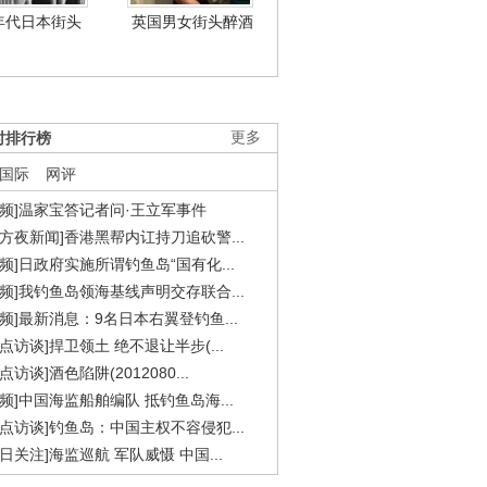
年代日本街头
英国男女街头醉酒
时排行榜
更多
国际
网评
视频]温家宝答记者问·王立军事件
东方夜新闻]香港黑帮内讧持刀追砍警...
视频]日政府实施所谓钓鱼岛“国有化...
视频]我钓鱼岛领海基线声明交存联合...
视频]最新消息：9名日本右翼登钓鱼...
焦点访谈]捍卫领土 绝不退让半步(...
点访谈]酒色陷阱(2012080...
视频]中国海监船舶编队 抵钓鱼岛海...
焦点访谈]钓鱼岛：中国主权不容侵犯...
今日关注]海监巡航 军队威慑 中国...