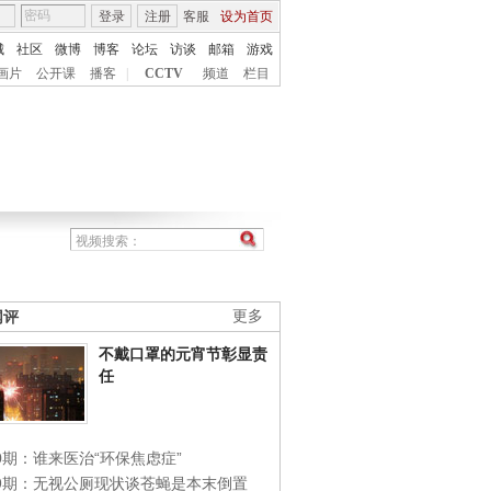
登录
注册
客服
设为首页
城
社区
微博
博客
论坛
访谈
邮箱
游戏
画片
公开课
播客
|
CCTV
频道
栏目
网评
更多
不戴口罩的元宵节彰显责
任
0期：谁来医治“环保焦虑症”
49期：无视公厕现状谈苍蝇是本末倒置