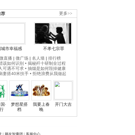
推荐
更多>>
国城市幸福感
不孝七宗罪
微直播
|
微广场
|
名人墙
|
排行榜
打蜡该如何识别
• 揭秘歼十研制全过程
贵人可遇不可求
• 抽烟是如何毁掉健康
为病妻搭40米扶手
• 拒绝浪费从我做起
国·
梦想星搭
我要上春
开门大吉
行
档
晚
意
|
网友智囊团
|
客服中心