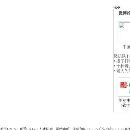
锘�
微博
中
微访谈
|
• 橙子
• 十种
• 老人
美丽中
湿地
关于CNTV
|
联系CNTV
|
人才招聘
|
网站声明
|
法律顾问
|
CCTV广告中心
|
CCTV创