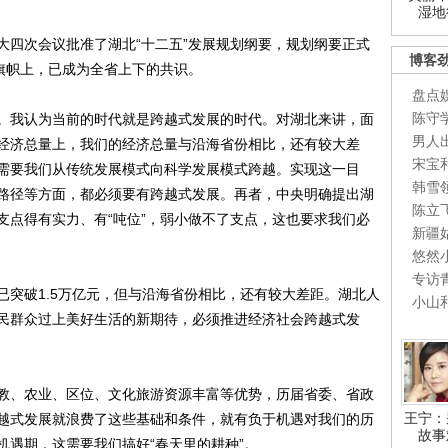
湿地
四次会议批准了湖北“十二五”发展规划纲要，规划纲要正式
博客
旗帜上，已成为全省上下的共识。
盘点
陈守
我认为当前的时代就是跨越式发展的时代。对湖北来讲，面
男人
经济总量上，我们的经济总量与沿海省份相比，还有较大差
宋宝
需要我们从传统发展模式向科学发展模式跨越。实现这一目
韩雪
路径等方面，都必须要有跨越式发展。再者，中央明确提出湖
陈立
支点得有实力、有“吨位”，弱小做不了支点，这也要求我们必
新疆
悠然
专访
破1.5万亿元，但与沿海省份相比，还有较大差距。湖北人
小山
民群众过上美好生活的新期待，必须推进经济社会跨越式发
、农业、区位、文化旅游资源丰富等优势，历届省委、省政
王宁：
越式发展就浪费了这些基础和条件，就有负于机遇对我们的历
故事
机遇期，这需要我们搞好“春天里的耕种”。