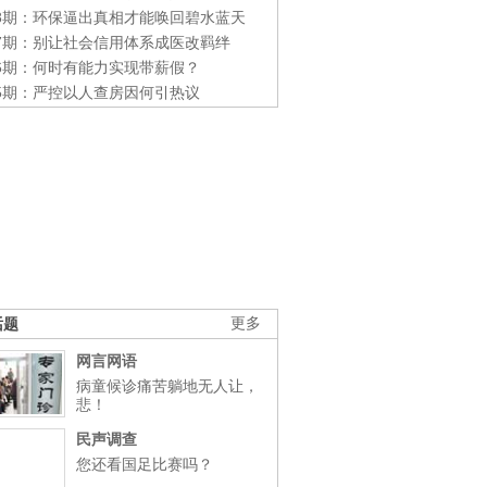
48期：环保逼出真相才能唤回碧水蓝天
47期：别让社会信用体系成医改羁绊
46期：何时有能力实现带薪假？
45期：严控以人查房因何引热议
话题
更多
网言网语
病童候诊痛苦躺地无人让，
悲！
民声调查
您还看国足比赛吗？