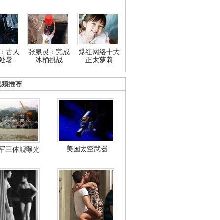
：古人
张泉灵：完成
爆红网络十大
处暑
冰桶挑战
正太萝莉
视频推荐
美国太空武器
军三体舰曝光