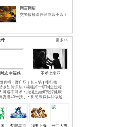
网言网语
交警拔枪逼停酒驾该不该？
推荐
更多>>
国城市幸福感
不孝七宗罪
微直播
|
微广场
|
名人墙
|
排行榜
打蜡该如何识别
• 揭秘歼十研制全过程
贵人可遇不可求
• 抽烟是如何毁掉健康
为病妻搭40米扶手
• 拒绝浪费从我做起
国·
梦想星搭
我要上春
开门大吉