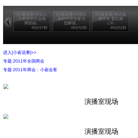
[小崔会客]专访人
[小崔会客]中国社
[小崔会客]专访成
力资源和社会保
会科学院专家为
都市长 葛红林
障部副...
您解读...
（20...
49分57秒
49分52秒
49分52秒
进入[小崔说事]>>
专题:2011年全国两会
专题:2011年两会：小崔会客
演播室现场
演播室现场