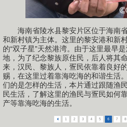
海南省陵水县黎安片区位于海南省
和新村镇为主体。这里的黎安港和新
的“双子星”天然港湾。由于这里最早
地，为了纪念黎族原住民，后人将其
来，汉民、黎族人，疍民依靠着良好
赐，在这里过着靠海吃海的和谐生活
们的是怎样的生活，本片通过跟随渔
民生活，了解这里的渔民与疍民如何
产等靠海吃海的生活。
<
1
2
3
4
5
6
7
8