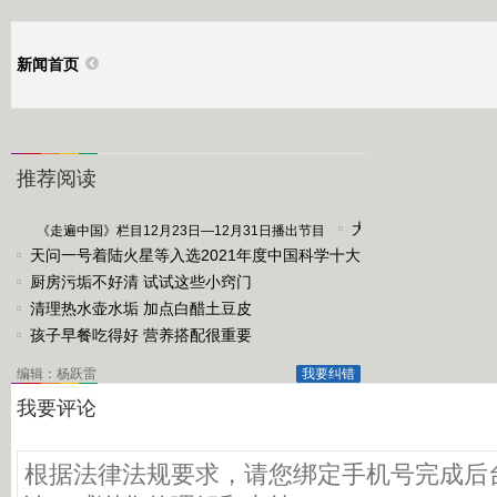
新闻首页
推荐阅读
大
《走遍中国》栏目12月23日—12月31日播出节目
天问一号着陆火星等入选2021年度中国科学十大
风
进展
厨房污垢不好清 试试这些小窍门
降
清理热水壶水垢 加点白醋土豆皮
温
孩子早餐吃得好 营养搭配很重要
影
响
编辑：杨跃雷
我要纠错
中
东
部
西
北