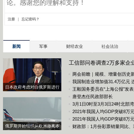
部
分
地
区
有
沙
新闻
军事
财经农业
社会法治
尘
工信部问卷调查2万多家企业 
两会前瞻｜规模、增量创历史
我国制造业增加值31.4万亿元
日本政府考虑对白俄罗斯进行
王毅国务委员在“上海公报”发
制裁
唐登杰任民政部部长
3月1日0时至3月3日24时北
2021年我国人均GDP突破8万
2021年我国人均GDP突破8万元
俄罗斯开始组织从欧洲撤离本
财政部：1月份彩票销量同比、