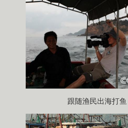
跟随渔民出海打鱼