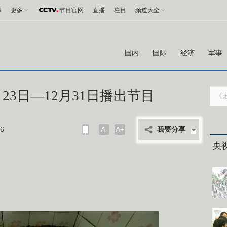
事
更多
节目官网
直播
栏目
频道大全
国内
国际
经济
军事
23日—12月31日播出节目
6
A-
A+
我要分享
央