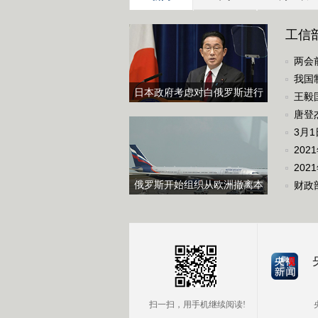
工信部
两会
我国
日本政府考虑对白俄罗斯进行
王毅
制裁
唐登
3月
20
202
俄罗斯开始组织从欧洲撤离本
财政
国公民
扫一扫，用手机继续阅读!