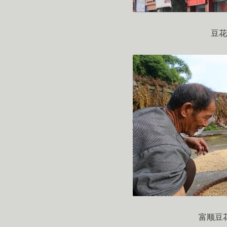
豆花
富顺豆