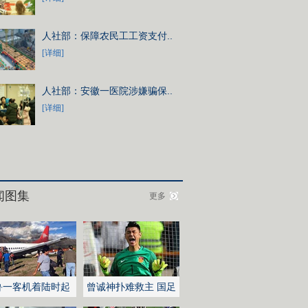
人社部：保障农民工工资支付..
[详细]
人社部：安徽一医院涉嫌骗保..
[详细]
闻图集
更多
鲁一客机着陆时起
曾诚神扑难救主 国足
不敌伊朗