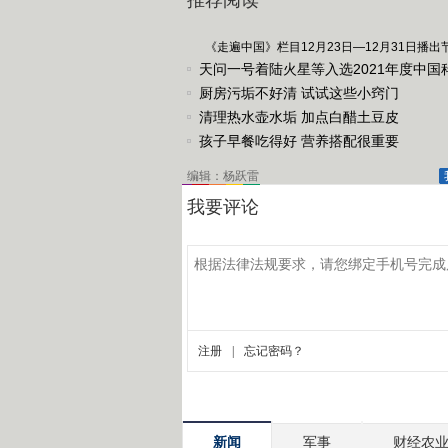
推荐阅读
《走遍中国》栏目12月23日—12月31日播出
天问一号着陆火星等入选2021年度中国
进展
厨房污垢不好清 试试这些小窍门
清理热水壶水垢 加点白醋土豆皮
孩子早餐吃得好 营养搭配很重要
编辑：杨跃雷
新闻
军事
财经农