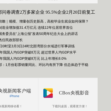
尘
问卷调查2万多家企业 95.5%企业2月20日前复工
前瞻｜规模、增量创历史新高，高校毕业生就业如何保障？
制造业增加值31.4万亿元 连续12年位居世界首位
国务委员在“上海公报”发表50周年纪念大会上的讲话
杰任民政部部长
1日0时至3月3日24时北部湾部分水域进行军事训练
21年我国人均GDP突破8万元 超过世界人均GDP水平
1年我国人均GDP突破8万元 比上年增长8.0%
部：1月份彩票销量同比、环比均有所下降 但总体趋于平稳
央视新闻客户端
CBox央视影音
iPhone
央视新闻移动看！
下载到桌面，观看更方便！