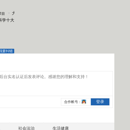
大
节目
科学十大
风
降
温
影
响
我要纠错
中
东
部
西
北
部
分
地
区
有
沙
业
社会法治
生活健康