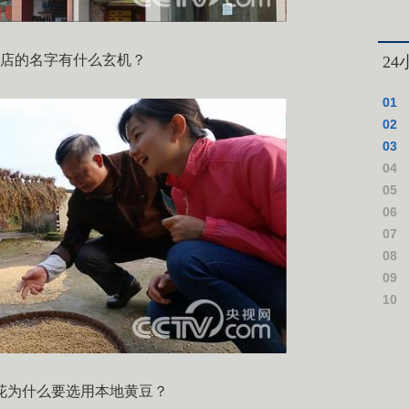
店的名字有什么玄机？
2
01
02
03
04
上台
05
这些
06
领一
07
震 
08
可达
09
干这
10
追逃
花为什么要选用本地黄豆？