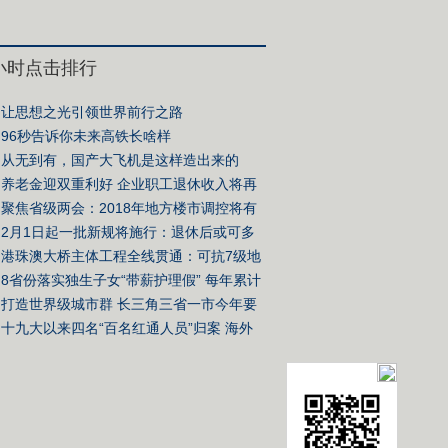
4小时点击排行
让思想之光引领世界前行之路
96秒告诉你未来高铁长啥样
从无到有，国产大飞机是这样造出来的
养老金迎双重利好 企业职工退休收入将再
阶
聚焦省级两会：2018年地方楼市调控将有
变化
2月1日起一批新规将施行：退休后或可多
份收入
港珠澳大桥主体工程全线贯通：可抗7级地
寿命120年
8省份落实独生子女“带薪护理假” 每年累计
20天
打造世界级城市群 长三角三省一市今年要
些大事
十九大以来四名“百名红通人员”归案 海外
有何新趋势