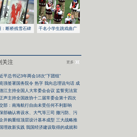
州：断桥残雪石碑
千名小学生跳戏曲广
泼红漆
播操
别关注
更多
近平总书记3年两会18次“下团组”
克强签署国务院令
热字
我向总理说句话
成
单
德江主持全国人大常委会会议
监誓宪法宣
仪式
正声主持全国政协十二届常委会第十四次
议
交部：南海航行自由未受任何不利影响
保部确认将设水、大气等三司 撤污防、污
司
企并购重组顶层设计基本成型 三大战略推
并购
国理政新实践
我国经济建设取得的成就和
验