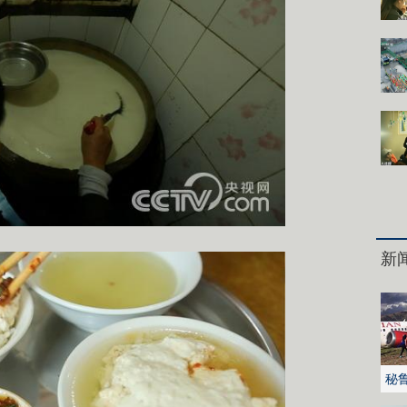
新
秘
火