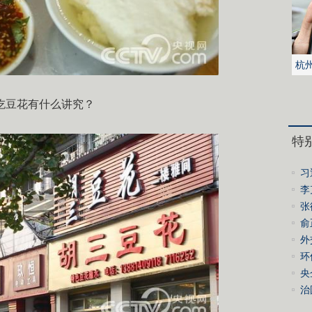
杭
被
吃豆花有什么讲究？
特
习
李
绩
张
誓
俞
会
外
环
控
央
进
治
经