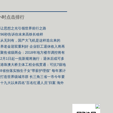
4小时点击排行
让思想之光引领世界前行之路
96秒告诉你未来高铁长啥样
从无到有，国产大飞机是这样造出来的
养老金迎双重利好 企业职工退休收入将再
阶
聚焦省级两会：2018年地方楼市调控将有
变化
2月1日起一批新规将施行：退休后或可多
份收入
港珠澳大桥主体工程全线贯通：可抗7级地
寿命120年
8省份落实独生子女“带薪护理假” 每年累计
20天
打造世界级城市群 长三角三省一市今年要
些大事
十九大以来四名“百名红通人员”归案 海外
有何新趋势