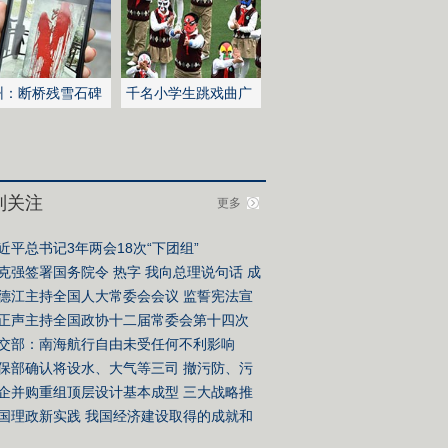
州：断桥残雪石碑
千名小学生跳戏曲广
泼红漆
播操
别关注
更多
近平总书记3年两会18次“下团组”
克强签署国务院令
热字
我向总理说句话
成
单
德江主持全国人大常委会会议
监誓宪法宣
仪式
正声主持全国政协十二届常委会第十四次
议
交部：南海航行自由未受任何不利影响
保部确认将设水、大气等三司 撤污防、污
司
企并购重组顶层设计基本成型 三大战略推
并购
国理政新实践
我国经济建设取得的成就和
验