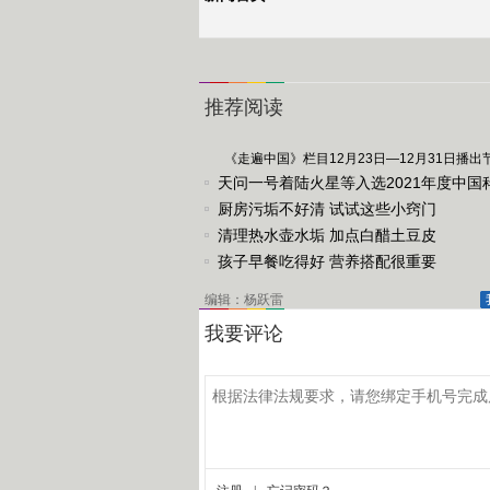
推荐阅读
《走遍中国》栏目12月23日—12月31日播出
天问一号着陆火星等入选2021年度中国
进展
厨房污垢不好清 试试这些小窍门
清理热水壶水垢 加点白醋土豆皮
孩子早餐吃得好 营养搭配很重要
编辑：杨跃雷