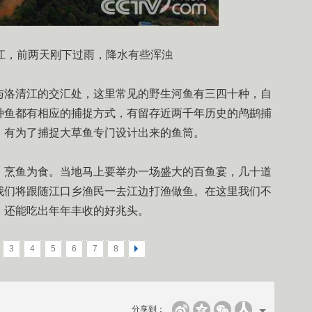
江，前两天刚下过雨，降水有些浑浊
洛清江的交汇处，这里常见的野生河鱼有三四十种，自
种鱼都有相应的捕捉方式，有留存近两千年历史的鸬鹚捕
，有为了捕捉大草鱼专门设计出来的鱼筒。
烹鱼为食。当地马上要举办一场盛大的百鱼宴，几十道
我们将跟随江口乡渔民一去江边打渔做鱼。在这里我们不
，还能吃出年年丰收的好兆头。
3
4
5
6
7
8
>
分享到：