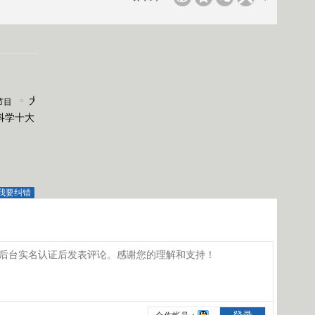
大
节目
科学十大
风
降
温
影
响
我要纠错
中
东
部
西
北
部
分