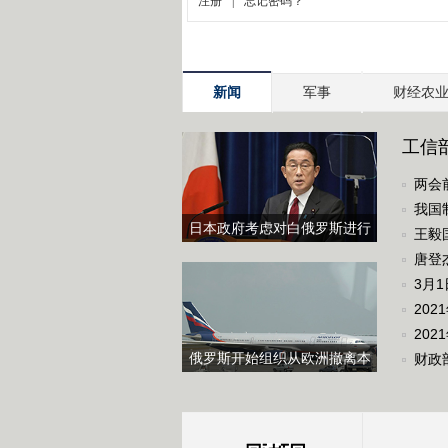
新闻
军事
财经农
工信部
两会
我国
日本政府考虑对白俄罗斯进行
王毅
制裁
唐登
3月
20
202
俄罗斯开始组织从欧洲撤离本
财政
国公民