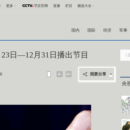
事
更多
节目官网
直播
栏目
频道大全
国内
国际
经济
军事
23日—12月31日播出节目
6
A-
A+
我要分享
央