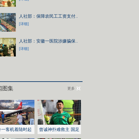
人社部：保障农民工工资支付..
[详细]
人社部：安徽一医院涉嫌骗保..
[详细]
闻图集
更多
鲁一客机着陆时起
曾诚神扑难救主 国足
不敌伊朗