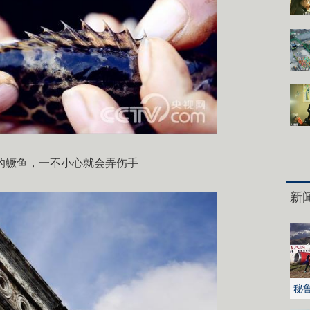
的鳜鱼，一不小心就会弄伤手
新
秘
火