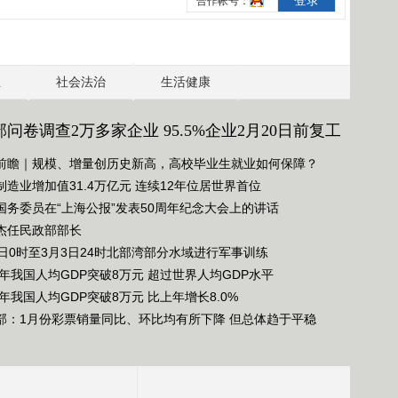
地
区
有
沙
业
社会法治
生活健康
尘
问卷调查2万多家企业 95.5%企业2月20日前复工
前瞻｜规模、增量创历史新高，高校毕业生就业如何保障？
制造业增加值31.4万亿元 连续12年位居世界首位
国务委员在“上海公报”发表50周年纪念大会上的讲话
杰任民政部部长
1日0时至3月3日24时北部湾部分水域进行军事训练
21年我国人均GDP突破8万元 超过世界人均GDP水平
1年我国人均GDP突破8万元 比上年增长8.0%
部：1月份彩票销量同比、环比均有所下降 但总体趋于平稳