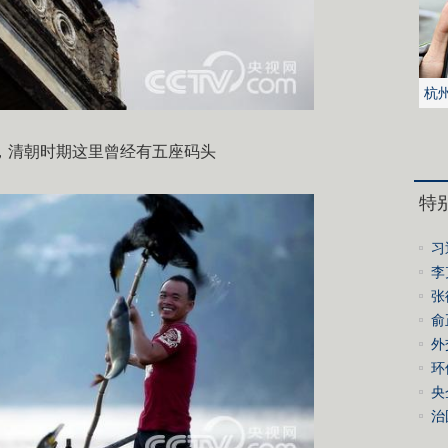
杭
被
，清朝时期这里曾经有五座码头
特
习
李
绩
张
誓
俞
会
外
环
控
央
进
治
经