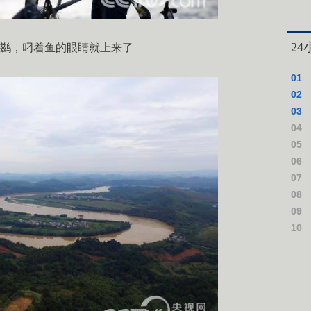
2
鹚，叼着鱼的眼睛就上来了
01
02
03
04
上台
05
这些
06
领一
07
震 
08
可达
09
干这
10
追逃