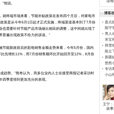
湿地
。”他说。
博客
就终端市场来看，节能补贴政策在发布四个月后，对家电市
盘点
政策是从今年6月1日起才正式实施，终端渠道基本到了7月份
陈守
业也需要针对节能产品市场做出相应的调整，这中间就出现了
男人
界普遍出现政策不给力的误读。”
宋宝
韩雪
节能新政前后的彩电销售金额走势来看，今年5月份，国内
陈立
比负增长11%，而7月份销售额环比开始回升至12%，8月份
新疆
悠然
专访
成趋势。”熊奇认为，而多位业内人士在接受商报记者采访时
小山
年四季度得到更加充分的表现。
王宁：
故事