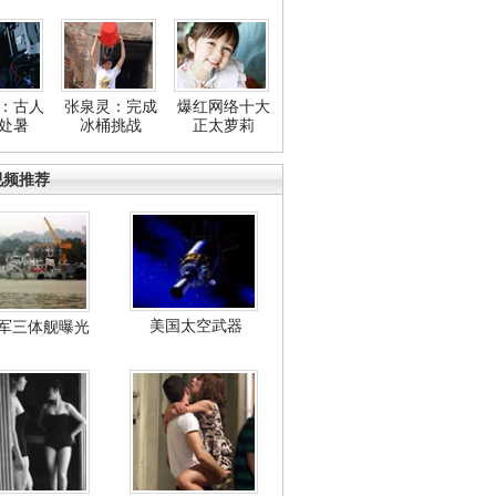
：古人
张泉灵：完成
爆红网络十大
处暑
冰桶挑战
正太萝莉
视频推荐
美国太空武器
军三体舰曝光