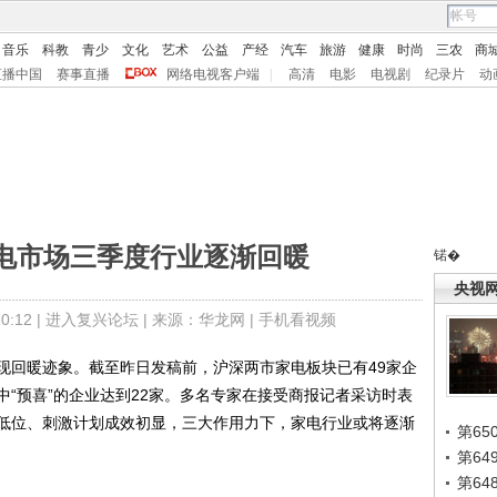
音乐
科教
青少
文化
艺术
公益
产经
汽车
旅游
健康
时尚
三农
商
直播中国
赛事直播
网络电视客户端
|
高清
电影
电视剧
纪录片
动
电市场三季度行业逐渐回暖
锘�
央视
:12 |
进入复兴论坛
| 来源：华龙网 |
手机看视频
回暖迹象。截至昨日发稿前，沪深两市家电板块已有49家企
“预喜”的企业达到22家。多名专家在接受商报记者采访时表
低位、刺激计划成效初显，三大作用力下，家电行业或将逐渐
第65
第6
第6