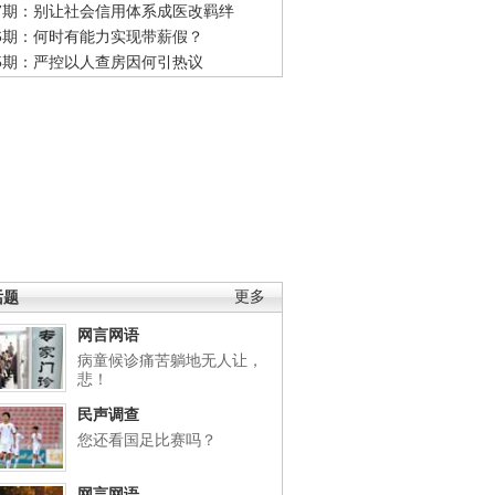
47期：别让社会信用体系成医改羁绊
46期：何时有能力实现带薪假？
45期：严控以人查房因何引热议
话题
更多
网言网语
病童候诊痛苦躺地无人让，
悲！
民声调查
您还看国足比赛吗？
网言网语