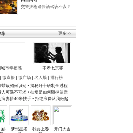
交警拔枪逼停酒驾该不该？
推荐
更多>>
国城市幸福感
不孝七宗罪
|
微直播
|
微广场
|
名人墙
|
排行榜
子打蜡该如何识别
• 揭秘歼十研制全过程
种贵人可遇不可求
• 抽烟是如何毁掉健康
人为病妻搭40米扶手
• 拒绝浪费从我做起
国·
梦想星搭
我要上春
开门大吉