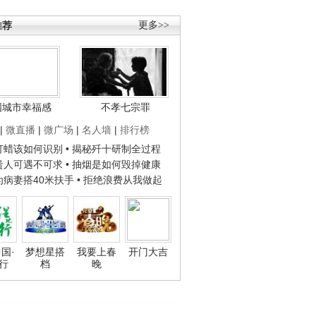
推荐
更多>>
国城市幸福感
不孝七宗罪
|
微直播
|
微广场
|
名人墙
|
排行榜
子打蜡该如何识别
• 揭秘歼十研制全过程
种贵人可遇不可求
• 抽烟是如何毁掉健康
人为病妻搭40米扶手
• 拒绝浪费从我做起
国·
梦想星搭
我要上春
开门大吉
行
档
晚