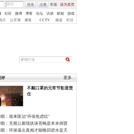
登录
注册
客服
设为首页
城
社区
微博
博客
论坛
访谈
邮箱
游戏
画片
公开课
播客
|
CCTV
频道
栏目
网评
更多
不戴口罩的元宵节彰显责
任
0期：谁来医治“环保焦虑症”
49期：无视公厕现状谈苍蝇是本末倒置
48期：环保逼出真相才能唤回碧水蓝天