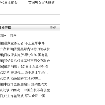
年代日本街头
英国男女街头醉酒
时排行榜
更多
国际
网评
视频]温家宝答记者问·王立军事件
东方夜新闻]香港黑帮内讧持刀追砍警...
视频]日政府实施所谓钓鱼岛“国有化...
视频]我钓鱼岛领海基线声明交存联合...
视频]最新消息：9名日本右翼登钓鱼...
焦点访谈]捍卫领土 绝不退让半步(...
点访谈]酒色陷阱(2012080...
视频]中国海监船舶编队 抵钓鱼岛海...
焦点访谈]钓鱼岛：中国主权不容侵犯...
今日关注]海监巡航 军队威慑 中国...