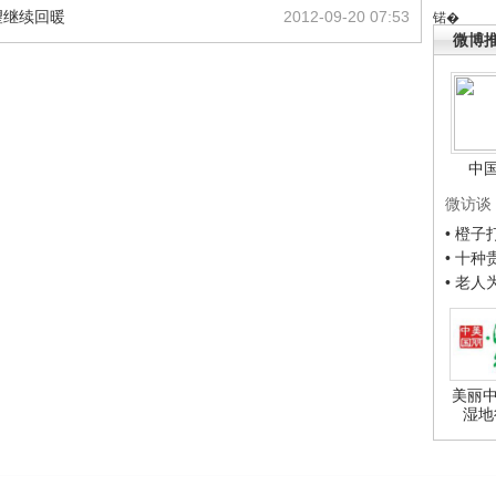
望继续回暖
2012-09-20 07:53
锘�
微博
中
微访谈
• 橙
• 十
• 老
美丽中
湿地