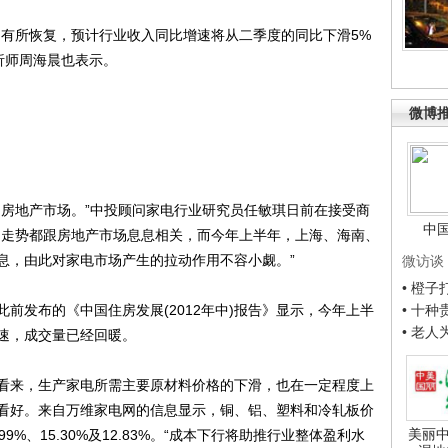
有所恢复，预计行业收入同比增速将从二季度的同比下滑5%
分析师周海晨也表示。
微博
房地产市场。”中投顾问家电行业研究员任敏琪日前在接受商
中
场走势都跟房地产市场息息相关，而今年上半年，上海、海南、
息，由此对家电市场产生的拉动作用不容小觑。”
微访谈
• 橙
发布的《中国住房发展(2012年中)报告》显示，今年上半
• 十
• 老
速，成交量已经回暖。
来，生产家电所需主要原材料价格的下滑，也在一定程度上
看好。来自万维家电网的信息显示，铜、铝、塑料和冷轧板价
美丽中
.99%、15.30%及12.83%。“成本下行将助推行业整体盈利水