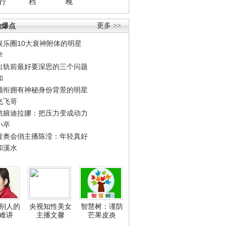
行
档
晚
劲爆点
更多 >>
娱乐圈10大衰神附体的明星
学
出轨前最好要深思的三个问题
和
领衔拥有神秘身份背景的明星
飞飞哥
姑娘迪拉娜：把压力变成动力
小卒
青奥会俏主播陈滢：年轻真好
和溪水
别人的
央视知性美女
智慧树：谨防
难讲
主播文馨
芒果皮炎