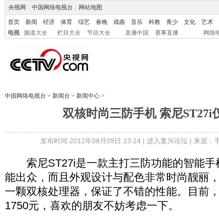
央视网
|
中国网络电视台
|
网站地图
首页
新闻
经济
体育
综艺
春晚
戏曲
音乐
科教
青少
文化
艺术
电视
频道大全
栏目大全
节目大全
直播中国
赛事直播
网络
中国网络电视台
>
新闻台
>
新闻中心
>
双核时尚三防手机 索尼ST27i仅
发布时间:2012年08月09日 13:24 |
进入复兴论坛
| 来源：
索尼ST27i是一款主打三防功能的智能手
能出众，而且外观设计与配色非常时尚靓丽
一颗双核处理器，保证了不错的性能。目前
1750元，喜欢的朋友不妨考虑一下。