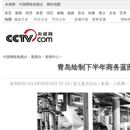
央视网
|
中国网络电视台
|
网站地图
首页
新闻
经济
体育
综艺
春晚
戏曲
音乐
科教
青少
文化
艺术
电视
频道大全
栏目大全
节目大全
直播中国
赛事直播
网络
中国网络电视台
>
新闻台
>
新闻中心
>
青岛绘制下半年商务蓝
发布时间:2012年08月09日 07:24 |
进入复兴论坛
| 来源：人民网－