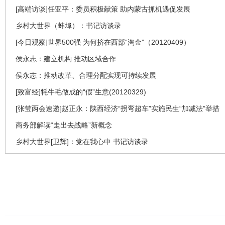
[高端访谈]任亚平：委员积极献策 助内蒙古抓机遇促发展
乡村大世界（蚌埠）：书记访谈录
[今日观察]世界500强 为何挤在西部“淘金”（20120409）
侯永志：建立机构 推动区域合作
侯永志：推动改革、合理分配实现可持续发展
[致富经]牦牛毛做成的“假”生意(20120329)
[张莹两会速递]赵正永：陕西经济“拐弯超车”实施民生“加减法”举措
商务部解读“走出去战略”新概念
乡村大世界[卫辉]：党在我心中 书记访谈录