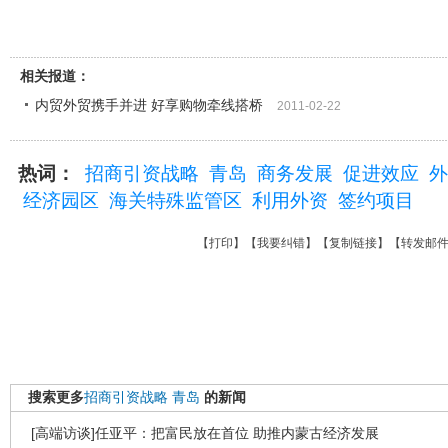
相关报道：
内贸外贸携手并进 好享购物牵线搭桥
2011-02-22
热词：
招商引资战略
青岛
商务发展
促进效应
外
经济园区
海关特殊监管区
利用外资
签约项目
【
打印
】【
我要纠错
】【
复制链接
】【
转发邮
搜索更多
招商引资战略
青岛
的新闻
[高端访谈]任亚平：把富民放在首位 助推内蒙古经济发展