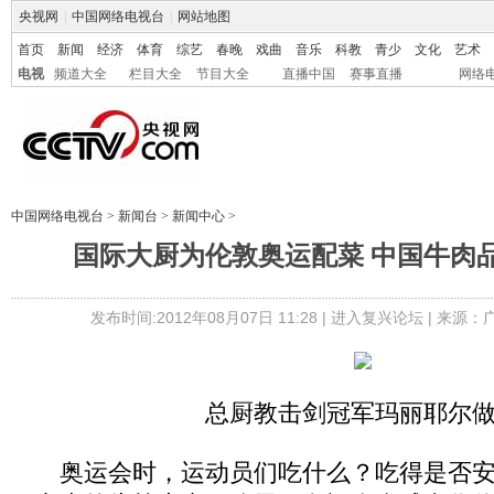
央视网
|
中国网络电视台
|
网站地图
首页
新闻
经济
体育
综艺
春晚
戏曲
音乐
科教
青少
文化
艺术
电视
频道大全
栏目大全
节目大全
直播中国
赛事直播
网络
中国网络电视台
>
新闻台
>
新闻中心
>
国际大厨为伦敦奥运配菜 中国牛肉品
发布时间:2012年08月07日 11:28 |
进入复兴论坛
| 来源：
总厨教击剑冠军玛丽耶尔
奥运会时，运动员们吃什么？吃得是否安