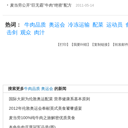
麦当劳公开“巨无霸”牛肉“绝密”配方
2011-05-14
热词：
牛肉品质
奥运会
冷冻运输
配菜
运动员
击剑
观众
肉汁
【
打印
】【
我要纠错
】【
复制链接
】【
转发邮
搜索更多
牛肉品质
奥运会
的新闻
国际大厨为伦敦奥运配菜 营养健康系基本原则
2012年伦敦奥运会奉献英式美食饕餮盛宴
麦当劳100%纯牛肉之旅解密优质美食
本色牛肉尽显冠军品质(图)