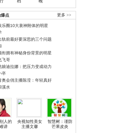
行
档
晚
劲爆点
更多 >>
娱乐圈10大衰神附体的明星
学
出轨前最好要深思的三个问题
和
领衔拥有神秘身份背景的明星
飞飞哥
姑娘迪拉娜：把压力变成动力
小卒
青奥会俏主播陈滢：年轻真好
和溪水
别人的
央视知性美女
智慧树：谨防
难讲
主播文馨
芒果皮炎