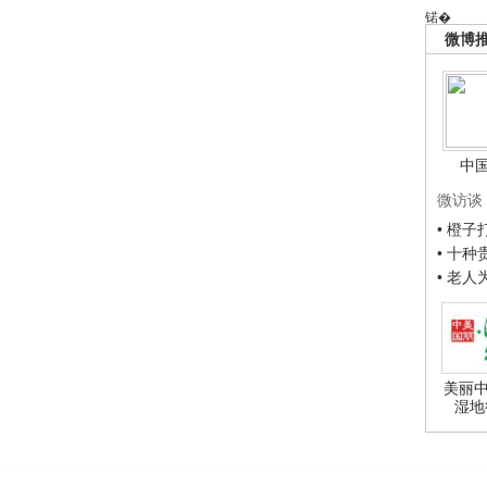
锘�
微博
中
微访谈
• 橙
• 十
• 老
美丽中
湿地