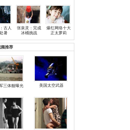
：古人
张泉灵：完成
爆红网络十大
处暑
冰桶挑战
正太萝莉
视频推荐
美国太空武器
军三体舰曝光