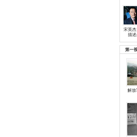
宋英杰
描述
第一
解放