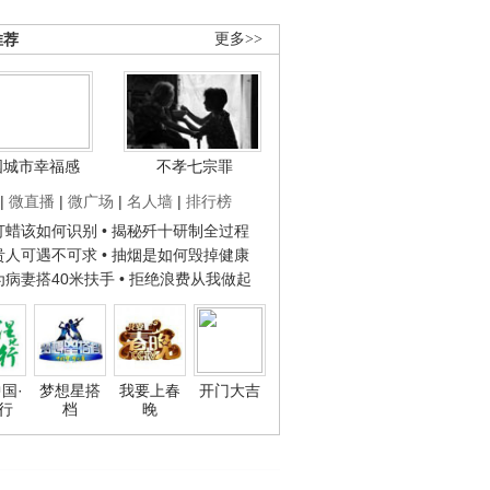
推荐
更多>>
国城市幸福感
不孝七宗罪
|
微直播
|
微广场
|
名人墙
|
排行榜
子打蜡该如何识别
• 揭秘歼十研制全过程
种贵人可遇不可求
• 抽烟是如何毁掉健康
人为病妻搭40米扶手
• 拒绝浪费从我做起
国·
梦想星搭
我要上春
开门大吉
行
档
晚