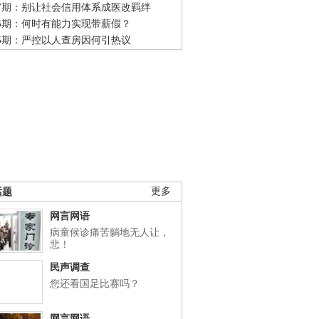
47期：别让社会信用体系成医改羁绊
46期：何时有能力实现带薪假？
45期：严控以人查房因何引热议
话题
更多
网言网语
病童候诊痛苦躺地无人让，
悲！
民声调查
您还看国足比赛吗？
网言网语