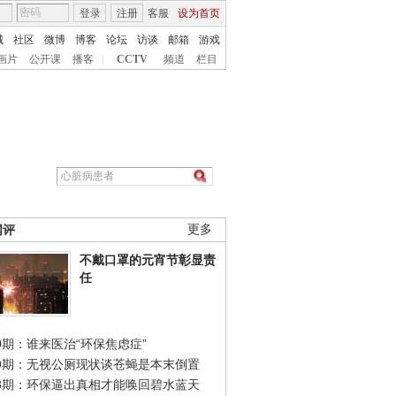
登录
注册
客服
设为首页
城
社区
微博
博客
论坛
访谈
邮箱
游戏
画片
公开课
播客
|
CCTV
频道
栏目
网评
更多
不戴口罩的元宵节彰显责
任
0期：谁来医治“环保焦虑症”
49期：无视公厕现状谈苍蝇是本末倒置
48期：环保逼出真相才能唤回碧水蓝天