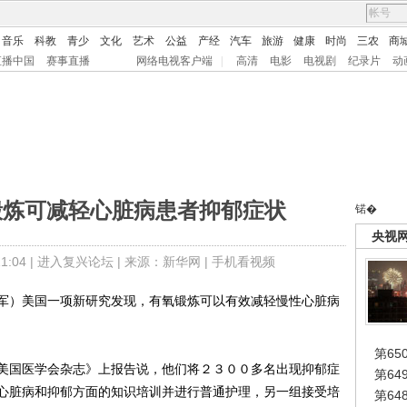
音乐
科教
青少
文化
艺术
公益
产经
汽车
旅游
健康
时尚
三农
商
直播中国
赛事直播
网络电视客户端
|
高清
电影
电视剧
纪录片
动
锻炼可减轻心脏病患者抑郁症状
锘�
央视
:04 |
进入复兴论坛
| 来源：新华网 |
手机看视频
）美国一项新研究发现，有氧锻炼可以有效减轻慢性心脏病
第65
国医学会杂志》上报告说，他们将２３００多名出现抑郁症
第6
心脏病和抑郁方面的知识培训并进行普通护理，另一组接受培
第6