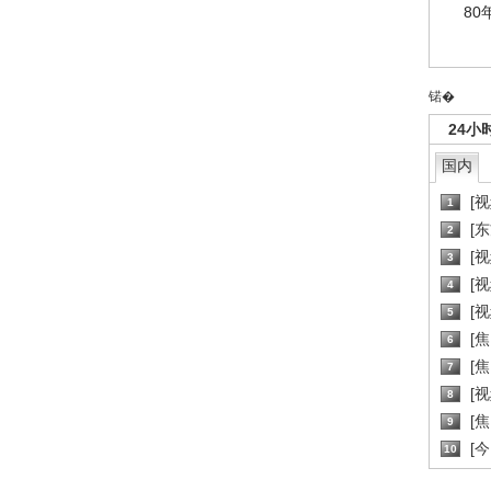
80
锘�
24小
国内
[
1
[
2
[
3
[
4
[
5
[
6
[焦
7
[
8
[
9
[
10