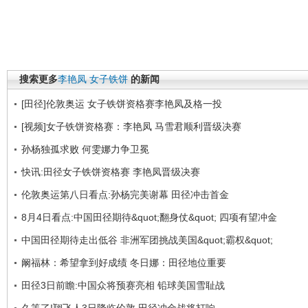
搜索更多
李艳凤
女子铁饼
的新闻
[田径]伦敦奥运 女子铁饼资格赛李艳凤及格一投
[视频]女子铁饼资格赛：李艳凤 马雪君顺利晋级决赛
孙杨独孤求败 何雯娜力争卫冕
快讯:田径女子铁饼资格赛 李艳凤晋级决赛
伦敦奥运第八日看点:孙杨完美谢幕 田径冲击首金
8月4日看点:中国田径期待&quot;翻身仗&quot; 四项有望冲金
中国田径期待走出低谷 非洲军团挑战美国&quot;霸权&quot;
阚福林：希望拿到好成绩 冬日娜：田径地位重要
田径3日前瞻:中国众将预赛亮相 铅球美国雪耻战