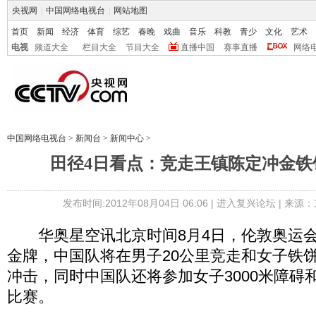
央视网
|
中国网络电视台
|
网站地图
首页
新闻
经济
体育
综艺
春晚
戏曲
音乐
科教
青少
文化
艺术
电视
频道大全
栏目大全
节目大全
直播中国
赛事直播
网络
中国网络电视台
>
新闻台
>
新闻中心
>
田径4日看点：竞走王镇陈定冲金铁
发布时间:2012年08月04日 06:06 |
进入复兴论坛
| 来源：
华奥星空讯北京时间8月4日，伦敦奥运会
金牌，中国队将在男子20公里竞走和女子铁
冲击，同时中国队还将参加女子3000米障碍
比赛。