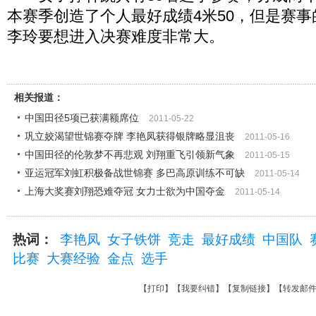
本赛季创造了个人最好成绩4米50，但是赛事
李玲要想进入决赛难度非常大。
相关报道：
中国田径5项已获满额席位
2011-05-22
巩立姣渴望世锦赛夺牌 李艳凤获得银牌略显沮丧
2011-05-16
中国田径的伦敦梦不再悲观 刘翔重飞引领新气象
2011-05-15
亚运冠军刘虹积极备战世锦赛 多巴高原训练不可缺
2011-05-14
上海大奖赛刘翔恐难夺冠 女力士欲为中国夺金
2011-05-14
热词：
李艳凤
女子铁饼
竞走
最好成绩
中国队
比赛
大赛经验
金点
选手
【
打印
】【
我要纠错
】【
复制链接
】【
转发邮