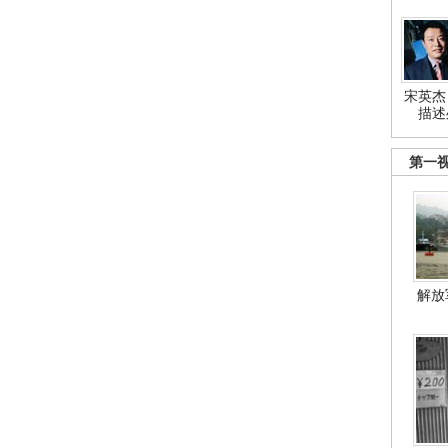
宋英杰
描述
第一
解放