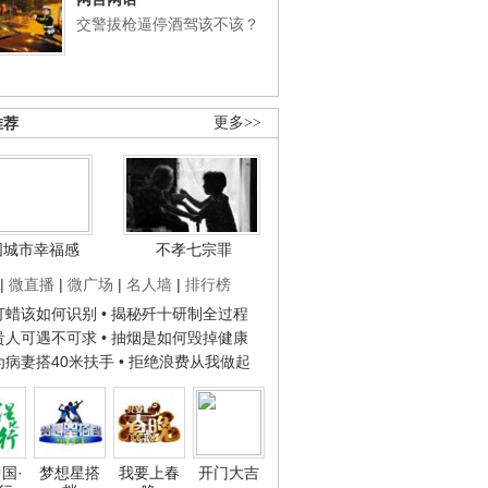
交警拔枪逼停酒驾该不该？
推荐
更多>>
国城市幸福感
不孝七宗罪
|
微直播
|
微广场
|
名人墙
|
排行榜
子打蜡该如何识别
• 揭秘歼十研制全过程
种贵人可遇不可求
• 抽烟是如何毁掉健康
人为病妻搭40米扶手
• 拒绝浪费从我做起
国·
梦想星搭
我要上春
开门大吉