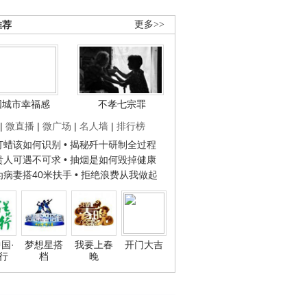
推荐
更多>>
国城市幸福感
不孝七宗罪
|
微直播
|
微广场
|
名人墙
|
排行榜
子打蜡该如何识别
• 揭秘歼十研制全过程
种贵人可遇不可求
• 抽烟是如何毁掉健康
人为病妻搭40米扶手
• 拒绝浪费从我做起
国·
梦想星搭
我要上春
开门大吉
行
档
晚