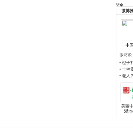
锘�
微博
中
微访谈
• 橙
• 十
• 老
美丽中
湿地