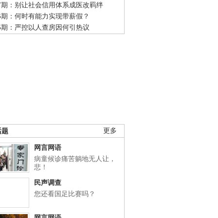
47期：别让社会信用体系成医改羁绊
46期：何时有能力实现带薪假？
45期：严控以人查房因何引热议
话题
更多
网言网语
病童候诊痛苦躺地无人让，
悲！
民声调查
您还看国足比赛吗？
网言网语