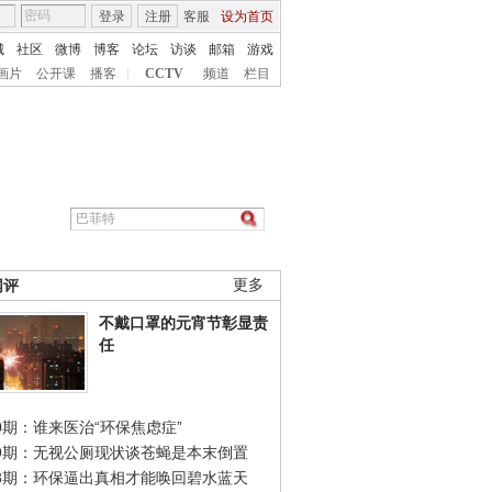
登录
注册
客服
设为首页
城
社区
微博
博客
论坛
访谈
邮箱
游戏
画片
公开课
播客
|
CCTV
频道
栏目
网评
更多
不戴口罩的元宵节彰显责
任
0期：谁来医治“环保焦虑症”
49期：无视公厕现状谈苍蝇是本末倒置
48期：环保逼出真相才能唤回碧水蓝天