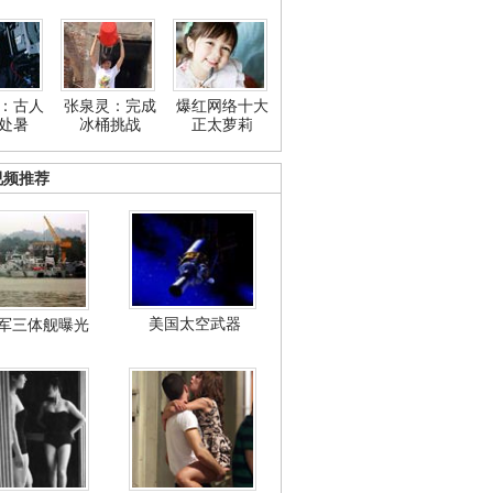
：古人
张泉灵：完成
爆红网络十大
处暑
冰桶挑战
正太萝莉
视频推荐
美国太空武器
军三体舰曝光