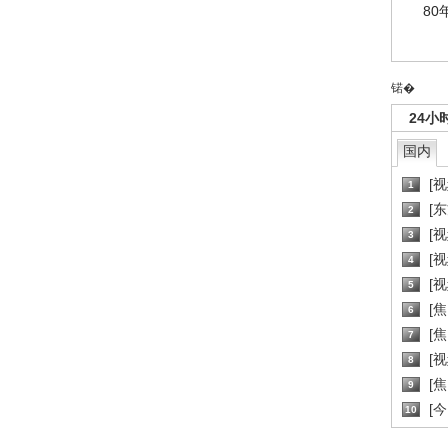
80
锘�
24小
国内
[
1
[
2
[
3
[
4
[
5
[
6
[焦
7
[
8
[
9
[
10