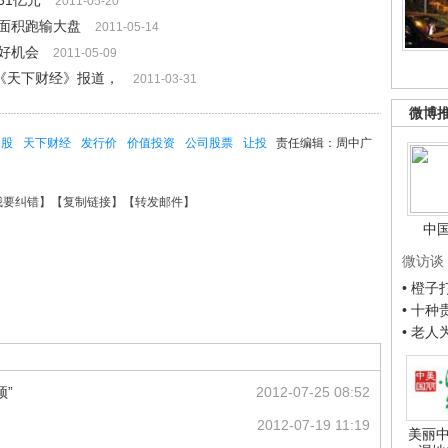
61亿元
2011-05-20
大面积跑输大盘
2011-05-14
好机会
2011-05-09
声《天下财经》报道，
2011-03-31
微博
H股
天下财经
发行价
价值投资
公司股票
让投
责任编辑：周中广
我要纠错
】【
复制链接
】【
转发邮件
】
中
微访谈
• 橙
• 十
• 老
”
2012-07-25 08:52
2012-07-19 11:19
美丽中