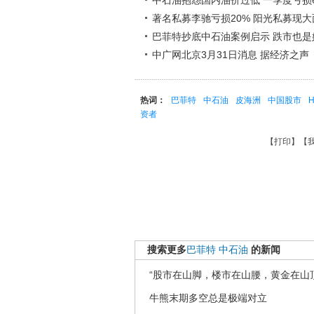
中石油抱怨国内油价过低 一季度亏损
著名私募李驰亏损20% 阳光私募现
巴菲特抄底中石油案例启示 跌市也是
中广网北京3月31日消息 据经济之
热词：
巴菲特
中石油
皮海洲
中国股市
资者
【
打印
】【
搜索更多
巴菲特
中石油
的新闻
“股市在山脚，楼市在山腰，黄金在山顶
牛熊末期多空总是极端对立