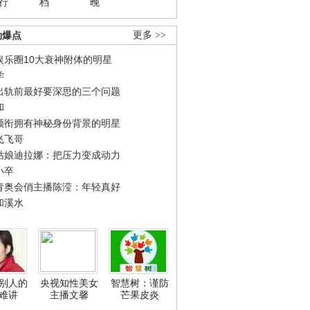
行
档
晚
劲爆点
更多 >>
娱乐圈10大衰神附体的明星
学
出轨前最好要深思的三个问题
和
领衔拥有神秘身份背景的明星
飞飞哥
姑娘迪拉娜：把压力变成动力
小卒
青奥会俏主播陈滢：年轻真好
和溪水
别人的
央视知性美女
智慧树：谨防
难讲
主播文馨
芒果皮炎