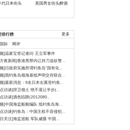
年代日本街头
英国男女街头醉酒
时排行榜
更多
国际
网评
视频]温家宝答记者问·王立军事件
东方夜新闻]香港黑帮内讧持刀追砍警...
视频]日政府实施所谓钓鱼岛“国有化...
视频]我钓鱼岛领海基线声明交存联合...
视频]最新消息：9名日本右翼登钓鱼...
焦点访谈]捍卫领土 绝不退让半步(...
点访谈]酒色陷阱(2012080...
视频]中国海监船舶编队 抵钓鱼岛海...
焦点访谈]钓鱼岛：中国主权不容侵犯...
今日关注]海监巡航 军队威慑 中国...