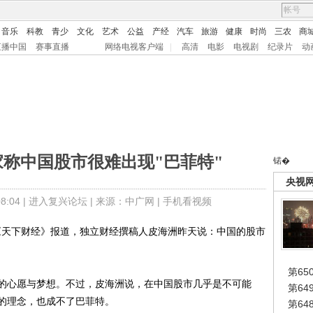
音乐
科教
青少
文化
艺术
公益
产经
汽车
旅游
健康
时尚
三农
商
直播中国
赛事直播
网络电视客户端
|
高清
电影
电视剧
纪录片
动
家称中国股市很难出现"巴菲特"
锘�
央视
:04 |
进入复兴论坛
| 来源：中广网 |
手机看视频
天下财经》报道，独立财经撰稿人皮海洲昨天说：中国的股市
第65
心愿与梦想。不过，皮海洲说，在中国股市几乎是不可能
第6
的理念，也成不了巴菲特。
第6