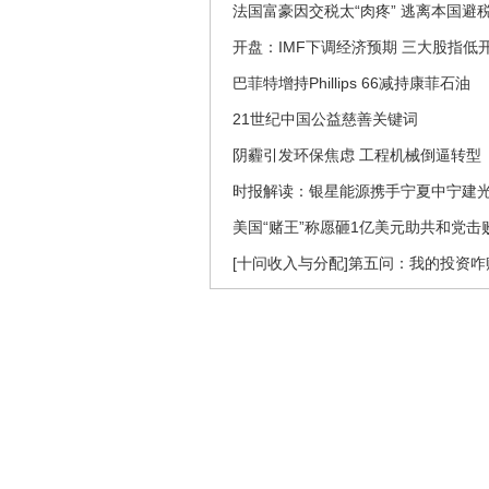
法国富豪因交税太“肉疼” 逃离本国避
开盘：IMF下调经济预期 三大股指低
巴菲特增持Phillips 66减持康菲石油
21世纪中国公益慈善关键词
阴霾引发环保焦虑 工程机械倒逼转型
时报解读：银星能源携手宁夏中宁建
美国“赌王”称愿砸1亿美元助共和党击
[十问收入与分配]第五问：我的投资咋