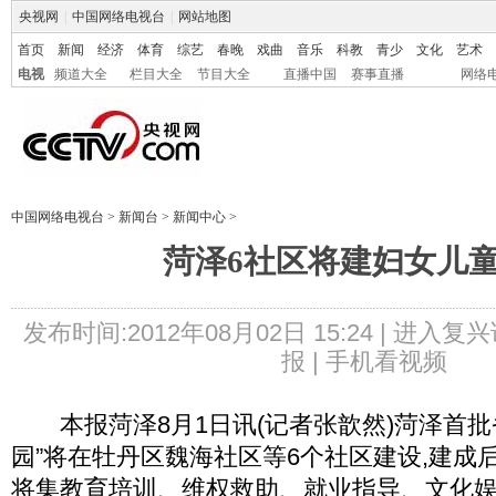
央视网
|
中国网络电视台
|
网站地图
首页
新闻
经济
体育
综艺
春晚
戏曲
音乐
科教
青少
文化
艺术
电视
频道大全
栏目大全
节目大全
直播中国
赛事直播
网络
中国网络电视台
>
新闻台
>
新闻中心
>
菏泽6社区将建妇女儿
发布时间:2012年08月02日 15:24 |
进入复兴
报 |
手机看视频
本报菏泽8月1日讯(记者张歆然)菏泽首批
园”将在牡丹区魏海社区等6个社区建设,建成后
将集教育培训、维权救助、就业指导、文化娱