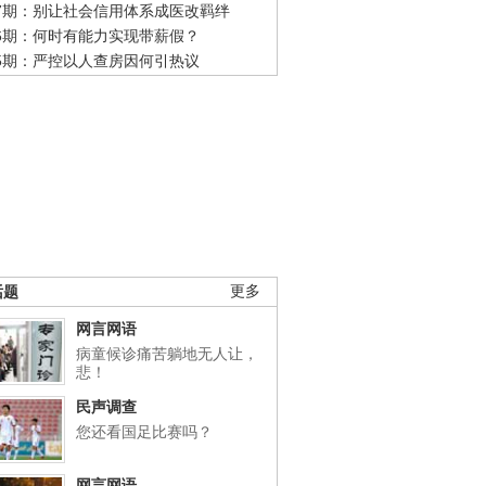
47期：别让社会信用体系成医改羁绊
46期：何时有能力实现带薪假？
45期：严控以人查房因何引热议
话题
更多
网言网语
病童候诊痛苦躺地无人让，
悲！
民声调查
您还看国足比赛吗？
网言网语