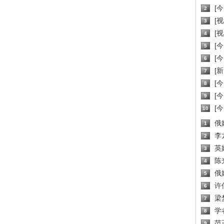
[
2
[
3
[
4
[
5
[
6
[新
7
[
8
[
9
[
10
俄
1
李
2
英
3
陈
4
俄
5
许
6
梁
7
学
8
范
9