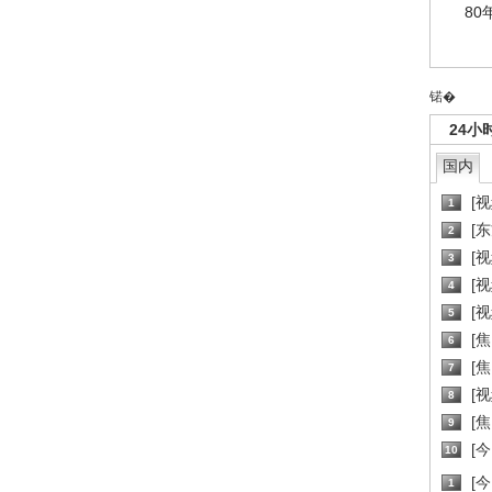
80
锘�
24小
国内
[
1
[
2
[
3
[
4
[
5
[
6
[焦
7
[
8
[
9
[
10
[
1