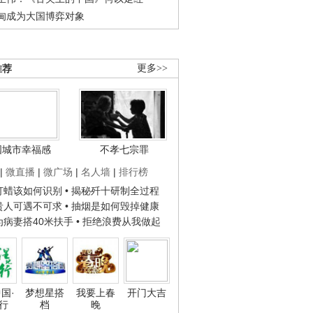
甸成为大国博弈对象
推荐
更多>>
国城市幸福感
不孝七宗罪
|
微直播
|
微广场
|
名人墙
|
排行榜
子打蜡该如何识别
• 揭秘歼十研制全过程
种贵人可遇不可求
• 抽烟是如何毁掉健康
人为病妻搭40米扶手
• 拒绝浪费从我做起
国·
梦想星搭
我要上春
开门大吉
行
档
晚