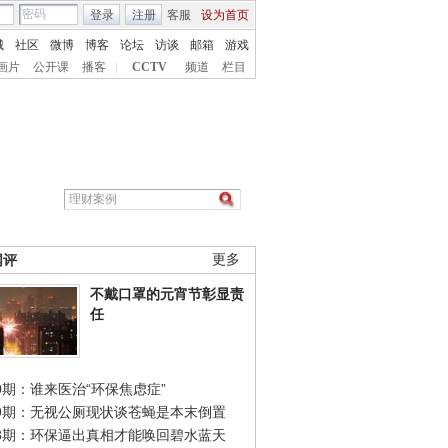
登录
注册
客服
设为首页
城
社区
微博
博客
论坛
访谈
邮箱
游戏
画片
公开课
播客
|
CCTV
频道
栏目
网评
更多
不戴口罩的元宵节彰显责
任
0期：谁来医治“环保焦虑症”
49期：无视公厕现状谈苍蝇是本末倒置
48期：环保逼出真相才能唤回碧水蓝天