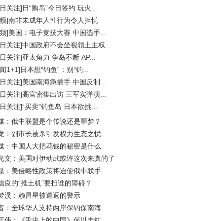
今日关注]日“购岛”今日签约 玩火...
视频]南非未成年人性行为令人担忧
视频]美国：电子竞技大赛 中国选手...
今日关注]中国政府不会坐视领土主权...
今日关注]亚太角力 争岛不断 AP...
闻1+1]日本想“钓鱼”：别“钓...
今日关注]美国南海急插手 中国反制...
今日关注]高官密集出访 三军实弹演...
今日关注]“买卖”钓鱼岛 日本欲挑...
媒：俄中联盟是个传说还是噩梦？
龙：副市长被杀引发权力生态之忧
媒：中国人大把花钱的秘密是什么
光文：美国对伊动武或许这次来真的了
媒：美侵略性政策将迫使俄中联手
信良的“推土机”要扫谁的障碍？
梦溪：赖昌星被遣返的警示
者：全球华人支持两岸保钓保南海
正伟：《舌尖上的中国》何以走红