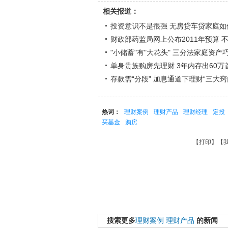
相关报道：
投资意识不是很强 无房贷车贷家庭如
财政部药监局网上公布2011年预算 
"小储蓄"有"大花头" 三分法家庭资产
单身贵族购房先理财 3年内存出60万
存款需“分段” 加息通道下理财“三大窍
热词：
理财案例
理财产品
理财经理
定投
买基金
购房
【
打印
】【
搜索更多
理财案例
理财产品
的新闻