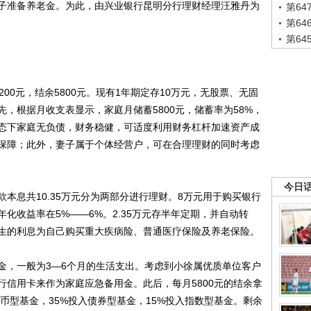
子准备养老金。为此，由兴业银行昆明分行理财经理汪雅丹为
第6
第6
第6
0元，结余5800元。现有1年期定存10万元，无股票、无固
，根据月收支表显示，家庭月储蓄5800元，储蓄率为58%，
态下家庭无负债，财务稳健，可适度利用财务杠杆加速资产成
保障；此外，妻子属于个体经营户，可在合理理财的同时考虑
今日
息共10.35万元分为两部分进行理财。8万元用于购买银行
化收益率在5%――6%。2.35万元存半年定期，并自动转
生的利息为自己购买重大疾病险、普通医疗保险及养老保险。
，一般为3―6个月的生活支出。考虑到小徐属优质单位客户
行信用卡来作为家庭应急备用金。此后，每月5800元的结余拿
货币型基金，35%投入债券型基金，15%投入指数型基金。剩余