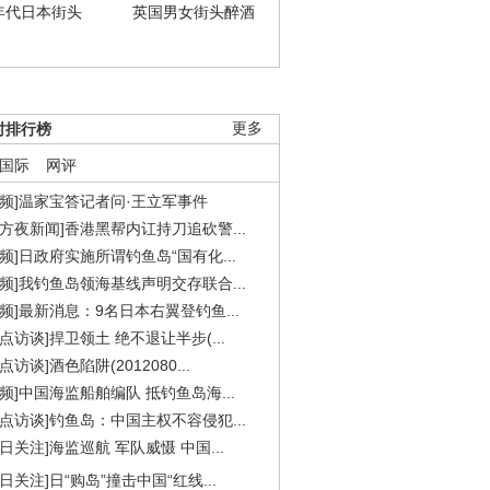
年代日本街头
英国男女街头醉酒
时排行榜
更多
国际
网评
视频]温家宝答记者问·王立军事件
东方夜新闻]香港黑帮内讧持刀追砍警...
视频]日政府实施所谓钓鱼岛“国有化...
视频]我钓鱼岛领海基线声明交存联合...
视频]最新消息：9名日本右翼登钓鱼...
焦点访谈]捍卫领土 绝不退让半步(...
点访谈]酒色陷阱(2012080...
视频]中国海监船舶编队 抵钓鱼岛海...
焦点访谈]钓鱼岛：中国主权不容侵犯...
今日关注]海监巡航 军队威慑 中国...
今日关注]日“购岛”撞击中国“红线...