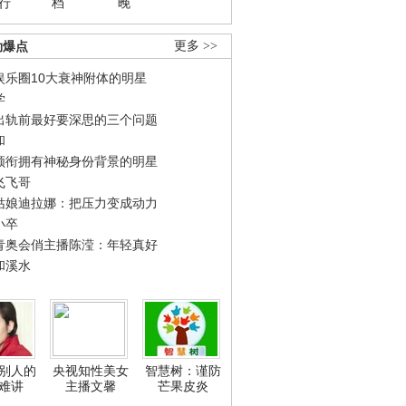
行
档
晚
劲爆点
更多 >>
娱乐圈10大衰神附体的明星
学
出轨前最好要深思的三个问题
和
领衔拥有神秘身份背景的明星
飞飞哥
姑娘迪拉娜：把压力变成动力
小卒
青奥会俏主播陈滢：年轻真好
和溪水
别人的
央视知性美女
智慧树：谨防
难讲
主播文馨
芒果皮炎