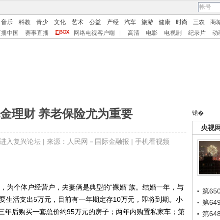
音乐
科教
青少
文化
艺术
公益
产经
汽车
旅游
健康
时尚
三农
商
直播中国
赛事直播
网络电视客户端
|
高清
电影
电视剧
纪录片
动
金理财 养老保险尤为重要
锘�
央视
进入复兴论坛
| 来源：人民网－国际金融报 |
手机看视频
，为个体户经营户，夫妻俩是典型的“裸婚”族。结婚一年，与
第65
要生活支出5万元，目前有一年期定存10万元，即将到期。小
第6
三年后购买一套总价约95万元的房子；两年内购置私家车；第
第6