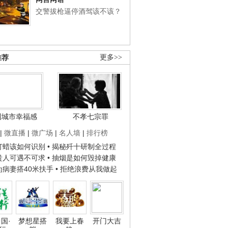
交警拔枪逼停酒驾该不该？
推荐
更多>>
国城市幸福感
不孝七宗罪
|
微直播
|
微广场
|
名人墙
|
排行榜
子打蜡该如何识别
• 揭秘歼十研制全过程
种贵人可遇不可求
• 抽烟是如何毁掉健康
人为病妻搭40米扶手
• 拒绝浪费从我做起
国·
梦想星搭
我要上春
开门大吉