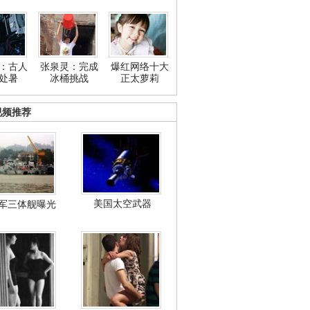
：古人
张泉灵：完成
爆红网络十大
处暑
冰桶挑战
正太萝莉
视频推荐
美国太空武器
军三体舰曝光