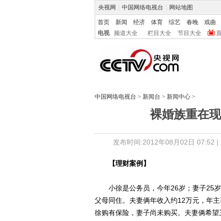
央视网
|
中国网络电视台
|
网站地图
首页
新闻
经济
体育
综艺
春晚
戏曲
电视
频道大全
栏目大全
节目大全
中国网络电视台
>
新闻台
>
新闻中心
>
裸婚族重在现
发布时间:2012年08月02日 07:52 |
【理财案例】
小徐是公务员，今年26岁；妻子25岁
父母同住。夫妻俩年收入约12万元，年主
徐购有保险，妻子尚未购买。夫妻俩希望