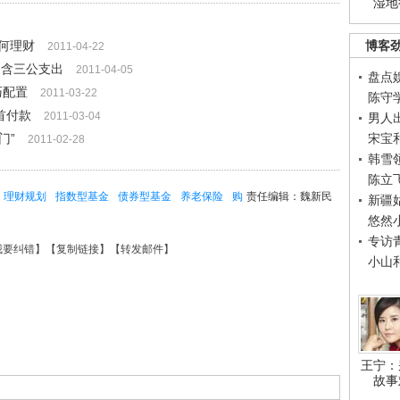
湿地
何理财
博客
2011-04-22
不含三公支出
2011-04-05
盘点
巧配置
2011-03-22
陈守
首付款
2011-03-04
男人
门”
宋宝
2011-02-28
韩雪
陈立
理财规划
指数型基金
债券型基金
养老保险
购
责任编辑：魏新民
新疆
悠然
专访
我要纠错
】【
复制链接
】【
转发邮件
】
小山
王宁：
故事