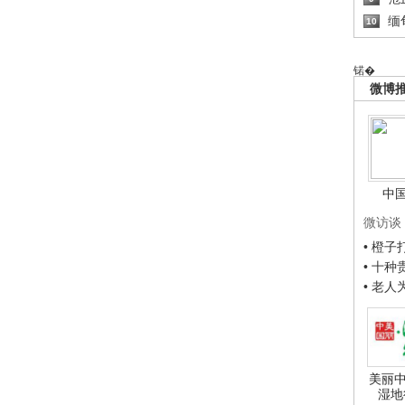
缅
10
锘�
微博
中
微访谈
• 橙
• 十
• 老
美丽中
湿地