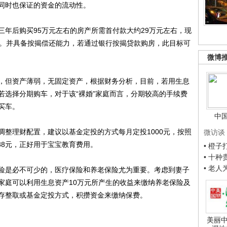
同时也保证的资金的流动性。
后购买95万元左右的房产所需首付款大约29万元左右，现
万元。并具备按揭偿还能力，若通过银行按揭贷款购房，此目标可
微博
但资产薄弱，无固定资产，根据财务分析，目前，若用生息
若选择分期购车，对于该“裸婚”家庭而言，分期较高的手续费
买车。
中
理财配置，建议以基金定投的方式每月定投1000元，按照
微访谈
288元，正好用于宝宝教育费用。
• 橙
• 十
• 老
是必不可少的，医疗保险和养老保险尤为重要。考虑到妻子
家庭可以利用生息资产10万元所产生的收益来缴纳养老保险及
存整取或基金定投方式，积攒资金来缴纳保费。
美丽中