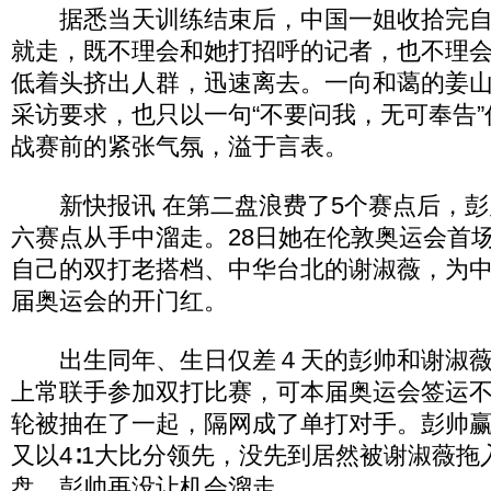
据悉当天训练结束后，中国一姐收拾完自
就走，既不理会和她打招呼的记者，也不理
低着头挤出人群，迅速离去。一向和蔼的姜
采访要求，也只以一句“不要问我，无可奉告
战赛前的紧张气氛，溢于言表。
新快报讯 在第二盘浪费了5个赛点后，彭
六赛点从手中溜走。28日她在伦敦奥运会首
自己的双打老搭档、中华台北的谢淑薇，为
届奥运会的开门红。
出生同年、生日仅差４天的彭帅和谢淑薇
上常联手参加双打比赛，可本届奥运会签运
轮被抽在了一起，隔网成了单打对手。彭帅
又以4∶1大比分领先，没先到居然被谢淑薇
盘，彭帅再没让机会溜走。