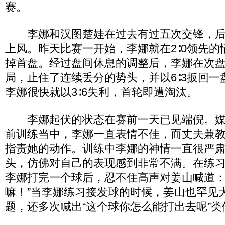
赛。
李娜和汉图楚娃在过去有过五次交锋，后
上风。昨天比赛一开始，李娜就在2∶0领先
掉首盘。经过盘间休息的调整后，李娜在次
局，止住了连续丢分的势头，并以6∶3扳回
李娜很快就以3∶6失利，首轮即遭淘汰。
李娜起伏的状态在赛前一天已见端倪。媒
前训练当中，李娜一直表情不佳，而丈夫兼
指责她的动作。训练中李娜的神情一直很严
头，仿佛对自己的表现感到非常不满。在练
李娜打完一个球后，忍不住高声对姜山喊道：
嘛！”当李娜练习接发球的时候，姜山也罕见
题，还多次喊出“这个球你怎么能打出去呢”