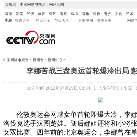
央视网
|
中国网络电视台
|
网站地图
首页
新闻
经济
体育
综艺
春晚
戏曲
音乐
科教
青少
文化
艺术
电视
频道大全
栏目大全
节目大全
直播中国
赛事直播
网络
中国网络电视台
>
新闻台
>
新闻中心
>
李娜苦战三盘奥运首轮爆冷出局 
发布时间:2012年07月29日 08:34 |
进入复兴论坛
| 来源：
伦敦奥运会网球女单首轮即爆大冷，李娜以
洛伐克选手汉图楚娃。随后娜姐还将和小将
女双比赛。四年前的北京奥运会，李娜曾在