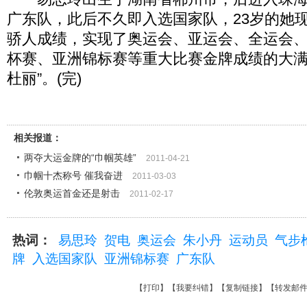
广东队，此后不久即入选国家队，23岁的她
骄人成绩，实现了奥运会、亚运会、全运会
杯赛、亚洲锦标赛等重大比赛金牌成绩的大满
杜丽”。(完)
相关报道：
两夺大运金牌的“巾帼英雄”
2011-04-21
巾帼十杰称号 催我奋进
2011-03-03
伦敦奥运首金还是射击
2011-02-17
热词：
易思玲
贺电
奥运会
朱小丹
运动员
气步
牌
入选国家队
亚洲锦标赛
广东队
【
打印
】【
我要纠错
】【
复制链接
】【
转发邮