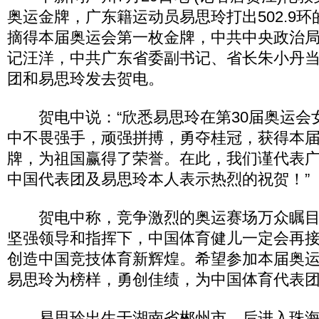
奥运金牌，广东籍运动员易思玲打出502.9
摘得本届奥运会第一枚金牌，中共中央政治
记汪洋，中共广东省委副书记、省长朱小丹
团和易思玲发去贺电。
贺电中说：“欣悉易思玲在第30届奥运会女
中不畏强手，顽强拼搏，勇夺桂冠，获得本
牌，为祖国赢得了荣誉。在此，我们谨代表
中国代表团及易思玲本人表示热烈的祝贺！”
贺电中称，竞争激烈的奥运赛场万众瞩目
坚强领导和指挥下，中国体育健儿一定会再
创造中国竞技体育新辉煌。希望参加本届奥
易思玲为榜样，勇创佳绩，为中国体育代表
易思玲出生于湖南省郴州市，后进入珠海