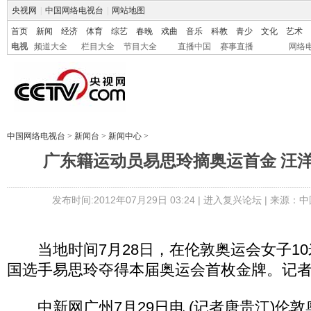
央视网
|
中国网络电视台
|
网站地图
首页
新闻
经济
体育
综艺
春晚
戏曲
音乐
科教
青少
文化
艺术
电视
频道大全
栏目大全
节目大全
直播中国
赛事直播
网络
中国网络电视台
>
新闻台
>
新闻中心
>
广东籍运动员易思玲摘奥运首金 汪
发布时间:2012年07月29日 03:24 |
进入复兴论坛
| 来源：中
当地时间7月28日，在伦敦奥运会女子10
国选手易思玲夺得本届奥运会首枚金牌。记者 
中新网广州7月29日电 (记者唐贵江)伦敦